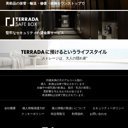
美術品の保管・輸送・修復・保険を
ワンストップで
堅牢なセキュリティの貸金庫サービス
“ストレージは、大人の隠れ家”
20歳未満の方のアルコール類の
購入・飲酒は法律で禁止されています。
妊娠中や授乳期の飲酒は、胎児・乳児の発育に
悪影響を与えるおそれがあります。
飲酒運転は法律で禁止されています。
会社概要
個人情報保護方針
個人情報の取扱いについて
セキュリティーポリシー
クッキーポリシー
特定商取引
利用規約
お問い合わせ