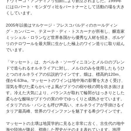
ドヴィーゴ・アンティノリ伯爵により創立されました。1999年
にはロバート・モンダヴィ社をパートナーとして活動の場を大き
くしています。
2005年以後はマルケージ・フレスコバルディのホールディン
グ・カンパニー、テヌーテ・ディ・トスカーナが所有し、醸造家
ミッシェル・ロランなど世界各国から優秀な人材を招き、ボルゲ
リのテロワールを最大限に生かした極上のワイン造りに取り組ん
でいます。
「マッセート」は、カベルネ・ソーヴィニヨンとメルロのブレン
ドで造られるオルネライアに対し、メルロのみを使用したもうひ
とつのオルネライアの伝説的ワインです。畑は、標高約120m、
僅か6.63ha。マッセートのワインは地中海の影響を大きく受け、
湿気を帯びた柔らかいそよ風がブドウの樹や枝の間を吹き抜けま
す。冷えた大気により、バランスが取れて輪郭がはっきりとした
柔らかな酸味がブドウの実の中でゆっくりと成熟させています。
イタリアのル・パンとも呼び声高い、オルネライアが手掛けるイ
タリア最高峰、世界のワインファンを魅了する希少ワインです。
マッセートの土壌は地質学的に見ると非常に古く、古生代の地中
海や陸地が隆起、褶曲した歴史がそのまま表れています。地理