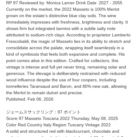
RP 97 Reviewed by: Monica Larner Drink Date: 2027 - 2055
Currently on the market, the 2022 Masseto is 100% Merlot
grown on the estate’s distinctive blue clay soils. The wine
immediately impresses with freshness, brightness and clarity. It
shows firm but integrated tannins with a subtle salty note
attributed to sodium-rich clays. According to proprietor Lamberto
Frescobaldi, the magic of Masseto lies in its ability to stretch and
consolidate across the palate, wrapping itself seamlessly in a
kind of symbiosis that feels both expansive and complete. His
point comes alive in this edition. Crafted for collectors, this
vintage is intense and full yet never tiring, remaining solar and
generous. The élevage is deliberately restrained with reduced
wood influence despite the use of four coopers, including
tonnelleries Taransaud and Baron, and 80% new oak, allowing
the Merlot to remain dulcet and precise.
Published: Feb 06, 2026
ジェームスサックリング：97 ポイント
Score 97 Masseto Toscana 2022 Thursday, May 08, 2025
Color Red Country Italy Region Tuscany Vintage 2022
A solid and structured red with blackcurrant, chocolate and