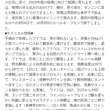
スが元に戻り、2022年度の収穫に向けて順調に育ちます。9月
は、夜間の冷え込みのおかげで、糖分、香り成分、タンニンに富
んだ極上のブドウができました。収穫は理想的な条件下で始ま
り、各区画ごとに最適のタイミングで進みます。最初の収穫はメ
ルローの9月6日で、10月9日のカベルネ・フランで終了しまし
た。
■テクニカル情報■
手摘みで収穫したブドウは、実が潰れないよう、容量が15kg の
小型コンテナーに入れて醸造所へ運びます。醸造所で除梗し、柔
らかく潰した後、破砕したブドウは、ブドウにストレスがかかる
ポンプではなく、重力による自然の力でコンクリート槽へ移しま
す。ブドウは、区画ごとに分けて醸造します。アルコール発酵
は、野生酵母により自然発生的に始まります。発酵温度は25°C
から28°Cで、1日に2、3回、ルモンタージュ（底のワインを上部
の果帽にかけて循環させるプロセス）を実施します。必要に応じ
て、デレスタージュ（発酵中のワインを抜いて数時間後にタンク
へ戻すこと。元のタンクの果皮や種が空気に触れ、色素やタンニ
ンを抽出できる）も実施し、ワインは、合計、21日から28日
間、タンクで過ごすのです。ワインのシャープなリンゴ酸を柔ら
かい乳酸に変えるマロラクティック発酵は、畑の区画ごとに樽で
実施します（新樽率100％）。12ヶ月間、熟成させた後、ワイン