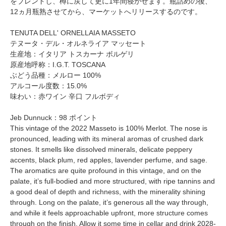
をブレンドし、樽に戻して更に1年間寝かせます。瓶詰めの後、
12ヵ月瓶熟させてから、マーケットへリリースするのです。
TENUTA DELL' ORNELLAIA MASSETO
テヌータ・デル・オルネライア マッセート
生産地：イタリア トスカーナ ボルゲリ
原産地呼称：I.G.T. TOSCANA
ぶどう品種：メルロー 100%
アルコール度数：15.0%
味わい：赤ワイン 辛口 フルボディ
Jeb Dunnuck：98 ポイント
This vintage of the 2022 Masseto is 100% Merlot. The nose is
pronounced, leading with its mineral aromas of crushed dark
stones. It smells like dissolved minerals, delicate peppery
accents, black plum, red apples, lavender perfume, and sage.
The aromatics are quite profound in this vintage, and on the
palate, it’s full-bodied and more structured, with ripe tannins and
a good deal of depth and richness, with the minerality shining
through. Long on the palate, it’s generous all the way through,
and while it feels approachable upfront, more structure comes
through on the finish. Allow it some time in cellar and drink 2028-