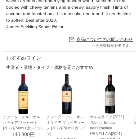
walnut aromas and underlying toasted wood. Medium- to full-
bodied with chewy tannins and a chewy, savory finish. Hints of
coconut and toasted oak. It’s muscular and toned. It needs time
to soften. Best after 2028.
James Suckling Senior Editor
商品についてのお問い合わせ
会員登録が必要です。
おすすめワイン
生産者・産地・タイプ・価格を元におすすめ
テヌータ・デル・オル
テヌータ・デル・オル
オルネライア [2021]
ア
ネライア マッセート
ネライア マッセティー
750ml / Tenuta
[2
[2022]750ml (赤ワイン)
ノ [2022]750ml (赤ワイ
dell'Ornellaia
ン)
ORNELLAIA[2021]
140,800円