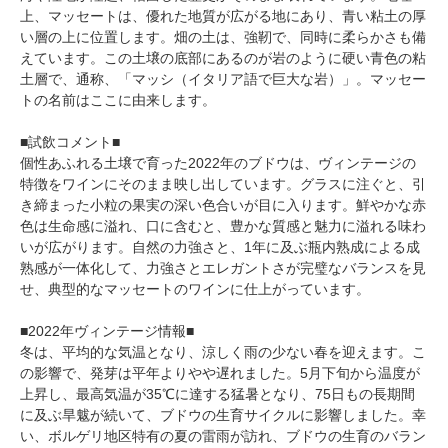
上、マッセートは、優れた地質が広がる地にあり、青い粘土の厚
い層の上に位置します。畑の土は、強靭で、同時に柔らかさも備
えています。この土壌の底部にあるのが岩のように硬い青色の粘
土層で、通称、「マッシ（イタリア語で巨大な岩）」。マッセー
トの名前はここに由来します。
■試飲コメント■
個性あふれる土壌で育った2022年のブドウは、ヴィンテージの
特徴をワインにそのまま映し出しています。グラスに注ぐと、引
き締まった小粒の果実の深い色合いが目に入ります。鮮やかな赤
色は生命感に溢れ、口に含むと、豊かな質感と魅力に溢れる味わ
いが広がります。自然の力強さと、1年に及ぶ瓶内熟成による成
熟感が一体化して、力強さとエレガントさが完璧なバランスを見
せ、典型的なマッセートのワインに仕上がっています。
■2022年ヴィンテージ情報■
冬は、平均的な気温となり、涼しく雨の少ない春を迎えます。こ
の影響で、発芽は平年よりやや遅れました。5月下旬から温度が
上昇し、最高気温が35℃に達する猛暑となり、75日もの長期間
に及ぶ旱魃が続いて、ブドウの生育サイクルに影響しました。幸
い、ボルゲリ地区特有の夏の雷雨が訪れ、ブドウの生育のバラン