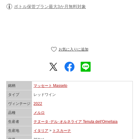
ボトル保管プラン最大3か月無料対象
銘柄
マッセート Masseto
タイプ
レッドワイン
ヴィンテージ
2022
品種
メルロ
生産者
テヌータ･デル･オルネライア Tenuta dell'Ornellaia
生産地
イタリア
>
トスカーナ