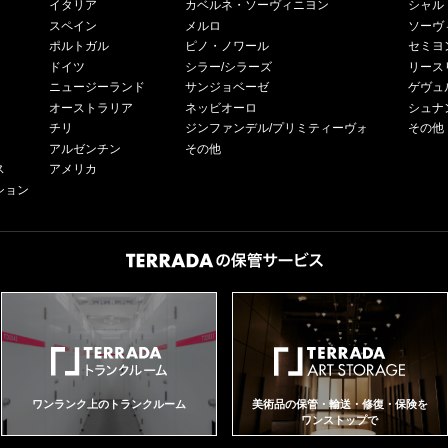
イタリア
カベルネ・ソーヴィニヨン
シャル
スペイン
メルロ
ソーヴ
ポルトガル
ピノ・ノワール
セミヨ
ドイツ
シラー/シラーズ
リース
ニュージーランド
サンジョベーゼ
ゲヴュ
オーストラリア
ネッビオーロ
シュナ
チリ
ジンファンデル/プリミティーヴォ
その他
アルゼンチン
その他
ス
アメリカ
ション
ワンランク上のトランクルーム
美術品の保管・輸送・修復・保険を
ワンストップで