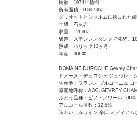
樹齢：1974年植樹
所有面積：0.3473ha
グリオットとシャルムに挟まれた縦
土壌：石灰岩
収量：12hl/ha
醸造：ステンレスタンクで発酵。1
熟成：バリック13ヶ月
年産：300本
DOMAINE DUROCHE Gevrey Chambe
ドメーヌ・デュロシェ ジュヴレ・
生産地：フランス ブルゴーニュ コ
原産地呼称：AOC. GEVREY CHAM
ぶどう品種：ピノ・ノワール 100%
アルコール度数：12.5%
味わい：赤ワイン 辛口 ミディアム