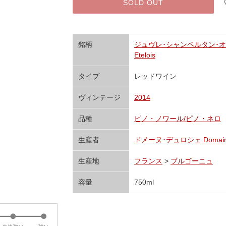
SOLD OUT
銘柄
ジュヴレ･シャンベルタン･オー･ゼト
Etelois
タイプ
レッドワイン
ヴィンテージ
2014
品種
ピノ・ノワール/ピノ・ネロ
生産者
ドメーヌ･デュロシェ Domaine
生産地
フランス
>
ブルゴーニュ
容量
750ml