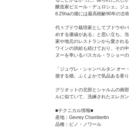
醸造家ピエール・デュロシェ。ジュ
8.25haの畑には最高樹齢90年
代々ブドウ栽培家としてブドウやバ
めする価値がある」と思い立ち、当
家や地元のレストランから愛される
ワインの供給も続けており、その中
ヌーを率いるパスカル・ラショーの
「ジュヴレ・シャンベルタン オー
接する畑。ふくよかで気品ある香り
グリオットの北部とシャルムの南部
ルに似ていて、洗練されたエレガン
■テクニカル情報■
産地：Gevrey Chambertin
品種：ピノ・ノワール