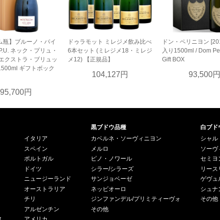
ム瓶】ブルーノ・パイ
ドゥラモット ミレジメ飲み比べ
ドン・ペリニヨン [201
P.U. ネック・プリュ・
6本セット (ミレジメ18・ミレジ
入り1500ml / Dom Pe
 エクストラ・ブリュッ
メ12) 【正規品】
Gift BOX
9]1500ml ギフトボック
104,127円
93,500
95,700円
黒ブドウ品種
白ブド
イタリア
カベルネ・ソーヴィニヨン
シャル
スペイン
メルロ
ソーヴ
ポルトガル
ピノ・ノワール
セミヨ
ドイツ
シラー/シラーズ
リース
ニュージーランド
サンジョベーゼ
ゲヴュ
オーストラリア
ネッビオーロ
シュナ
チリ
ジンファンデル/プリミティーヴォ
その他
アルゼンチン
その他
ス
アメリカ