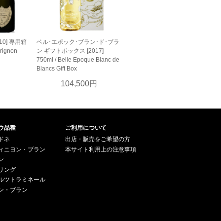
0] 専用箱
ベル･エポック･ブラン･ド･ブラ
rignon
ン ギフトボックス [2017]
750ml / Belle Epoque Blanc de
Blancs Gift Box
円
104,500円
ウ品種
ご利用について
ドネ
出店・販売をご希望の方
ィニヨン・ブラン
本サイト利用上の注意事項
ン
リング
ルツトラミネール
ン・ブラン