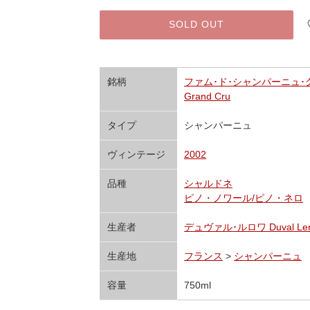
SOLD OUT
銘柄
ファム･ド･シャンパーニュ･グラン
Grand Cru
タイプ
シャンパーニュ
ヴィンテージ
2002
品種
シャルドネ
ピノ・ノワール/ピノ・ネロ
生産者
デュヴァル･ルロワ Duval Ler
生産地
フランス
>
シャンパーニュ
容量
750ml