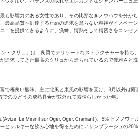
ドウを用い、バランスの取れたエレガントなシャンパーニュ造
最も影響力のある女性であり、その比類なきノウハウを分かち
、最高品質へ到達するための追求を怠らない精神がイノベーシ
ニュを提供できるように、洗練、情熱そして精密さをコンセプ
ラン・クリュ」は、良質でデリケートなストラクチャーを持ち
が追求してきた最高のクリュから造られているので優雅さと洗
富で程良い酸味。主に北風と東風の影響を受け、8月以外は雨
方でのぶどうの成熟具合が並外れて素晴らしかった年。
, Le Mesnil sur Oger, Oger, Cramant )、5% ピノノ
ーとシルキーな飲み心地を得るためにアサンブラージュの20