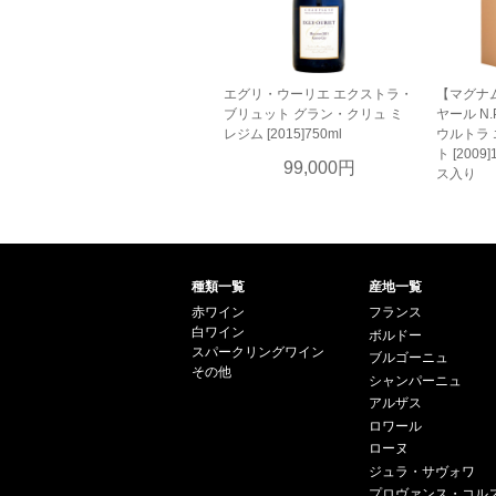
エグリ・ウーリエ エクストラ・
【マグナ
ブリュット グラン・クリュ ミ
ヤール N.
レジム [2015]750ml
ウルトラ
ト [200
99,000円
ス入り
種類一覧
産地一覧
赤ワイン
フランス
白ワイン
ボルドー
スパークリングワイン
ブルゴーニュ
その他
シャンパーニュ
アルザス
ロワール
ローヌ
ジュラ・サヴォワ
プロヴァンス・コル