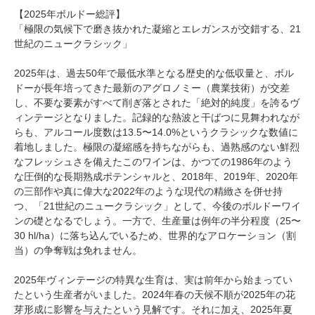
【2025年ボルドー総評】
「極限の気候下で磨き抜かれた凝縮とエレガンスが交錯する、21
世紀のニュークラシック」
2025年は、過去50年で最低水準となる歴史的な低収量と、ボル
ドーが長年培ってきた最新のアグロノミー（農業技術）が交差
し、不要な要素がすべて削ぎ落とされた「絶対的純度」を誇るヴ
ィンテージとなりました。記録的な熱波と干ばつに見舞われなが
らも、アルコール度数は13.5〜14.0%というクラシックな数値に
着地しました。極限の凝縮感を持ちながらも、過熟感のない鮮烈
なフレッシュさを備えたこのワインは、かつての1986年のよう
な圧倒的な長期熟成ポテンシャルと、2018年、2019年、2020年
の三部作や真に偉大な2022年のような現代の精緻さを併せ持
つ、「21世紀のニュークラシック」として、今後のボルドーワイ
ンの礎となるでしょう。一方で、生産量は例年の半分程度（25〜
30 hl/ha）に落ち込んでいるため、世界的なアロケーション（割
当）の争奪戦は免れません。
2025年ヴィンテージの特異な生育は、実は前年から始まってい
たという生産者がいました。2024年春の天候不順が2025年の花
芽形成に影響を与えたという見解です。それに加え、2025年夏