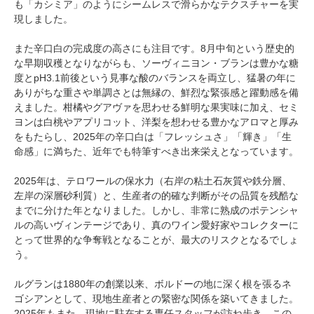
も「カシミア」のようにシームレスで滑らかなテクスチャーを実
現しました。
また辛口白の完成度の高さにも注目です。8月中旬という歴史的
な早期収穫となりながらも、ソーヴィニヨン・ブランは豊かな糖
度とpH3.1前後という見事な酸のバランスを両立し、猛暑の年に
ありがちな重さや単調さとは無縁の、鮮烈な緊張感と躍動感を備
えました。柑橘やグアヴァを思わせる鮮明な果実味に加え、セミ
ヨンは白桃やアプリコット、洋梨を想わせる豊かなアロマと厚み
をもたらし、2025年の辛口白は「フレッシュさ」「輝き」「生
命感」に満ちた、近年でも特筆すべき出来栄えとなっています。
2025年は、テロワールの保水力（右岸の粘土石灰質や鉄分層、
左岸の深層砂利質）と、生産者の的確な判断がその品質を残酷な
までに分けた年となりました。しかし、非常に熟成のポテンシャ
ルの高いヴィンテージであり、真のワイン愛好家やコレクターに
とって世界的な争奪戦となることが、最大のリスクとなるでしょ
う。
ルグランは1880年の創業以来、ボルドーの地に深く根を張るネ
ゴシアンとして、現地生産者との緊密な関係を築いてきました。
2025年もまた、現地に駐在する専任スタッフが訪ね歩き、この