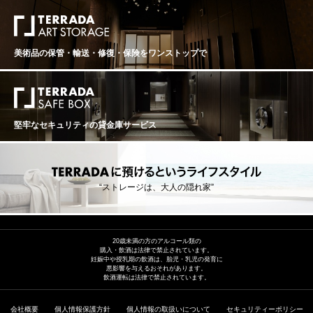
美術品の保管・輸送・修復・保険を
ワンストップで
堅牢なセキュリティの貸金庫サービス
“ストレージは、大人の隠れ家”
20歳未満の方のアルコール類の
購入・飲酒は法律で禁止されています。
妊娠中や授乳期の飲酒は、胎児・乳児の発育に
悪影響を与えるおそれがあります。
飲酒運転は法律で禁止されています。
会社概要
個人情報保護方針
個人情報の取扱いについて
セキュリティーポリシー