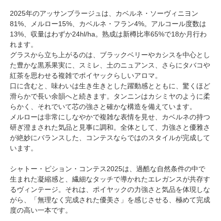
2025年のアッサンブラージュは、カベルネ・ソーヴィニヨン
81%、メルロー15%、カベルネ・フラン4%。アルコール度数は
13%、収量はわずか24hl/ha。熟成は新樽比率65%で18か月行わ
れます。
グラスから立ち上がるのは、ブラックベリーやカシスを中心とし
た豊かな黒系果実に、スミレ、土のニュアンス、さらにタバコや
紅茶を思わせる複雑でポイヤックらしいアロマ。
口に含むと、味わいは生き生きとした躍動感とともに、驚くほど
滑らかで長い余韻へと続きます。タンニンはカシミヤのように柔
らかく、それでいて芯の強さと確かな構造を備えています。
メルローは非常にしなやかで複雑な表情を見せ、カベルネの持つ
研ぎ澄まされた気品と見事に調和。全体として、力強さと優雅さ
が絶妙にバランスした、コンテスならではのスタイルが完成して
います。
シャトー・ピション・コンテス2025は、過酷な自然条件の中で
生まれた凝縮感と、繊細なタッチで導かれたエレガンスが共存す
るヴィンテージ。それは、ポイヤックの力強さと気品を体現しな
がら、「無理なく完成された優美さ」を感じさせる、極めて完成
度の高い一本です。