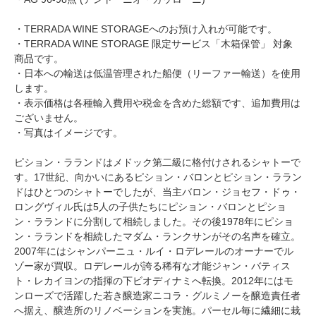
・TERRADA WINE STORAGEへのお預け入れが可能です。
・TERRADA WINE STORAGE 限定サービス「木箱保管」 対象
商品です。
・日本への輸送は低温管理された船便（リーファー輸送）を使用
します。
・表示価格は各種輸入費用や税金を含めた総額です、追加費用は
ございません。
・写真はイメージです。
ピション・ラランドはメドック第二級に格付けされるシャトーで
す。17世紀、向かいにあるピション・バロンとピション・ララン
ドはひとつのシャトーでしたが、当主バロン・ジョセフ・ドゥ・
ロングヴィル氏は5人の子供たちにピション・バロンとピショ
ン・ラランドに分割して相続しました。その後1978年にピショ
ン・ラランドを相続したマダム・ランクサンがその名声を確立。
2007年にはシャンパーニュ・ルイ・ロデレールのオーナーでル
ゾー家が買収。ロデレールが誇る稀有な才能ジャン・バティス
ト・レカイヨンの指揮の下ビオディナミへ転換。2012年にはモ
ンローズで活躍した若き醸造家ニコラ・グルミノーを醸造責任者
へ据え、醸造所のリノベーションを実施。パーセル毎に繊細に栽