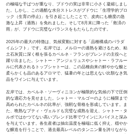
の極端な干ばつが重なり、ブドウの実は非常に小さく凝縮しまし
た。しかし、この過酷な水分ストレスがブドウに「生理学的ブロ
ック（生育の停止)」を引き起こしたことで、皮肉にも糖度の急
激な上昇（過熟）を免れました。そして8月末に降った「救済の
雨」が、ブドウに完璧なバランスをもたらしたのです。
2025年の最大の特徴は、気候変動に対する「品種構成のパラダ
イムシフト」です。右岸では、メルローの過熟を避けるため、粘
土石灰質に深く根を張るカベルネ・フランがブレンドの主役へと
躍り出ました。シャトー・アンジェリュスやシャトー・ラフルー
ルに代表されるトップシャトーは、この品種由来の鮮やかな酸と
柔らかくも品のあるアロマで、猛暑の年とは思えない比類なき気
品をワインに与えています。
左岸では、カベルネ・ソーヴィニヨンが極限的な気候の下で圧倒
的な適応力を見せました。シャトー・マルゴーのように極限まで
高められたカベルネの比率が、強靭な骨格を形成しています。ま
た、晩熟なプティ・ヴェルドも完璧な成熟を迎え、シャトー・タ
ルボではかつてない高いブレンド比率でワインにスパイスと深み
を与えています。各生産者は抽出温度を極端に低く抑え、穏やか
な醸造を行うことで、過去最高レベルのタンニン量を誇りながら