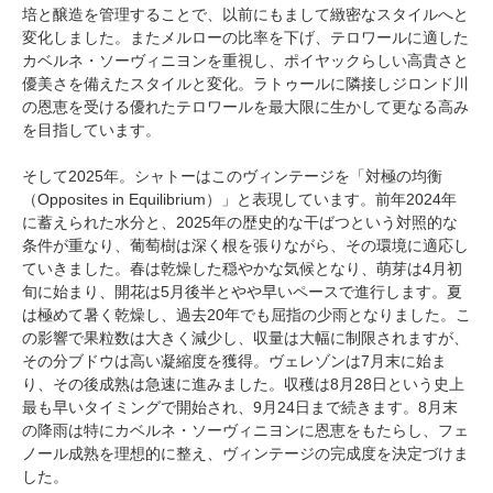
培と醸造を管理することで、以前にもまして緻密なスタイルへと
変化しました。またメルローの比率を下げ、テロワールに適した
カベルネ・ソーヴィニヨンを重視し、ポイヤックらしい高貴さと
優美さを備えたスタイルと変化。ラトゥールに隣接しジロンド川
の恩恵を受ける優れたテロワールを最大限に生かして更なる高み
を目指しています。
そして2025年。シャトーはこのヴィンテージを「対極の均衡
（Opposites in Equilibrium）」と表現しています。前年2024年
に蓄えられた水分と、2025年の歴史的な干ばつという対照的な
条件が重なり、葡萄樹は深く根を張りながら、その環境に適応し
ていきました。春は乾燥した穏やかな気候となり、萌芽は4月初
旬に始まり、開花は5月後半とやや早いペースで進行します。夏
は極めて暑く乾燥し、過去20年でも屈指の少雨となりました。こ
の影響で果粒数は大きく減少し、収量は大幅に制限されますが、
その分ブドウは高い凝縮度を獲得。ヴェレゾンは7月末に始ま
り、その後成熟は急速に進みました。収穫は8月28日という史上
最も早いタイミングで開始され、9月24日まで続きます。8月末
の降雨は特にカベルネ・ソーヴィニヨンに恩恵をもたらし、フェ
ノール成熟を理想的に整え、ヴィンテージの完成度を決定づけま
した。