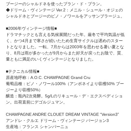
ブージーのシャルドネを使ったブラン・ド・ブラン。
◆ドリーム・ヴィンテージ Ver.2：メニル・シュール・オジェの
シャルドネとブージーのピノ・ノワールをアッサンブラージュ。
■2006年ヴィンテージ情報■
ドラマチックとも言える気候展開だった年。厳冬で平均気温が低
く、かつ4月まで寒さが続いたため生育サイクルは遅めのスター
トとなりました。一転、7月からは2003年を思わせる暑い夏とな
り、8月は雨が多かったが9月からまた好天が戻ったお陰で、質、
量ともに満足のいくヴィンテージとなりました。
■テクニカル情報■
原産地呼称：A.O.C. CHAMPAGNE Grand Cru
葡萄品種：ピノ・ノワール100%（アンボネイより収穫50% ブー
ジーより収穫50%）
醸造：瓶内2次発酵。5g/Lのリキュール・デ・エクスペディショ
ン。出荷直前にデゴルジュマン。
CHAMPAGNE ANDRE CLOUET DREAM VINTAGE “Version3”
アンドレ・クルエ ドリーム・ヴィンテージ バージョン3
生産地：フランス シャンパーニュ