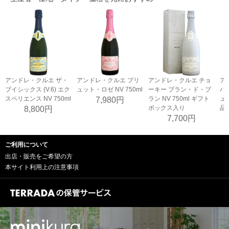
アンドレ・クルエ ザ・
アンドレ・クルエ ブリ
ア
アンドレ・クルエ チョ
ブイシックス (V.6) エク
ュット・ロゼ NV 750ml
バ
ーキー ブラン・ド・ブ
スペリエンス NV 750ml
ュー
ラン NV 750ml ギフト
7,980円
品)
ボックス入り
8,800円
7,700円
ご利用について
出店・販売をご希望の方
本サイト利用上の注意事項