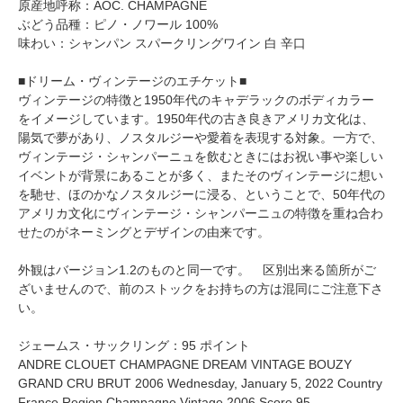
原産地呼称：AOC. CHAMPAGNE
ぶどう品種：ピノ・ノワール 100%
味わい：シャンパン スパークリングワイン 白 辛口
■ドリーム・ヴィンテージのエチケット■
ヴィンテージの特徴と1950年代のキャデラックのボディカラー
をイメージしています。1950年代の古き良きアメリカ文化は、
陽気で夢があり、ノスタルジーや愛着を表現する対象。一方で、
ヴィンテージ・シャンパーニュを飲むときにはお祝い事や楽しい
イベントが背景にあることが多く、またそのヴィンテージに想い
を馳せ、ほのかなノスタルジーに浸る、ということで、50年代の
アメリカ文化にヴィンテージ・シャンパーニュの特徴を重ね合わ
せたのがネーミングとデザインの由来です。
外観はバージョン1.2のものと同一です。 区別出来る箇所がご
ざいませんので、前のストックをお持ちの方は混同にご注意下さ
い。
ジェームス・サックリング：95 ポイント
ANDRE CLOUET CHAMPAGNE DREAM VINTAGE BOUZY
GRAND CRU BRUT 2006 Wednesday, January 5, 2022 Country
France Region Champagne Vintage 2006 Score 95