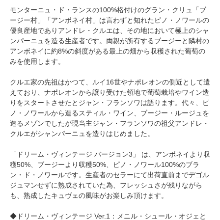
モンターニュ・ド・ランスの100%格付けのグラン・クリュ「ブ
ージー村」「アンボネイ村」は言わずと知れたピノ・ノワールの
優良産地でありアンドレ・クルエは、その地において極上のシャ
ンパーニュを造る生産者です。両親が所有するブージーと隣村の
アンボネイに約8%の斜度がある最上の畑から収穫された葡萄の
みを使用します。
クルエ家の先祖はかつて、ルイ16世やナポレオンの側近として遣
えており、ナポレオンから譲り受けた領地で葡萄栽培やワイン造
りをスタートさせたとジャン・フランソワは語ります。代々、ピ
ノ・ノワールから造るスティル・ワイン、ブージー・ルージュを
造るメゾンでしたが現当主ジャン・フランソワの祖父アンドレ・
クルエがシャンパーニュを造りはじめました。
「ドリーム・ヴィンテージ バージョン3」 は、アンボネイより収
穫50%、ブージーより収穫50%、ピノ・ノワール100%のブラ
ン・ド・ノワールです。生産者のセラーにて出荷直前までデゴル
ジュマンせずに熟成されていた為、フレッシュさが残りながら
も、熟成したキュヴェの風味がお楽しみ頂けます。
◆ドリーム・ヴィンテージ Ver.1：メニル・シュール・オジェと