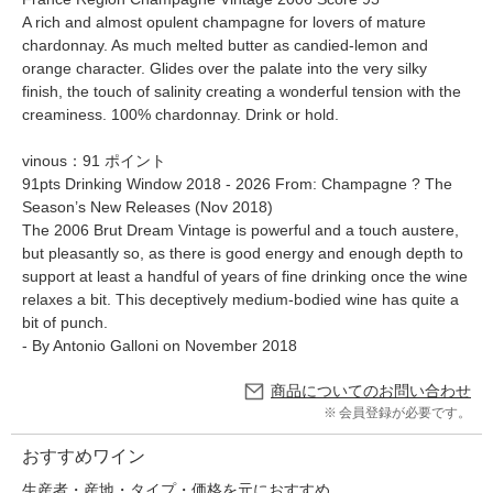
A rich and almost opulent champagne for lovers of mature
chardonnay. As much melted butter as candied-lemon and
orange character. Glides over the palate into the very silky
finish, the touch of salinity creating a wonderful tension with the
creaminess. 100% chardonnay. Drink or hold.
vinous：91 ポイント
91pts Drinking Window 2018 - 2026 From: Champagne ? The
Season’s New Releases (Nov 2018)
The 2006 Brut Dream Vintage is powerful and a touch austere,
but pleasantly so, as there is good energy and enough depth to
support at least a handful of years of fine drinking once the wine
relaxes a bit. This deceptively medium-bodied wine has quite a
bit of punch.
- By Antonio Galloni on November 2018
商品についてのお問い合わせ
会員登録が必要です。
おすすめワイン
生産者・産地・タイプ・価格を元におすすめ