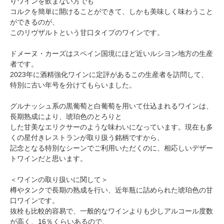
りワインを飲まない方でも
コルクを簡単に開けることができて、しかも美味しく味わうこと
ができるのが、
このリヴザルトという甘口タイプのワインです。
ドメーヌ・カーズはスペイン国境にほど近いルシヨン地方の生産
者です。
2023年に酒精強化ワインに定評があるこの生産者を訪問して、
特別に古い年号を分けてもらいました。
グルナッシュ系の黒葡萄と白葡萄を用いて仕込まれるワインは、
長期熟成により、琥珀色のとろりと
した甘美なエリクサーのような味わいになっています。現在も多
くの星付きレストランが取り扱う銘柄ですから、
記念となる特別なシーンでご利用いただくのに、相応しいデザー
トワインだと思います。
＜ワインの取り扱いに関して＞
樽やタンクで長期の熟成を行い、近年瓶に詰められた琥珀色の甘
口ワインです。
抜栓も比較的容易で、一般的なワインよりも少しアルコール度数
が高く、16％くらいあるので、