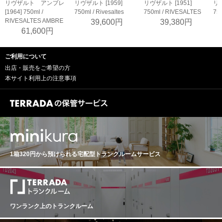
リヴザルト アンブレ
リヴザルト [1959]
リヴザルト [1951]
リヴ
[1964] 750ml /
750ml / Rivesaltes
750ml / RIVESALTES
750
RIVESALTES AMBRE
39,600円
39,380円
61,600円
ご利用について
出店・販売をご希望の方
本サイト利用上の注意事項
1箱320円から預けられる
宅配型トランクルームサービス
ワンランク上のトランクルーム