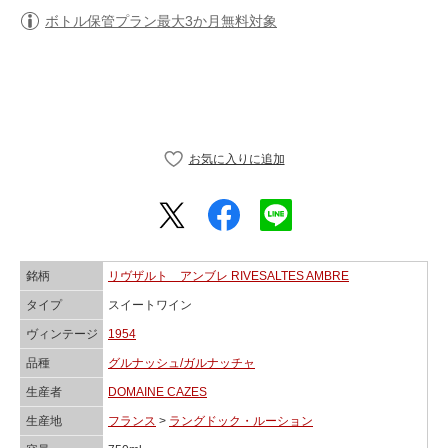
ボトル保管プラン最大3か月無料対象
銘柄
リヴザルト アンブレ RIVESALTES AMBRE
タイプ
スイートワイン
ヴィンテージ
1954
品種
グルナッシュ/ガルナッチャ
生産者
DOMAINE CAZES
生産地
フランス
>
ラングドック・ルーション