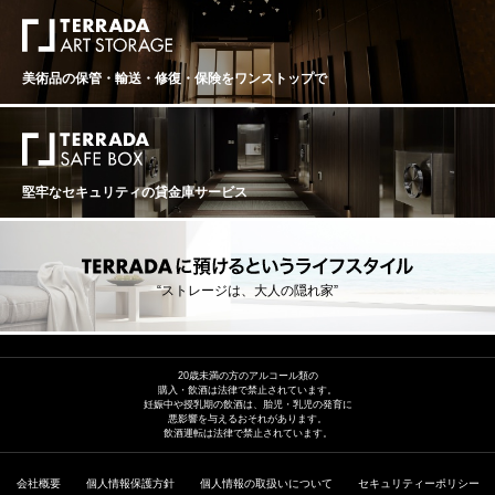
美術品の保管・輸送・修復・保険を
ワンストップで
堅牢なセキュリティの貸金庫サービス
“ストレージは、大人の隠れ家”
20歳未満の方のアルコール類の
購入・飲酒は法律で禁止されています。
妊娠中や授乳期の飲酒は、胎児・乳児の発育に
悪影響を与えるおそれがあります。
飲酒運転は法律で禁止されています。
会社概要
個人情報保護方針
個人情報の取扱いについて
セキュリティーポリシー