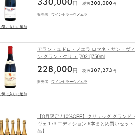
330,000
円
300,000
税抜
円
販売者
ワインセラーウメムラ
アラン・ユドロ・ノエラ ロマネ・サン・ヴ
ン グラン・クリュ [2021]750ml
228,000
円
207,273
税抜
円
販売者
ワインセラーウメムラ
【8月限定 / 10%OFF】クリュッグ グランド
ヴェ 173 エディション 6本まとめ買いセッ
品】