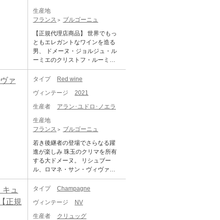
がって来ている大注目株です。
清澄やろ過は一切不要です。 JE
ニーを代表する2大ドメーヌと肩
情豊かな香り。口に含むととて
MUSIGNY ぶどう品種：ピノ・ノ
最新のクラスマンの評価では、
AN MARIE FOURRIER CHAMB
生産地
を並べる存在であり、年々入手
も生き生きとしたエレガントな
ワール 100% アルコール度数：1
メオ・カミュゼやドミニク・ロ
OLLE MUSIGNY 1ER CRU LES
フランス
ブルゴーニュ
困難を極める造り手です。 「ミ
ワイン。野生のブラックベリ
3.5% 味わい：赤ワイン 辛口 ミ
ーランなどと並ぶ「★★2つ星」
AMOUREUSES VIEILLE VIGNE
ュジニー グラン・クリュ」は、
ー、スパイスとかすかにオーク
【正規代理店商品】 世界でもっ
ディアムボディ
を獲得し、現段階では「さまざ
S (Maison) ジャン・マリー・フ
一級畑レ・ザムルーズの土壌構
のニュアンスを感じる。素晴ら
ともエレガントなワインを造る
まな技法・最新技術を試してい
ーリエ シャンボール・ミュジニ
成に似ており、ブドウ樹が深く
しい余韻の長さも魅力的。7～10
男、 ドメーヌ・ジョルジュ・ル
る段階です。これらを習熟すれ
ー 1er レ・ザムルーズ (メゾン)
根を伸ばすことができ、水はけ
年の熟成ポテンシャルを持つ。
ーミエのクリストフ・ルーミ
ば昔ながらの手仕事に頼ってい
生産地：フランス ブルゴーニュ
が良いのが特徴です。一方で、
ジョセフ・フェヴレのラベルで
エ！ 1924年にシャンボール・ミ
るだけでは到達できない高いレ
コート・ド・ニュイ シャンボー
斜面上部は主に泥灰土。もろい
生産されるワインは、ネゴシア
ュジニィ村に設立。現当主はク
タイプ
Red wine
ィヴァ
ベルの品質の安定を得られるだ
ル・ミュジニー 原産地呼称：AO
魚卵状石灰岩を含んでおり、保
ン部門によって調達されたブル
リストフ・ルーミエ。シャンボ
ろう」(途中略)とかなりの高評価
C. CHAMBOLLE MUSIGNY ぶど
水性が高いのが特徴。隣接する
ヴィンテージ
2021
ゴーニュのトップクラスの買い
ールの繊細で上質なベルベッ
と将来に渡る期待を寄せられて
う品種：ピノ・ノワール 100%
レ・ザムルーズのように、エレ
ブドウが含まれます。ジョゼ
ト・タッチが極限まで豊かに表
います。 「シャンボール・ミュ
生産者
アラン･ユドロ･ノエラ
アルコール度数：13.5% 味わ
ガントでリッチさも感じられま
フ・フェヴレのアイテムに関し
現された優美なスタイルはシャ
ジニー 1er ラ・コンブ・ドルヴ
い：赤ワイン 辛口 ミディアムボ
すが、より堅実な骨格を備えて
ても、熟成と瓶詰めのみではな
生産地
ンボール村名でも余すところな
ォー VV キュヴェ・ウルトラ」
ディ
います。ジャック・フレデリッ
く、醸造も自ら行っています。 ■
フランス
ブルゴーニュ
く発揮されている。実はルーミ
は、ミュジニーに隣接している1
ク・ミュニエは、この特級畑ミ
2020年ヴィンテージ情報■ 2020
エは村名クラスにも幾つかのプ
級畑で、実質的にはグラン・ク
若き後継者の登場でさらなる躍
ュジニーを1.14ha所有。 ミュニ
年は晴天のヴィンテージです
ルミエ・クリュをアッサンブラ
リュに匹敵する酒質と地質を備
進が楽しみ 珠玉のクリマを所有
エはミュジニー第2の広さを有す
が、ワインはフレッシュさを多
ージュしており、通常の村名に
えています。グラン・クリュの
する大ドメーヌ。 リシュブー
る。ミュジニーを音楽家に喩え
く示し、過熟感は微塵もありま
使用することもできる若木や一
ミュジニーとエシェゾーに挟ま
ル、ロマネ・サン・ヴィヴァ
るならバッハとフレデリック・
せん。冬は温暖で、雨はほとん
般的な区画はブルゴーニュ地方
れた好立地の畑で、斜面上部は
ン、ヴォーヌ・ロマネ1級マルコ
ミュニエはいう。静謐で深みあ
ど降りませんでした。春には厳
名クラスにまで格下げするな
繊細でミネラル分豊富なワイン
ンソール、シュショ、そしてボ
タイプ
Champagne
・キュ
り、ミニマルだからと。ミュニ
しい霜が降りたが、空気中の湿
ど、要求するクオリティの水準
となり、斜面下部は凝縮感が高
ーモン……。きらびやかなヴォ
エのミュジニーはフローラルか
度が低かったため、ブドウの木
ト【正規
が桁外れに高く厳しいことでも
ヴィンテージ
NV
く深みがあり、フレッシュさも
ーヌ・ロマネのクリマが揃う、
つ赤い果実の香りが幾層にも重
は守られた。5月中旬に2度目の
知られる。 ドメーヌを代表する
ある味わいのワインとなりま
ドメーヌ・アラン・ユドロ・ノ
なり、口中では柔らかな果実味
生産者
クリュッグ
寒波が来た後、夏は非常に乾燥
キュヴェはシャンボール・ミュ