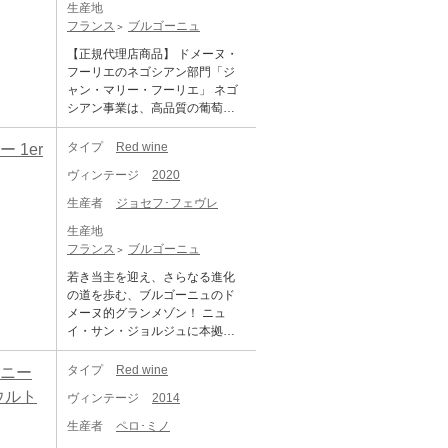
生産地
け、ビオディナミにも興味があ
フランス
ブルゴーニュ
ったため。結果、ビオディナミ
の難しさを理解したという。今
【正規代理店商品】 ドメーヌ・
日、11.2haの畑はきわめてビオ
フーリエのネゴシアン部門「ジ
ロジックに近く、化学肥料、殺
ャン・マリー・フーリエ」 ネゴ
虫剤、除草剤には頼らない栽培
シアン事業は、高品質の葡萄で
がとられている。 アルノーの時
あること、ドメーヌ生産量の3割
代になり、ワインは力強さと同
を超えないことを自らに課しリ
タイプ
Red wine
 1er
時にフィネスやエレガンスを備
リース。ドメーヌワイン同様の
えたものとなり、口当たりはま
ヴィンテージ
2020
フィロソフィーで選ばれ、造ら
ろやかに、喉越しはスムーズに
れており、ジャン=マリー氏曰く
生産者
ジョセフ･フェヴレ
変化しているのは確か。また、
「新たに養子に迎えた子供のよ
アルノーはマルサネやフィサン
生産地
うな存在」とのこと。 ドメー
などコート・ド・ニュイ北部の
フランス
ブルゴーニュ
ヌ・フーリエの当主、ジャン・
アペラシオンに関心を寄せ、こ
マリー・フーリエ氏が手掛ける
若き当主を迎え、さらなる進化
の地域の畑を増やしており、そ
厳選して買い付けたブドウから
の道を歩む、ブルゴーニュのド
れらのワインの品質がすこぶる
造られるネゴシアン物のワイン
メーヌ的グランメゾン！ ニュ
高い。ジュヴレ・シャンベルタ
です。毎年供給が追い付かず、
イ・サン・ジョルジュに本拠を
ンに比べてその６割程度の価格
それでも世界中から引く手あま
置くフェヴレ社は、1825年の創
で入手可能なマルサネやフィサ
たの状況を前に彼はネゴシアン
立から7代にわたって続くグラ
タイプ
Red wine
ジニー
ンは、じつにお値打ちなワイン
を立ち上げました。それは偉大
ン・メゾンです。広大な自社畑
である。 「シャンボール・ミュ
ウルト
なジャン・マリーのワインをよ
ヴィンテージ
2014
から造られるドメーヌもののワ
ジニー 1er オー・ボー・ブリュ
り広く堪能できる機会を与えて
インが、全生産量の8割を占め、
ン」は、村の下のほうに位置す
生産者
ペロ･ミノ
くれる、素晴らしく価値のある
数ある他のネゴシアンと一線を
る1級畑だが、小石が多く、石灰