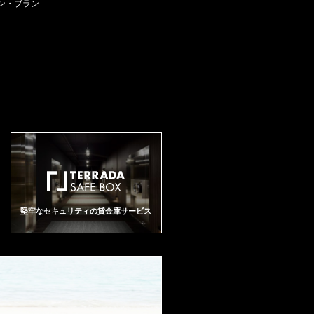
ィアムボディ ワインレポート：9
ン・ブラン
ール)」は、1917年から単独所有
hol complicated by smoky soil to
法：手摘み、農法：リュット・
感じさせるボディと肉付きのよ
世代にわたってヨーゼフの夢を
7 点 「ドメーヌ・ジョルジュ・
している区画です。現在の所有
nes. Boasts grand cru dimension
レゾネ Alain HUDELOT NOELLA
い果実味、そしてスパイシーな
受け継ぎ、そのビジョンとサヴ
ルーミエ ボンヌ・マール 2023」
面積は1.16haです。青リンゴや
for the year, finishing with big but
T Romanee St.Vivant Grand Cru
複雑さがジュヴレ・シャンベル
ォアフェールに磨きをかけてい
（Domaine Georges Roumier B
柑橘類の果実香に、バニラやハ
thoroughly ripe tannins and terrifi
アラン・ユドロ・ノエラ ロマ
タンらしい印象です。
ます。 ＜グランド・キュヴェに
onnes Mares 2023）は濃厚で力
チミツ、パンデピスが混じりま
c mineral thrust and grip. The wi
ネ・サン・ヴィヴァン グラン・
ついて＞ グランド・キュヴェは
強い。しっかりした構造、赤系
す。非常に緻密で凝縮感のある
ne's energy, structure and medici
クリュ 生産地：フランス ブルゴ
クリュッグを代表するシャンパ
果実と黒系果実が重なり合い、
味わいで、余韻も長く続く銘酒
nal reserve suggest it will age ve
ーニュ コート・ド・ニュイ ヴォ
ーニュ。 一次発酵は全てオーク
砕いた石のミネラル感が溶け込
です。 Domaine Jean Chartron
ry slowly. - By Stephen Tanzer on
ーヌ・ロマネ 原産地呼称：AOC.
の小樽で行われ、10年にわたる
んで、しっかりした骨格に支え
PULIGNY MONTRACHET PREM
December 2015
ROMANEE SAINT VIVANT ぶど
収穫年の異なる120種類以上のワ
られている。生き生きしていて
IER CRU CLOS DE LA PUCELL
う品種：ピノ・ノワール 100%
インをブレンドし、単一年のワ
清涼感のある酸、純粋でチョー
E (MONOPOLE) ドメーヌ・ジャ
アルコール度数：14.0% 味わ
インだけでは表現できない豊か
キー、バランスがとれている。
ン・シャルトロン ピュリニー・
い：赤ワイン 辛口 ミディアムボ
な味わいと香りを実現していま
余韻に白胡椒の風味。97点。 ワ
モンラッシェ プルミエ・クリュ
ディ
す。 1845年に収穫したブドウを
インアドヴォケイト：(96-98) ポ
クロ・ド・ラ・ピュセル (モノポ
中心に構成されたものをエディ
イント The Wine Advocate RP (9
ール) 生産地：フランス ブルゴー
ション1とし、2018年よりグラン
6-98) Reviewed by: William Kell
ニュ コート・ド・ボーヌ ピュリ
ド・キュヴェとロゼの表ラベル
ey Release Price: NA Drink Dat
ニー・モンラッシェ 原産地呼
堅牢なセキュリティの貸金庫サービス
には、エディション番号が印字
e: N/A The 2023 Bonnes-Mares
称：AOC. PULIGNY MONTRAC
されています。 メゾン クリュッ
Grand Cru is shaping up brilliantl
HET ぶどう品種：シャルドネ 10
グは創設者ヨーゼフ・クリュッ
y, unfurling in the glass with aro
0% アルコール度数：13.5% 味わ
グの夢を絶えず引き継ぐ新たな
mas of cherries and mulberries
い：白ワイン 辛口
「エディション」を造り続ける
mingled with blood orange, mus
ことで、彼の夢に敬意を表して
ky spices and rose petals. Full-b
います。 ＜ご注意＞ ※転売は固
odied, cool and layered, it's rich
くお断りいたします。転売が発
but mineral, with an enveloping c