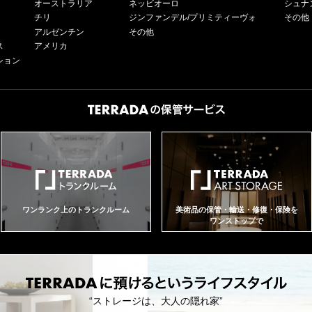
オーストラリア
ネッビオーロ
シュナ
チリ
ジンファンデル/プリミティーヴォ
その他
アルゼンチン
その他
ス
アメリカ
ション
ワンランク上のトランクルーム
美術品の保管・輸送・修復・保険を
ワンストップで
“ストレージは、大人の隠れ家”