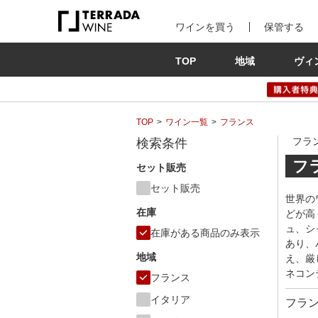
ワインを買う
保管する
TOP
地域
ヴィ
TOP
ワイン一覧
フランス
フラ
検索条件
フ
セット販売
セット販売
世界の
在庫
どが高
ュ、シ
在庫がある商品のみ表示
あり、
地域
え、厳
ネコン
フランス
イタリア
フラ