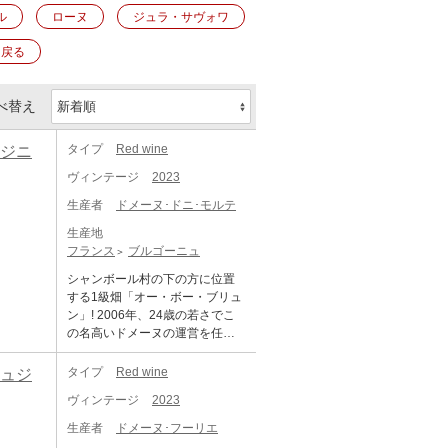
ル
ローヌ
ジュラ・サヴォワ
に戻る
べ替え
タイプ
Red wine
ュジニ
ヴィンテージ
2023
生産者
ドメーヌ･ドニ･モルテ
生産地
フランス
ブルゴーニュ
シャンボール村の下の方に位置
する1級畑「オー・ボー・ブリュ
ン」! 2006年、24歳の若さでこ
の名高いドメーヌの運営を任さ
れることとなった、故ドゥニ・
モルテの長男アルノー・モル
タイプ
Red wine
ミュジ
テ。彼は、メオ・カミュゼとド
ヴィンテージ
2023
メーヌ・ルフレーヴで研修。ル
フレーヴで研修したのは自身も
生産者
ドメーヌ･フーリエ
わずかながら白ワインを手が