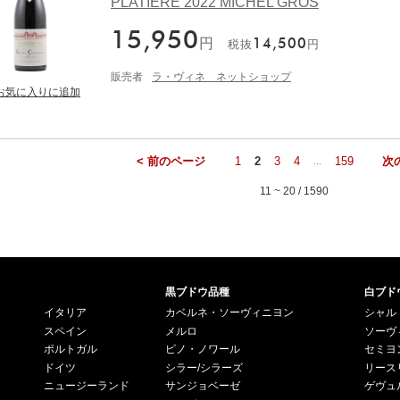
PLATIERE 2022 MICHEL GROS
15,950
円
14,500
税抜
円
販売者
ラ・ヴィネ ネットショップ
< 前のページ
1
2
3
4
159
次
...
11 ~ 20 / 1590
黒ブドウ品種
白ブド
イタリア
カベルネ・ソーヴィニヨン
シャル
スペイン
メルロ
ソーヴ
ポルトガル
ピノ・ノワール
セミヨ
ドイツ
シラー/シラーズ
リース
ニュージーランド
サンジョベーゼ
ゲヴュ