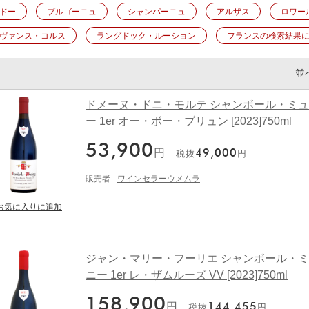
ドー
ブルゴーニュ
シャンパーニュ
アルザス
ロワー
ヴァンス・コルス
ラングドック・ルーション
フランスの検索結果
並
ドメーヌ・ドニ・モルテ シャンボール・ミ
ー 1er オー・ボー・ブリュン [2023]750ml
53,900
円
49,000
税抜
円
販売者
ワインセラーウメムラ
ジャン・マリー・フーリエ シャンボール・
ニー 1er レ・ザムルーズ VV [2023]750ml
158,900
円
144,455
税抜
円