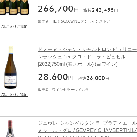
266,700
円
242,455
税抜
円
販売者
TERRADA WINE オンラインストア
ドメーヌ・ジャン・シャルトロン ピュリニ
ンラッシェ 1er クロ・ド・ラ・ピュセル
[2022]750ml (モノポール) (白ワイン)
28,600
円
26,000
税抜
円
販売者
ワインセラーウメムラ
ジュヴレ･シャンベルタン ラ･プラティエール 2
ミシェル・グロ / GEVREY CHAMBERTIN L