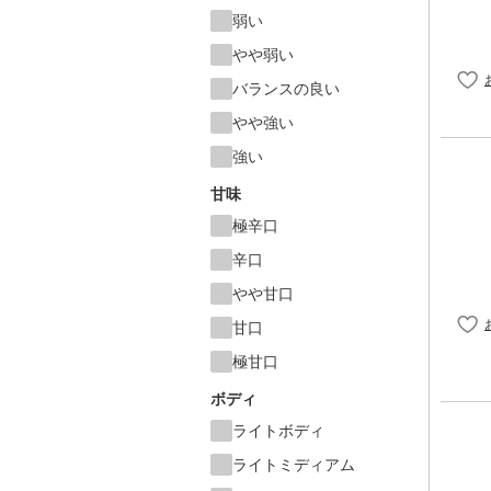
弱い
やや弱い
バランスの良い
やや強い
強い
甘味
極辛口
辛口
やや甘口
甘口
極甘口
ボディ
ライトボディ
ライトミディアム