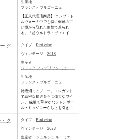
ラインナップとなっています。
生産地
画しています。 今日、2005年に
質が強いため水はけは良好。赤
「シャンボール・ミュジニー 1er
フランス
ブルゴーニュ
25歳の若さで事業を引き継いだ
い果実の香りが華やかで、しな
レ・ザムルーズ」は、特級畑ミ
エルワン・フェヴレがメゾンを
やかでシルキーなテクスチャー
【正規代理店商品】 コンブ・ド
ュジニーの斜面下方に位置する
率いています。エルワンは、若
をもつワイン。アルノーが造る
ルヴォーの中でも特に樹齢の古
畑。繊細で非常に細かいタンニ
いうちはなかなか飲みづらく、
ようになり、よりテロワールの
い樹から取れた葡萄で造られ
ンを持つ1本で、何十年もかけて
長年寝かせて初めて花開く典型
キャラクターがくっきりとして
る、「超ウルトラ・ヴィエイ
さらに進化する偉大なワインで
的な長期熟成型のワインを、比
きた。 ■テクニカル情報■ 醸造・
ユ・ヴィーニュ」! ＜キュヴェ・
す。 ■テクニカル情報■ 発酵室に
較的早いうちに飲み頃を迎え、
栽培、使用酵母：自生酵母、熟
ウルトラ＞ 通常のコンブ・ドル
タイプ
Red wine
ー グ
は、最先端の技術を搭載した最
かつ長期の熟成もでき得るワイ
成(樽【新樽率】/タンク)：オーク
ヴォー ヴィエーユ・ヴィーニュ
新の醸造設備を導入。ブドウは
ンへとスタイルを変えました。
ヴィンテージ
2018
樽、熟成期間：18ヶ月、所有面
との違いは、ネーミングの通り
完全に除梗して重力を利用して
この新しい当主のもと、フェヴ
積：23a、土壌：石灰岩、ぶどう
「超ウルトラ・ヴィエイユ・ヴ
ゆっくりと搾汁し、天然酵母だ
生産者
レ社はさらなる高みを目指して
品種(セパージュ)：Pinot Noir 10
ィーニュ」ということです。 所
けを使って自然発酵させ、手作
ジャック フレデリック ミュニエ
進化し続けています。 ジョセ
0%、ぶどうの仕立て：コルド
有するコンブ・ドルヴォーの中
業でピジャージュ(櫂入れ)しま
フ・フェヴレのラベルで生産さ
ン・ロワイヤとギュイヨ・サン
生産地
でも特に樹齢の古い樹から取れ
す。 フーリエのワインは、純度
れるワインは、ネゴシアン部門
プル、平均樹齢：40年、平均年
フランス
ブルゴーニュ
た葡萄を使い造られたキュヴ
の高さと透明感、明るく鮮やか
によって調達されたブルゴーニ
間生産量(本数)：1200本、収穫
ェ。 モレ・サン・ドニに本拠を
で繊細な果実味が特徴で、SO2
特級畑ミュジニー。エレガント
ュのトップクラスの買いブドウ
方法：手摘み DOMAINE DENIS
構え、家族4代にわたって続くド
の添加と新樽率(大体20%前後)を
で緻密な構造をもつ偉大なワイ
が含まれます。ジョゼフ・フェ
MORTET Chambolle Musigny 1e
メーヌです。1993年に現当主の
必要最小限に抑えています。マ
ン。 繊細で華やかなシャンボー
ヴレのアイテムに関しても、熟
r Cru Aux Beaux Bruns ドメー
クリストフ ペロ・ミノ氏が父か
ロラクティック発酵で自然放出
ル・ミュジニーらしさを引き出
成と瓶詰めのみではなく、醸造
ヌ・ドニ・モルテ シャンボー
らドメーヌを引き継いだ際にワ
した二酸化炭素と共にしばらく
す名手として知られる、ジャッ
も自ら行っています。 「シャン
ル・ミュジニー 1er オー・ボ
イン造り・ブドウ造りを大幅に
寝かせ、酸素との接触を避けて
ク・フレデリック・ミュニエ。
タイプ
Red wine
ン・ク
ボール・ミュジニー 1er レ・ザ
ー・ブリュン 生産地：フランス
変更し、ワイン・スペクテータ
鮮度を保ちます。16～20か月澱
コント・ジョルジュ・ド・ヴォ
ムルーズ」は、紫がかったガー
ブルゴーニュ コート・ド・ニュ
ーなどで特集記事が組まれるな
ヴィンテージ
2023
引きせずに熟成させることで自
ギュエやジョルジュ・ルーミエ
ネット色。熟れたラズベリーや
イ シャンボール・ミュジニー 原
どその評価もうなぎのぼりに上
然にクリアな状態になるため、
といったシャンボール・ミュジ
スパイス、ロースト香などの表
生産者
ジュルジュ ルーミエ
産地呼称：AOC. CHAMBOLLE