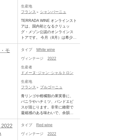
す。 この畑の最も樹齢の高い区
エラ。シャンボール・ミュジニ
の中にミネラルの筋が1本通る。
し、いくつかの孤立した嵐(ニュ
ジニー・プルミエ・クリュ
画のブドウを使用している特別
生産地
ーに生まれたアラン・ユドロ
余韻の長さも桁はずれ。緻密な
イ・サン・ジョルジュとヴージ
「レ・ザムルーズ」と0.1haのみ
なキュヴェ。赤系果実にスミレ
フランス
シャンパーニュ
が、妻のオディールとともにヴ
構造をもつ偉大なワインであ
ョ)を除いては、非常に乾燥して
所有するミュジニィ、その他シ
やスパイス、表情豊かで複雑な
ージョにドメーヌを構えたのが1
る。 JACQUES FREDERIC MU
TERRADA WINE オンラインスト
いました。歴史的に早い8月19日
ャンボールの「レ・フュエ」
アロマを持ち、果実の凝縮感が
964年。そのオディールがヴォー
GNIER MUSIGNY GRAND CRU
アは、国内初となるクリュッ
に収穫を開始し、9月1日に終了
「コンボット」、「ボンヌ・マ
高く、肉付きのよさと上品さを
ヌ・ロマネの大ドメーヌ、シャ
ジャック・フレデリック・ミュ
グ・メゾン公認のオンラインス
しました。 ■テクニカル情報■ 除
ール」、モレ・サン・ドニのプ
兼ね備えた逸品です。 そして、
ルル・ノエラの孫娘で1978年に
ニエ ミュジニー グラン・クリュ
トアです。 今月（8月）は希少な
梗の割合：100%、発酵（樽／タ
ルミエ・クリュ 「クロ・ド・
通常のラ・コンブ・ドルヴォー
祖父の所有畑の4分の1を受け継
生産地：フランス ブルゴーニュ
特別商品をご案内いたしますの
ンク）：小樽、発酵温度：15～3
ラ・ビュシエール」を単独所有
との違いは、ネーミングの通り
いだ。冒頭に連ねた珠玉のクリ
コート・ド・ニュイ シャンボー
で、ぜひご注目ください。 こち
0度、ぶどう品種（セパージ
タイプ
White wine
ー・モ
している。また、別の栽培農家
「超ウルトラ・ヴィエイユ・ヴ
マは、この時、旧ドメーヌ・シ
ル・ミュジニー 原産地呼称：AO
らでは、大人気のクリュッグ グ
ュ）：Pinot Noir 100%、農法：
と契約して造るリュショット・
ィーニュ」ということです。 所
ャルル・ノエラからもたらされ
ヴィンテージ
2022
C. MUSIGNY GRAND CRU ぶど
ランド・キュヴェ 173 エディシ
リュット・レゾネ JOSEPH FAIV
シャンベルタン、シャルム・シ
有するラ・コンブ・ドルヴォー
たものである。したがって、こ
う品種：ピノ・ノワール 100%
ョンを期間限定・特別価格でご
ELEY Chambolle Musigny 1er C
ャンベルタンはクリストフ自身
生産者
の中でも特に樹齢の古い樹から
のドメーヌの多くの畑は、後に
アルコール度数：13.5% 味わ
案内いたします。 ＜セット内容
ru Les Amoureuses ジョセフ・
の名義でリリースしている。
ドメーヌ･ジャン･シャルトロン
取れた葡萄を使い造られたキュ
シャルル・ノエラを買収したド
い：赤ワイン 辛口 ミディアムボ
＞ クリュッグ グランド・キュヴ
フェヴレ シャンボール・ミュジ
「ボンヌ・マール グラン・クリ
ヴェで、殆どお目にかかること
メーヌ・ルロワの区画と隣接し
ディ
生産地
ェ 173 エディション ×6本 ◆ク
ニー 1er レ・ザムルーズ 生産
ュ」 は、緊張感を生むテール・
はありません。平均的なヴィン
ている。 現在、ワイン造りを行
フランス
ブルゴーニュ
リュッグ グランド・キュヴェ 17
地：フランス ブルゴーニュ コー
ブランシュと、ふくよかさをも
テージでも色濃く、その濃さに
っているのが、ドメーヌの創始
3 エディションについて クリュ
ト・ド・ニュイ 原産地呼称：AO
たらすテール・ルージュがほぼ
青リンゴや柑橘類の果実香に、
バランスする各要素の 強さを感
者、アラン・ユドロ氏の孫、シ
ッグ グランド・キュヴェ 173 エ
C. CHAMBOLLE MUSIGNY ぶど
半々アッサンブラージュされる
バニラやハチミツ、パンドエピ
じさせる緊密な構成のワイン。
ャルル・ヴァン・カネット氏。
ディションは、13年の異なる収
う品種：ピノ・ノワール 100%
ルーミエのボンヌ・マール。赤
スが混じります。非常に緻密で
DOMAINE PERROT MINOT CHA
ボーヌの醸造学校で1年間学び、
穫年 から、150種類ものワイン
アルコール度数：13.5% 味わ
い果実と黒い果実のアロマも見
凝縮感のある味わいで、余韻も
MBOLLE MUSIGNY PREMIER C
2007年からドメーヌ・ジャン・
をブレンド。最も古いワインで2
い：赤ワイン 辛口 ミディアムボ
事に融合し、力強さとエレガン
長く続く銘酒！ 1859年に樽職人
RU LA COMBE D'ORVEAU VIEI
ルイ・トラぺで研修を受け、200
001年から、最も新しいもので20
ディ
トさが拮抗する。バランスにか
だったジャン・エドゥアール・
LLES VIGNES CUVEE ULTRA
タイプ
Red wine
022
8年にドメーヌに参画しました。
17年のワインが使用されていま
けてはこのドメーヌのボンヌ・
デュパール氏によって設立され
ドメーヌ・ペロ・ミノ シャンボ
溢れる驚くほど滋味深いシャル
A
す。 今回の173 エディションの
ヴィンテージ
2022
マールに右に出るものはない。 ■
ました。デュパール氏はピュリ
ール・ミュジニー 1er ラ・コン
ル氏のワインは、飲み手の心を
ブレンドのうち、リザーブワイ