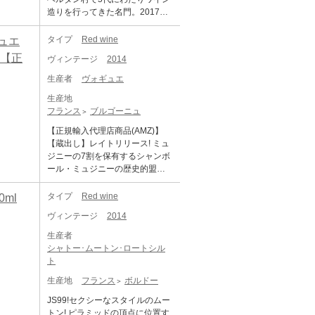
まな技法・最新技術を試してい
価を集める特級コルトン・シャ
造りを行ってきた名門。2017年
る段階です。これらを習熟すれ
ルルマーニュをご用意。豊かな
VTを最後にピエール氏は蔵を去
ば昔ながらの手仕事に頼ってい
果実味と伸びやかなミネラル
ってしまいましたが、古樹の葡
タイプ
Red wine
ュエ
るだけでは到達できない高いレ
感、長い余韻が織りなす堂々た
萄を用いてリュー・ディの個性
ベルの品質の安定を得られるだ
 【正
る味わいをお楽しみいただけま
ヴィンテージ
2014
をつぶさに表現したそのワイン
ろう」(途中略)とかなりの高評価
す。 産地や畑ごとの個性が見事
は素晴らしいものがあります。
と将来に渡る期待を寄せられて
生産者
ヴォギュエ
に表現された3本は、それぞれ異
特級ボンヌ・マールの2014年
います。 「シャンボール・ミュ
なる魅力を備えながらも、ブル
生産地
は、若い頃の気難しさは程よく
ジニー 1er ラ・コンブ・ドルヴ
ゴーニュならではの繊細さと奥
フランス
ブルゴーニュ
ほぐれ、まだまだその先がある
ォー VV キュヴェ・ウルトラ」
深さを存分に感じられる内容で
深遠さは感じるものの、コクの
は、ミュジニーに隣接している1
【正規輸入代理店商品(AMZ)】
す。ご自宅でじっくりと味わう
ある果実味と野性味のある風味
級畑で、実質的にはグラン・ク
【蔵出し】レイトリリース! ミュ
のはもちろん、大切な方との特
を纏った風格漂う味わいが長く
リュに匹敵する酒質と地質を備
ジニーの7割を保有するシャンボ
別な食卓を彩る一本としてもお
続く、見事な仕上りとなってい
えています。グラン・クリュの
ール・ミュジニーの歴史的盟主!
すすめです。 ラ・ヴィネならで
ます。
ミュジニーとエシェゾーに挟ま
偉大な特級畑から造られる、長
はのこだわりが詰まった、ブル
れた好立地の畑で、斜面上部は
期熟成のポテンシャルを秘めた
タイプ
Red wine
ml
ゴーニュファン必見の贅沢なセ
繊細でミネラル分豊富なワイン
１本。 ドメーヌ・コント・ジョ
レクションをぜひお楽しみくだ
ヴィンテージ
2014
となり、斜面下部は凝縮感が高
ルジュ・ド・ヴォギュエは、シ
さい。 ※総額\74,000相当、\24,0
く深みがあり、フレッシュさも
ャンボール・ミュジニー最高の
00オフ！(税抜) -----------------------
生産者
ある味わいのワインとなりま
生産者です。1450年以来、代々
--------------------------------------------
シャトー･ムートン･ロートシル
す。 この畑の最も樹齢の高い区
のヴォギュエ一族によって受け
- 《セット内容》 【ジュヴレ・シ
ト
画のブドウを使用している特別
継がれているドメーヌは、誰も
ャンベルタン・ラヴォー・サ
なキュヴェ。赤系果実にスミレ
生産地
フランス
ボルドー
が憧れるグラン・クリュ、「ミ
ン・ジャック 2014 ピエール・ネ
やスパイス、表情豊かで複雑な
ュジニー」最大の所有者です。1
イジョン】 ジュヴレ・シャンベ
JS99!セクシーなスタイルのムー
アロマを持ち、果実の凝縮感が
0.85haのミュジニーのうち、そ
ルタン村で5代にわたりワイン造
トン! ピラミッドの頂点に位置す