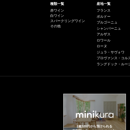
種類一覧
産地一覧
赤ワイン
フランス
白ワイン
ボルドー
スパークリングワイン
ブルゴーニュ
その他
シャンパーニュ
アルザス
ロワール
ローヌ
ジュラ・サヴォワ
プロヴァンス・コル
ラングドック・ルー
1箱320円から預けられる