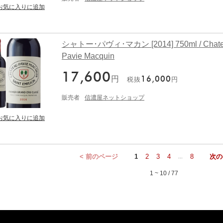
シャトー･パヴィ･マカン [2014] 750ml / Chat
Pavie Macquin
17,600
円
16,000
税抜
円
販売者
信濃屋ネットショップ
< 前のページ
1
2
3
4
8
次の
...
1 ~ 10 / 77