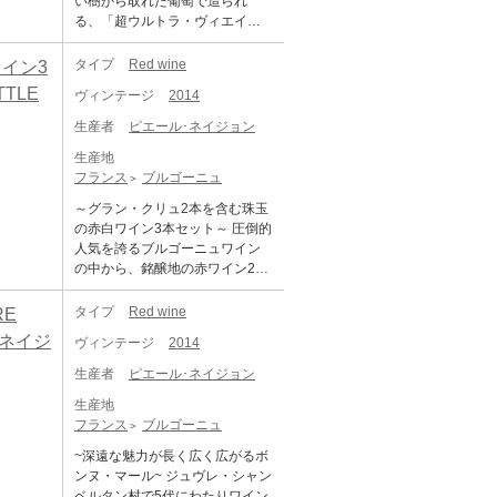
い樹から取れた葡萄で造られ
る、「超ウルトラ・ヴィエイ
ユ・ヴィーニュ」! ＜キュヴェ・
ウルトラ＞ 通常のコンブ・ドル
タイプ
Red wine
イン3
ヴォー ヴィエーユ・ヴィーニュ
TTLE
ヴィンテージ
2014
との違いは、ネーミングの通り
「超ウルトラ・ヴィエイユ・ヴ
生産者
ピエール･ネイジョン
ィーニュ」ということです。 所
生産地
有するコンブ・ドルヴォーの中
フランス
ブルゴーニュ
でも特に樹齢の古い樹から取れ
た葡萄を使い造られたキュヴ
～グラン・クリュ2本を含む珠玉
ェ。 モレ・サン・ドニに本拠を
の赤白ワイン3本セット～ 圧倒的
構え、家族4代にわたって続くド
人気を誇るブルゴーニュワイン
メーヌです。1993年に現当主の
の中から、銘醸地の赤ワイン2本
クリストフ ペロ・ミノ氏が父か
と白ワイン１本を厳選しまし
らドメーヌを引き継いだ際にワ
た！ 赤ワインは、力強さと気品
タイプ
Red wine
RE
イン造り・ブドウ造りを大幅に
を兼ね備えた人気の銘醸地ジュ
・ネイジ
変更し、ワイン・スペクテータ
ヴィンテージ
2014
ヴレ・シャンベルタン村の1級畑
ーなどで特集記事が組まれるな
に加え、深い奥行きと風格を備
生産者
ピエール･ネイジョン
どその評価もうなぎのぼりに上
えた特級ワインをセレクト。い
がって来ている大注目株です。
生産地
ずれも熟成によって味わいに複
最新のクラスマンの評価では、
フランス
ブルゴーニュ
雑さが増した飲み頃の逸品で
メオ・カミュゼやドミニク・ロ
す。 そして白ワインには、ブル
~深遠な魅力が長く広く広がるボ
ーランなどと並ぶ「★★2つ星」
ゴーニュを代表する白の銘酒と
ンヌ・マール~ ジュヴレ・シャン
を獲得し、現段階では「さまざ
して世界中の愛好家から高い評
ベルタン村で5代にわたりワイン