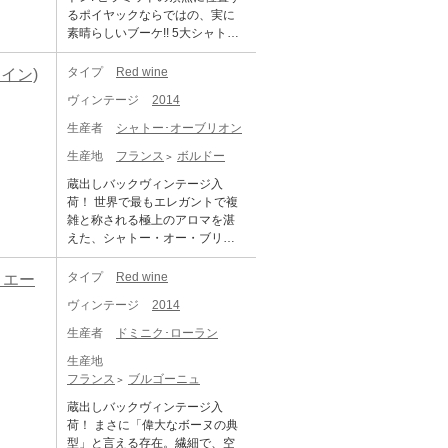
高く、肉付きのよさと上品さを
の7割に相当する7.2ha、ボン
りを行ってきた名門。2017年に
るポイヤックならではの、実に
兼ね備えた逸品です。 そして、
ヌ・マールもこのクリマ最大の2.
ピエール氏は蔵元を去ってしま
素晴らしいブーケ!! 5大シャトー
通常のラ・コンブ・ドルヴォー
7ha、1級レ・ザムルーズには0.5
いましたが、古樹の葡萄を用い
の中で、最も豪勢なワイン「ム
との違いは、ネーミングの通り
6haの畑を持っています。 1986
てリュー・ディの個性をつぶさ
ートン・ロートシルト」 格付け
タイプ
Red wine
ワイン)
「超ウルトラ・ヴィエイユ・ヴ
年より醸造責任者を務めている
に表現したそのワインは素晴ら
の歴史の中で唯一、メドック格
ィーニュ」ということです。 所
フランソワ・ミレ氏の手によっ
ヴィンテージ
2014
しいものがあります。 1級畑で特
付け第1級に昇格したシャトー・
有するラ・コンブ・ドルヴォー
て、生産量を抑え、その年の条
級並みのワインを生み出すラヴ
ムートン・ロートシルト。5大シ
生産者
シャトー･オーブリオン
の中でも特に樹齢の古い樹から
件に合わせて造り方を変える方
ォー・サン・ジャックは、特に
ャトーの中でも特に明快かつ豪
取れた葡萄を使い造られたキュ
法を始めた結果、目を見張る高
人気のキュヴェ。10年余りの熟
生産地
フランス
ボルドー
勢と評される味わいと、毎年、
ヴェで、殆どお目にかかること
品質のワインを続々と誕生さ
成経て飲み頃を迎えた2014年
稀代の著名なアーティストが描
蔵出しバックヴィンテージ入
はありません。平均的なヴィン
せ、ブルゴーニュきっての揺る
は、心地よい果実味とキメ細や
くアートラベルで、世界中のワ
荷！ 世界で最もエレガントで複
テージでも色濃く、その濃さに
ぎない品質を保つ、誰もが恋焦
かなタンニンを備えており、こ
インラヴァーを愉しませる一流
雑と称される極上のアロマを湛
バランスする各要素の 強さを感
がれるワインを生みだしていま
の畑らしい上質な酸と豊富なミ
のシャトー！飲み頃になるまで
えた、シャトー・オー・ブリオ
じさせる緊密な構成のワイン。
す。著名なワイン評論家のロバ
ネラル感が感じられるエレガン
に時間がかかる長期熟成型で、
ン。 格付け第1級。グラーヴ地区
DOMAINE PERROT MINOT CHA
ート・パーカー氏も、彼のこと
トな佇まいが魅力。まろやかな
月日が経つ毎に徐々に変化して
ペサック・レオニャンに位置し
MBOLLE MUSIGNY PREMIER C
タイプ
Red wine
ィエー
を五つ星生産者として高く評価
熟成感を感じられる仕上がりと
いくエレガントなブーケと豊か
ます。1855年当時から高い人気
RU LA COMBE D'ORVEAU VIEI
しています。 「ボンヌ・マール
なっています。 【コルトン・マ
なボディを持つシャトー・ムー
ヴィンテージ
2014
と知名度を誇っており5大シャト
LLES VIGNES CUVEE ULTRA
グラン・クリュ」は、ヴォギュ
レショード・グラン・クリュ 20
トン・ロートシルトは、まさ
ーの中で唯一メドック外から第1
ドメーヌ・ペロ・ミノ シャンボ
エの所有するボンヌ・マールの
生産者
ドミニク･ローラン
18 カピタン・ガニェロ】 コー
に"比類ない"ワインと言えるでし
級に選ばれたシャトー。他の5大
ール・ミュジニー 1er ラ・コン
畑は約2.7ha。ボンヌ・マールの
ト・ド・ボーヌ地区ラドワの老
ょう。 ■テイスティングコメント
生産地
シャトーと比べ、メルローの比
ブ・ドルヴォー VV キュヴェ・ウ
アペラシオンのうち、約2割も保
舗ドメーヌであるカピタン・ガ
■ 鮮やかな赤いカラー、紫かかっ
フランス
ブルゴーニュ
率が高いという特徴をもち、パ
ルトラ 生産地：フランス ブルゴ
有する最大の生産者です。ボン
ニュロ。現在は若きピエールが
た光沢。香りは上品かつ繊細
ーカーからは「豊かな香りとエ
ーニュ コート・ド・ニュイ シャ
ヌ・マールは、モレ・サン・ド
蔵出しバックヴィンテージ入
当主となり、クラシックな味わ
で、上質に成熟した果実特有の
レガントさではオー・ブリオン
ンボール・ミュジニー 原産地呼
ニ村とシャンボール・ミュジニ
荷！ まさに「偉大なボーヌの典
いを継承しつつ、ポンソなども
風味が感じられます。ほのかに
の右に出るものはいない。この1
称：AOC. CHAMBOLLE MUSIG
ー村にまたがる特級畑。シャン
型」と言える存在。繊細で、空
使用している新素材の樹脂コル
香辛料やバニラが香ります。ビ