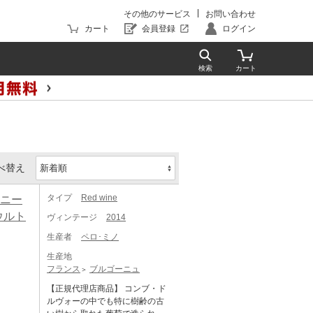
その他のサービス
お問い合わせ
カート
会員登録
ログイン
べ替え
タイプ
Red wine
ジニー
ウルト
ヴィンテージ
2014
生産者
ペロ･ミノ
生産地
フランス
ブルゴーニュ
【正規代理店商品】 コンブ・ド
ルヴォーの中でも特に樹齢の古