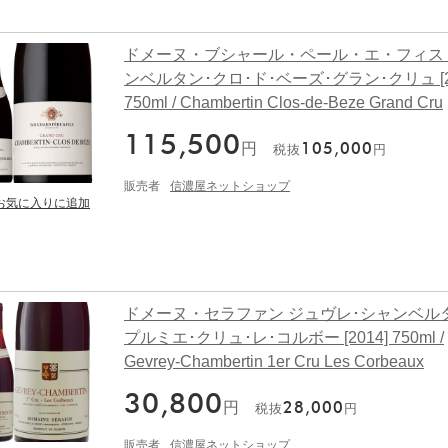
ドメーヌ・ブシャール・ペール・エ・フィス
ンベルタン･クロ･ド･ベーズ･グラン･クリュ [20
750ml / Chambertin Clos-de-Beze Grand Cru
115,500
円
105,000
税抜
円
販売者
信濃屋ネットショップ
ドメーヌ・セラファン ジュヴレ･シャンベル
プルミエ･クリュ･レ･コルボー [2014] 750ml /
Gevrey-Chambertin 1er Cru Les Corbeaux
30,800
円
28,000
税抜
円
販売者
信濃屋ネットショップ