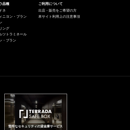
カベルネ・フラン18%、カベル
し、局地的な激しい雨に見舞わ
チャーがあり、かつフレッシュ
ス ボルドー ペサック・レオニャ
ウ品種
置する区画で約0.45haの広さを
ご利用について
力強いワインと比べると、私た
ネ・ソーヴィニヨン2%を栽培し
れています。 2014年の夏は変わ
さも兼ね備えています。チェリ
ン 原産地呼称：AOC. PESSAC L
所有、ブドウの樹齢は約40年で
ちの味覚ではしばしば見過ごさ
ドネ
出店・販売をご希望の方
ています。 スミレ、ブラックチ
りやすい天候が特徴的でした。7
ーやカラントにスパイシーな風
EOGNAN 格付け：第1級 ぶどう
新樽100%で熟成されます。がっ
れがちだ。だが最終的にものを
ェリーの香りに、味わいは骨格
ィニヨン・ブラン
本サイト利用上の注意事項
月は平年に比べて若干暑く、好
味があり、非常に長い熟成のポ
品種：メルロー 50%、カベル
ちりとしたタンニンが特徴です
言うのは、自分自身の体験にほ
がしっかりしており力強いタン
天続きの月でした。8月に入ると
ン
テンシャルがある贅沢なワイン
ネ・ソーヴィニヨン 39%、カベ
が、繊細さも損なわず、男性的
かならない。熟成したグレーヴ
ニンも感じられます。サン・テ
天候は一変し、平年より乾燥気
です。
リング
ルネ・フラン 11% アルコール度
な味わいのカズティエと女性的
の古酒は、その真の格を明らか
ミリオンのテロワールの特徴が
味ではありましたが日照量は少
ルツトラミネール
数：14.5% 味わい：赤ワイン 辛
な味わいのフォントニーの中間
にする。 ■テクニカル情報■ ネゴ
反映されている飲み頃の赤ワイ
なく涼しい日が続きました。 8月
口 フルボディ VINOUS：97 ポイ
ン・ブラン
のような印象のワインです。樹
シアンのワインなので大部分の
ンです。 ジェームス・サックリ
末以降は、ブドウ畑で作業する
ント 97pts Drinking Window 202
齢が40年を超えてきたのでブド
ブドウは全房発酵(除梗せずぶど
ング氏：96点 / ヴィノス誌：96
スタッフの記憶の中でも最高レ
6 - 2054 From: 2014 Bordeaux:
ウの粒も小さく凝縮するように
うを房ごと発酵させる)するよう
点 / ワインエンスージアスト誌:9
ベルに長く絶好のインディアン
A September Surprise (Feb 201
なり、以前よりもワインにスト
推奨している。熟成は自社の工
3-95点
サマーとなりました。暑く日照
7) One of the stars of the vintage,
ラクチャーと凝縮感が出てきて
房で造る最高級熟成樽「マジッ
豊富で乾燥した天候が10月末ま
the 2014 Haut-Brion is an except
います。
クカスク」の使用。熟成過程で
で続きました。4月の暖かさが影
ionally beautiful and vivid wine.
最も大事にしていることは「オ
響して、ブドウ(特にメルロ)は早
Super-ripe dark cherry, plum, tob
リとの接触」です。オリと接触
めの萌芽を迎えました。秋口に
acco and menthol are some of th
させることで非常に繊細なワイ
は近年稀に見る好天に恵まれ、
e notes that run through the 201
ンができあがる。最小限の酸化
フェノール成分の生成も順調に
4. Just as it did from barrel, the 2
防止剤の使用(瓶詰め前に少量)、
進み、果実味豊かで完璧といえ
014 boasts tons of opulence, inte
ノンフィルター、コラージュ無
るブドウ果実の成熟を得ること
nsity and richness. Dried flowers,
しを徹底しています。ドミニ
ができました。収穫作業は、最
tobacco, menthol, licorice and s
ク・ローランの哲学は「ブドウ
適レベルまでブドウの熟度が進
moke wrap around the huge, bar
からワインに生まれ変わる過程
むのを待って、絶好のコンディ
itone-inflected finish. Readers sh
に、人間は合理的に最小限に関
ションのもとで行ないました。
ould not be in any rush with the 2
わるべき」というもの。 Domini
CHATEAU MOUTON ROTHSCHI
堅牢なセキュリティの貸金庫サービス
014, as it is likely to require a nu