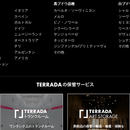
黒ブドウ品種
白ブド
イタリア
カベルネ・ソーヴィニヨン
シャル
スペイン
メルロ
ソーヴ
ポルトガル
ピノ・ノワール
セミヨ
ドイツ
シラー/シラーズ
リース
ニュージーランド
サンジョベーゼ
ゲヴュ
オーストラリア
ネッビオーロ
シュナ
チリ
ジンファンデル/プリミティーヴォ
その他
アルゼンチン
その他
ス
アメリカ
ション
ワンランク上のトランクルーム
美術品の保管・輸送・修復・保険を