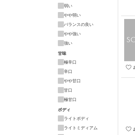
弱い
やや弱い
バランスの良い
やや強い
強い
甘味
極辛口
辛口
やや甘口
甘口
極甘口
ボディ
ライトボディ
ライトミディアム