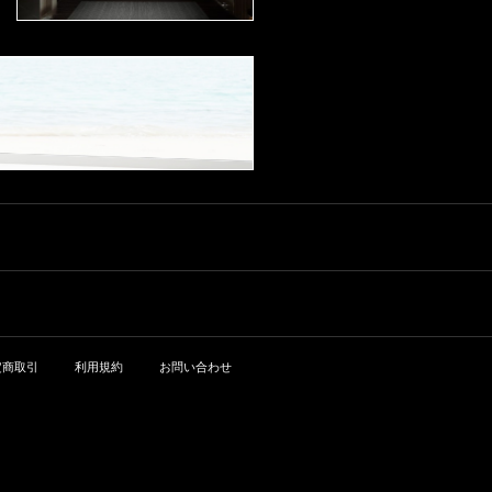
que Laurent Beaune 1er Cru Les
LD シャトー・ムートン・ロスチ
mber of years before it even start
Greves Vieille Vignes ドミニ
ャイルド / シャトー・ムートン・
s to drink well. The blend is 50 %
ク・ローラン ボーヌ プルミエ・
ロートシルト 生産地：フランス
Merlot, 39 % Cabernet Sauvigno
クリュ グレーヴ ヴィエーユ・ヴ
ボルドー ポイヤック 原産地呼
n and 11 % Cabernet Franc. - By
ィーニュ 生産地：フランス ブル
称：AOC. PAUILLAC 格付け：第
Antonio Galloni on February 201
ゴーニュ コート・ド・ボーヌ ボ
1級 ぶどう品種：カベルネ・ソー
7 ジェームス・サックリング：9
ーヌ 原産地呼称：AOC. BEAUN
ヴィニヨン 81%、メルロ 16%、
7 ポイント Color Red Country Fr
E ぶどう品種：ピノ・ノワール 1
カベルネ・フラン 3% 味わい：
ance Region Bordeaux Vintage
00% アルコール度数：13.0% 味
赤ワイン 辛口 フルボディ ジェー
2014 Beautifully perfumed with r
わい：赤ワイン 辛口 ミディアム
ムス・サックリング：99 ポイン
ose petals, violets and currant bu
ボディ
ト CHATEAU MOUTON-ROTHS
sh. Full body, very silky tannins a
CHILD PAUILLAC 2014 Monday,
nd bright acidity. Tannins are sup
February 13, 2017 CountryFranc
er fine-grained. Goes on for minu
e RegionBordeaux Vintage2014
tes. Racy and refined. Persistent.
Score 99 Incredible iodine, oyste
Drink in 2025. ワインアドヴォケ
r, currants, peat and cedar. Yet su
イト：96 ポイント The Wine Ad
btle. Full body, chewy yet polishe
vocate RP 96 Reviewed by: Neal
d tannins and great depth and co
Martin Drink Date: 2021 - 2050 T
mplexity on the finish. I love the s
定商取引
利用規約
お問い合わせ
he 2014 Haut Brion is a blend of
pice and blueberry character on t
50% Merlot, 11% Cabernet Fran
he finish. Vibrant. A sexy style of
c and 39% Cabernet Sauvignon
Mouton. Try drinking this in 202
picked between 11 September a
2. vinous：97 ポイント 97 pts M
nd 10 October, cropped at 42.9 h
outon Rothschild 2014 Mouton-
ectoliters per hectare and raised
Rothschild Pauillac, Bordeaux R
in 70% new oak. As I observed w