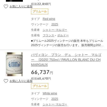
※ご配送料はご購入状況に応じてご決済時に加算となり
ラシックなアルコール度数」と「完璧なバランス」、
込んでいます。前年の天候による水分ストレスなどが要
税抜
22,850
円
ます。 ※TERRADA WINE STORAGEボトル保管へのお
「エレガンス」が備わった、長期熟成ポテンシャルの秘
因とされていますが、生産量が限定的なヴィンテージと
届けも可能です。
めた素晴しいヴィンテージとなりました。 6～8月の平均
なります。 赤ワインは総じて非常に品質が良く、濃厚で
プリムール
気温は過去10年平均を大きく上回る暑く乾燥した夏でし
骨格がありながらもエレガントで、純粋な果実味を備え
たが、夜間に気温が下がったことで美しい酸が保持され
タイプ
Red wine
ています。 タンニンは総じて量が多く、長期熟成のポテ
ました 結果として、過熟感やオークの主張といった過剰
ンシャルの高さを強く感じさせます。 また、白ワインも
ヴィンテージ
2025
な要素が極めて少なく 、濃縮感、フレッシュさ、タンニ
大変すばらしいヴィンテージです。 完熟ブドウ由来のア
生産者
シャトー･マルゴー
ン、果実味、精緻さが完璧なバランスで調和していま
ロマティックさと、早い収穫によって維持された活き活
す。 歴史的な低収量でリリースの本数はこの30年の中で
生産地
フランス
ボルドー
きとした酸との対比が素晴らしい仕上がりです 純度、複
も最も少ないレベルに落ち込んでいます。前年の天候に
■プリムール2025ヴィンテージの販売 本年もプリムール
雑さ、バランスを兼ね備えたバランスで、申し分のない
よる水分ストレスなどが要因とされていますが、生産量
2025ヴィンテージの販売を行います。 販売期間は2026
素晴らしいアロマとボディを備えておおります。 ----------
が限定的なヴィンテージとなります。 赤ワインは総じて
年7月21日17:00～11月30日までとなります。 ■商品につ
--------------- ※写真はイメージとなります。エチケットな
非常に品質が良く、濃厚で骨格がありながらもエレガン
いて パヴィヨン ルージュ デュ シャトー マルゴー
ど変更となる場合がございます。 ※説明の内容はAI翻訳
パヴィヨン ブラン デュ シャトー マルゴ
トで、純粋な果実味を備えています。 タンニンは総じて
[2025] 750ml ×1 ・WA (Wine Advocate) ・JS （James S
による和訳を掲載しております。 ※クール便にてお届け
ー [2025] 750ml / PAVILLON BLANC DU CH
量が多く、長期熟成のポテンシャルの高さを強く感じさ
uckling） ■ボルドー2025年について 2025年ヴィンテー
いたします。 ※ご配送料はご購入状況に応じてご決済時
MARGAUX
せます。 また、白ワインも大変すばらしいヴィンテージ
ジは、近年の高糖度・高アルコール化の傾向から一転
に加算となります。 ※TERRADA WINE STORAGEボト
です。 完熟ブドウ由来のアロマティックさと、早い収穫
し、「クラシックなアルコール度数」と「完璧なバラン
ル保管へのお届けも可能です。
66,737
円
によって維持された活き活きとした酸との対比が素晴ら
ス」、「エレガンス」が備わった、長期熟成ポテンシャ
しい仕上がりです 純度、複雑さ、バランスを兼ね備えた
税抜
60,670
円
ルの秘めた素晴しいヴィンテージとなりました。 6～8月
バランスで、申し分のない素晴らしいアロマとボディを
の平均気温は過去10年平均を大きく上回る暑く乾燥した
プリムール
備えております。 ------------------------- ※写真はイメージ
夏でしたが、夜間に気温が下がったことで美しい酸が保
となります。エチケットなど変更となる場合がございま
持されました 結果として、過熟感やオークの主張といっ
タイプ
White wine
す。 ※説明の内容はAI翻訳による和訳を掲載しておりま
た過剰な要素が極めて少なく 、濃縮感、フレッシュさ、
ヴィンテージ
2025
す。 ※クール便にてお届けいたします。 ※ご配送料はご
タンニン、果実味、精緻さが完璧なバランスで調和して
購入状況に応じてご決済時に加算となります。 ※TERRA
生産者
シャトー･マルゴー
います。 歴史的な低収量でリリースの本数はこの30年の