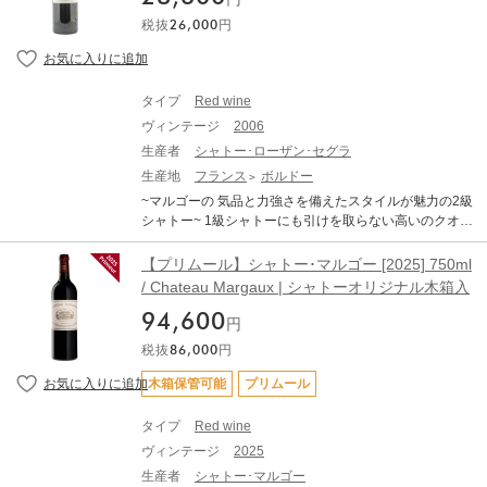
円
ージです。 完熟ブドウ由来のアロマティックさと、早い
マルゴーの実力が色濃く反映された最上の仕上がりで、
収穫によって維持された活き活きとした酸との対比が素
税抜
26,000
円
熟した黒い果実のアロマに、バニラやスパイスが溶け合
晴らしい仕上がりです 純度、複雑さ、バランスを兼ね備
う複雑な風味が心地よく、タンニンと果実味がバランス
えたバランスで、申し分のない素晴らしいアロマとボデ
よく溶け合った華やかな味わいが印象的です。
ィを備えております。 ------------------------- ※写真はイメ
ージとなります。エチケットなど変更となる場合がござ
タイプ
Red wine
います。 ※説明の内容はAI翻訳による和訳を掲載してお
ヴィンテージ
2006
ります。 ※クール便にてお届けいたします。 ※ご配送料
生産者
シャトー･ローザン･セグラ
はご購入状況に応じてご決済時に加算となります。 ※TE
生産地
フランス
ボルドー
RRADA WINE STORAGEボトル保管へのお届けも可能で
す。
~マルゴーの 気品と力強さを備えたスタイルが魅力の2級
シャトー~ 1級シャトーにも引けを取らない高いのクオリ
ティを誇るシャトー・ローザン・セグラ。1994年にシャ
ネルが買収してから設備を整えさらに品質が向上し、世
【プリムール】シャトー･マルゴー [2025] 750ml
界中のワイン愛好家を魅了し続けています。 葡萄がしっ
/ Chateau Margaux | シャトーオリジナル木箱入
かりと完熟した2006年は、バイオレットのような花の香
94,600
りに熟したカシスのジャムやドライフルーツのニュアン
円
ス、香ばしい樽香と微かに葉巻の風味を感じさせる深み
税抜
86,000
円
のある味わいに仕上がっています。
木箱保管可能
プリムール
タイプ
Red wine
ヴィンテージ
2025
生産者
シャトー･マルゴー