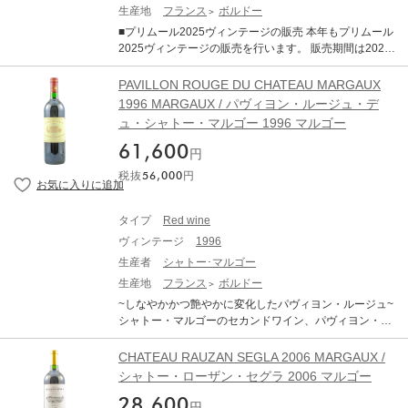
DA WINE STORAGEボトル保管へのお届けも可能です。
中でも最も少ないレベルに落ち込んでいます。前年の天
生産地
フランス
ボルドー
候による水分ストレスなどが要因とされていますが、生
■プリムール2025ヴィンテージの販売 本年もプリムール
産量が限定的なヴィンテージとなります。 赤ワインは総
2025ヴィンテージの販売を行います。 販売期間は2026
じて非常に品質が良く、濃厚で骨格がありながらもエレ
年7月21日17:00～11月30日までとなります。 ■商品につ
ガントで、純粋な果実味を備えています。 タンニンは総
いて パヴィヨン ブラン デュ シャトー マルゴー [2
PAVILLON ROUGE DU CHATEAU MARGAUX
じて量が多く、長期熟成のポテンシャルの高さを強く感
025] 750ml ×1 ・WA (Wine Advocate) ・JS （James Su
1996 MARGAUX / パヴィヨン・ルージュ・デ
じさせます。 また、白ワインも大変すばらしいヴィンテ
ckling） ■ボルドー2025年について 2025年ヴィンテージ
ュ・シャトー・マルゴー 1996 マルゴー
ージです。 完熟ブドウ由来のアロマティックさと、早い
は、近年の高糖度・高アルコール化の傾向から一転し、
収穫によって維持された活き活きとした酸との対比が素
「クラシックなアルコール度数」と「完璧なバラン
61,600
円
晴らしい仕上がりです 純度、複雑さ、バランスを兼ね備
ス」、「エレガンス」が備わった、長期熟成ポテンシャ
えたバランスで、申し分のない素晴らしいアロマとボデ
税抜
56,000
円
ルの秘めた素晴しいヴィンテージとなりました。 6～8月
ィを備えております。 ------------------------- ※写真はイメ
の平均気温は過去10年平均を大きく上回る暑く乾燥した
ージとなります。エチケットなど変更となる場合がござ
夏でしたが、夜間に気温が下がったことで美しい酸が保
タイプ
Red wine
います。 ※説明の内容はAI翻訳による和訳を掲載してお
持されました 結果として、過熟感やオークの主張といっ
ります。 ※クール便にてお届けいたします。 ※ご配送料
ヴィンテージ
1996
た過剰な要素が極めて少なく 、濃縮感、フレッシュさ、
はご購入状況に応じてご決済時に加算となります。 ※TE
タンニン、果実味、精緻さが完璧なバランスで調和して
生産者
シャトー･マルゴー
RRADA WINE STORAGEボトル保管へのお届けも可能で
います。 歴史的な低収量でリリースの本数はこの30年の
生産地
フランス
ボルドー
す。
中でも最も少ないレベルに落ち込んでいます。前年の天
~しなやかかつ艶やかに変化したパヴィヨン・ルージュ~
候による水分ストレスなどが要因とされていますが、生
シャトー・マルゴーのセカンドワイン、パヴィヨン・ル
産量が限定的なヴィンテージとなります。 赤ワインは総
ージュは1979年から生産され、年々ファーストのシャト
じて非常に品質が良く、濃厚で骨格がありながらもエレ
ー・マルゴーに引けを取らない仕上りで、高い評価と支
CHATEAU RAUZAN SEGLA 2006 MARGAUX /
ガントで、純粋な果実味を備えています。 タンニンは総
持を受けています。 1996年はしなやかで柔らかなスタイ
シャトー・ローザン・セグラ 2006 マルゴー
じて量が多く、長期熟成のポテンシャルの高さを強く感
ルが特徴的。香り高く、きめ細かい滑らかなタンニン
じさせます。 また、白ワインも大変すばらしいヴィンテ
28,600
は、シャトー・マルゴーのエッセンスを感じられます。