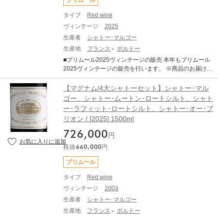
プリムール
タイプ
Red wine
ヴィンテージ
2025
生産者
シャトー･マルゴー
生産地
フランス
ボルドー
■プリムール2025ヴィンテージの販売 本年もプリムール
2025ヴィンテージの販売を行います。 ※商品のお届け予
定は2028年秋～2029年2月頃となります。 【マグナムサ
イズ販売企画】 プリムール2025の販売開始を記念いたし
【マグナム/4大シャトーセット】シャトー･マル
まして、 人気の銘柄においてマグナムサイズ（1500ml）
ゴー、シャトー･ムートン･ロートシルト、シャト
の特別販売を数量限定で行います。 販売期間 7月21日
ー･ラフィット･ロートシルト、シャトー･オー･ブ
(火)～8月31日(月) ■商品について ワインの長期熟成にお
リオン / [2025] 1500ml
いて、一般的にボトルなどサイズが大きい方が、 よりゆ
っくりと優雅に熟成が進むといわれております。 プリム
726,000
円
ールだからこそできる1500mlのマグナムサイズ 4大シャ
トーを1本ずつセットにして販売いたします。 長期熟成
税抜
660,000
円
ポテンシャルの秘めた素晴しいヴィンテージをこの機会
プリムール
にいかがでしょうか？ ・シャトー･マルゴー2025（1500
ml）×1 ・シャトー･ムートン･ロートシルト2025（150
タイプ
Red wine
0ml）×1 ・シャトー･ラフィット･ロートシルト2025
ヴィンテージ
2003
（1500ml）×1 ・シャトー･オー･ブリオン2025（1500
生産者
シャトー･マルゴー
ml）×1 ※商品のお届け予定は2028年秋～2029年2月頃
となります。 ■ボルドー2025年について 2025年ヴィン
生産地
フランス
ボルドー
テージは、近年の高糖度・高アルコール化の傾向から一