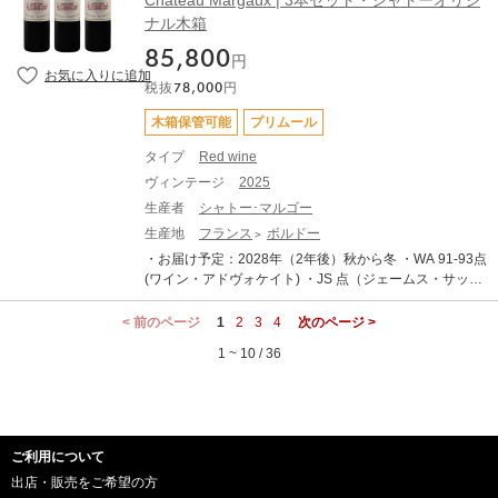
Chateau Margaux | 3本セット・シャトーオリジ
コリーヌが1980年からマルゴーを牽引し、2023年には若
された船便（リーファー輸送）を使用します。 ・表示価
きアレクシスがCEOにつきました。醸造責任者はマルゴ
ナル木箱
格は各種輸入費用や税金を含めた総額です、追加費用は
ーの飛躍に多大なる貢献を果たした故ポール・ポンタリ
ございません。 ・写真はイメージです。 シャトー・マル
85,800
エの下で学び、ナパのイングルヌックから復帰したフィ
円
ゴーは、メドック格付け第1級です。5大シャトーの中
リップ・バスコール。気候変動によりワイン造りが刻々
で"最もエレガント"と言われ、「女王」と呼ばれ愛される
税抜
78,000
円
と変化して行く中で、新世界で培った経験とシャトーマ
偉大なワイン。華やかで優美な香り、力強いタンニンを
ルゴーの叡智を融合させて、シャトー・マルゴーの新し
木箱保管可能
プリムール
ともなったボディとエレガントさが魅力です。 ルイ15世
い歴史を刻んでいます。 華やかで優美な香り、力強いタ
の愛妾デュ・バリー、アーネスト・ヘミングウェイ、チ
タイプ
Red wine
ンニンをともなった滑らかなボディが世界のワイン愛好
ャップリンを始め、歴史の舞台や小説にも登場するほど
家を魅了し続けます。熟成により、さらに豊かでバラン
ヴィンテージ
2025
世界から愛されるシャトー・マルゴー。1855年のパリ万
スのとれた深みのある味わいになるマルゴーは、飲み頃
生産者
シャトー･マルゴー
博から名声を博したマルゴーですが、19世紀後半にはべ
を待つ楽しみも広がります。 そして2025年。このヴィン
と病被害、1930年代の世界大恐慌をはじめ、苦難の歴史
生産地
フランス
ボルドー
テージは、歴史的に優れた年とされる“5の付く年”（198
もありました。しかし、1976年にシャトーを買い取った
・お届け予定：2028年（2年後）秋から冬 ・WA 91-93点
5、1995、2005、2015）に連なる、卓越した品質を示す
メンツェロプーロス家が大改革を行います。ボルドー大
(ワイン・アドヴォケイト) ・JS 点（ジェームス・サック
年となりました。春は穏やかでバランスに優れ、過不足
学の醸造学者エミール・ペイノーを技術顧問に迎え、19
リング） ・AG 92-94点 (アントーニオ・ガッローニ) ・T
のない理想的なスタートを切り、萌芽および開花はいず
78年ヴィンテージはシャトー・マルゴーの名声を取り戻
ERRADA WINE STORAGEへのお預け入れが可能です。
< 前のページ
れも例年より約1週間早く進行。開花は非常に均一かつ迅
1
2
3
4
次のページ >
しました。アンドレ・メンツェロプロス氏から継承した
・TERRADA WINE STORAGE 限定サービス「木箱保
速で、不作要因となる花振るいやミルランダージュも見
コリーヌが1980年からマルゴーを牽引し、2023年には若
1 ~ 10 / 36
管」 対象商品です。 ・日本への輸送は低温管理された船
られず、極めて健全な生育が維持されました。初夏以降
きアレクシスがCEOにつきました。醸造責任者はマルゴ
便（リーファー輸送）を使用します。 ・表示価格は各種
は降雨量が少なく乾燥した状態が続き、水分ストレスが
ーの飛躍に多大なる貢献を果たした故ポール・ポンタリ
輸入費用や税金を含めた総額です、追加費用はございま
徐々に進行。8月には顕著な熱波が到来し、成熟は加速し
エの下で学び、ナパのイングルヌックから復帰したフィ
せん。 ・写真はイメージです。 パヴィヨン・ルージュ
ましたが、8月末から9月初旬にかけて約60mmの降雨が
リップ・バスコール。気候変動によりワイン造りが刻々
は、シャトー・マルゴーが造るセカンドワインです。現
もたらされ、水分バランスが回復。この降雨が気温の低
と変化して行く中で、新世界で培った経験とシャトーマ
ご利用について
在ではほぼ全てのシャトーでセカンドワインが造られて
下とともに成熟を整え、フレッシュさと均整のとれたス
ルゴーの叡智を融合させて、シャトー・マルゴーの新し
いますが、このパヴィヨン・ルージュのファーストヴィ
出店・販売をご希望の方
タイルを形成する重要な要素となりました。収穫は早め
い歴史を刻んでいます。 華やかで優美な香り、力強いタ