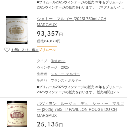
■プリムール2025ヴィンテージの販売 本年もプリムール
転し、「クラシックなアルコール度数」と「完璧なバラ
2025ヴィンテージの販売を行います。 【マグナムサイズ
ンス」、「エレガンス」が備わった、長期熟成ポテンシ
販売企画】 プリムール2025の販売開始を記念いたしまし
ャルの秘めた素晴しいヴィンテージとなりました。 6～8
て、人気の銘柄においてマグナムサイズ（1500ml）の特
シャトー マルゴー [2025] 750ml / CH
月の平均気温は過去10年平均を大きく上回る暑く乾燥し
別販売を数量限定で行います。 販売期間 7月21日(火)～
MARGAUX
た夏でしたが、夜間に気温が下がったことで美しい酸が
8月31日(月) ■商品について 極めてリリース本数の少ない
保持されました 結果として、過熟感やオークの主張とい
93,357
ヴィンテージとなりました。 そちらを4本セットにして
円
った過剰な要素が極めて少なく 、濃縮感、フレッシュ
の販売となります。 ボトルサイズ変更はプリムールだか
さ、タンニン、果実味、精緻さが完璧なバランスで調和
税抜
84,870
円
らこそおこなえる特別な商品となります。 ・シャトー･
しています。 歴史的な低収量でリリースの本数はこの30
マルゴー2025（1500ml）×1 ・シャトー･ムートン･ロ
プリムール
年の中でも最も少ないレベルに落ち込んでいます。前年
ートシルト2025（1500ml）×1 ・シャトー･ラフィッ
の天候による水分ストレスなどが要因とされています
ト･ロートシルト2025（1500ml）×1 ・シャトー･オー･
が、生産量が限定的なヴィンテージとなります。 赤ワイ
タイプ
Red wine
ブリオン2025（1500ml）×1 ※商品のお届け予定は2028
ンは総じて非常に品質が良く、濃厚で骨格がありながら
ヴィンテージ
2025
年秋～2028年2月頃となります。 ■ボルドー2025年につ
もエレガントで、純粋な果実味を備えています。 タンニ
いて 2025年ヴィンテージは、近年の高糖度・高アルコー
生産者
シャトー･マルゴー
ンは総じて量が多く、長期熟成のポテンシャルの高さを
ル化の傾向から一転し、「クラシックなアルコール度
生産地
フランス
ボルドー
強く感じさせます。 また、白ワインも大変すばらしいヴ
数」と「完璧なバランス」、「エレガンス」が備わっ
ィンテージです。 完熟ブドウ由来のアロマティックさ
■プリムール2025ヴィンテージの販売 本年もプリムール
た、長期熟成ポテンシャルの秘めた素晴しいヴィンテー
と、早い収穫によって維持された活き活きとした酸との
2025ヴィンテージの販売を行います。 販売期間は2026
ジとなりました。 6～8月の平均気温は過去10年平均を大
対比が素晴らしい仕上がりです 純度、複雑さ、バランス
年7月21日17:00～11月30日までとなります。 ※商品の
きく上回る暑く乾燥した夏でしたが、夜間に気温が下が
を兼ね備えたバランスで、申し分のない素晴らしいアロ
お届け予定は2028年秋～2029年2月頃となります。 ■商
パヴィヨン ルージュ デュ シャトー マルゴ
ったことで美しい酸が保持されました 結果として、過熟
マとボディを備えておおります。 ------------------------- ※
品について シャトー マルゴー [2025] 750ml ×1 ・WA
ー [2025] 750ml / PAVILLON ROUGE DU CH
感やオークの主張といった過剰な要素が極めて少なく 、
写真はイメージとなります。エチケットなど変更となる
97-100 (Wine Advocate) ・JS 98-99（James Sucklin
濃縮感、フレッシュさ、タンニン、果実味、精緻さが完
MARGAUX
場合がございます。 ※説明の内容はAI翻訳による和訳を
g） ■ボルドー2025年について 2025年ヴィンテージは、
璧なバランスで調和しています。 歴史的な低収量でリリ
掲載しております。 ※クール便にてお届けいたします。
近年の高糖度・高アルコール化の傾向から一転し、「ク
25,135
ースの本数はこの30年の中でも最も少ないレベルに落ち
円