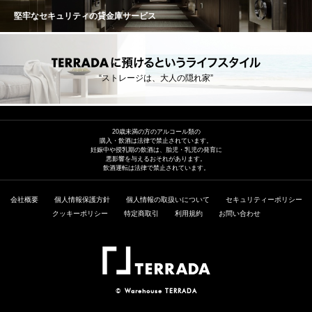
チャーは滑らか。特にグラン・ヴァンと比較して、より
と干ばつに見舞われながらも、アルコール度数は13.5〜1
は全体のわずか37%にとどまりました。アッサンブラー
力強いタンニンが骨格を形成しており、ワイン全体に構
堅牢なセキュリティの貸金庫サービス
4.0%というクラシックな数値に着地しました。極限の凝
ジュはカベルネ・ソーヴィニヨン89%、メルロー6%、カ
造とエネルギー、そして優れた持続性をもたらしていま
縮感を持ちながらも、過熟感のない鮮烈なフレッシュさ
ベルネ・フラン4%、プティ・ヴェルド1%。グラスから
す。フィニッシュには長く続くフレッシュさと緊張感が
を備えたこのワインは、かつての1986年のような圧倒的
は、力強く複雑なアロマが広がり、果実の純度と奥行き
感じられます。 パヴィヨン・ルージュ・デュ・シャト
な長期熟成ポテンシャルと、2018年、2019年、2020年
が際立ちます。口に含むと、クリーミーかつベルベット
ー・マルゴー2025。それは、凝縮とフレッシュさ、力強
の三部作や真に偉大な2022年のような現代の精緻さを併
のような質感を伴った凝縮した果実が広がり、きめ細か
さと精密さが見事に調和したヴィンテージ。 【2025年ボ
“ストレージは、大人の隠れ家”
せ持つ、「21世紀のニュークラシック」として、今後の
く密度の高いタンニンが骨格を形成。タンニンはシルキ
ルドー総評】 「極限の気候下で磨き抜かれた凝縮とエレ
ボルドーワインの礎となるでしょう。一方で、生産量は
ーでありながら深く、ワインに独自の個性と卓越した長
ガンスが交錯する、21世紀のニュークラシック」 2025
例年の半分程度（25〜30 hl/ha）に落ち込んでいるた
さを与えています。 シャトー・マルゴー2025。それは、
年は、過去50年で最低水準となる歴史的な低収量と、ボ
め、世界的なアロケーション（割当）の争奪戦は免れま
凝縮と繊細さ、力強さとエレガンスという相反する要素
ルドーが長年培ってきた最新のアグロノミー（農業技
せん。 2025年ヴィンテージの特異な生育は、実は前年か
20歳未満の方のアルコール類の
が極めて高次元で融合したヴィンテージ。 【2025年ボル
術）が交差し、不要な要素がすべて削ぎ落とされた「絶
ら始まっていたという生産者がいました。2024年春の天
購入・飲酒は法律で禁止されています。
ドー総評】 「極限の気候下で磨き抜かれた凝縮とエレガ
妊娠中や授乳期の飲酒は、胎児・乳児の発育に
対的純度」を誇るヴィンテージとなりました。記録的な
候不順が2025年の花芽形成に影響を与えたという見解で
ンスが交錯する、21世紀のニュークラシック」 2025年
悪影響を与えるおそれがあります。
熱波と干ばつに見舞われながらも、アルコール度数は13.
す。それに加え、2025年夏の極端な干ばつが重なり、ブ
飲酒運転は法律で禁止されています。
は、過去50年で最低水準となる歴史的な低収量と、ボル
5〜14.0%というクラシックな数値に着地しました。極限
ドウの実は非常に小さく凝縮しました。しかし、この過
ドーが長年培ってきた最新のアグロノミー（農業技術）
の凝縮感を持ちながらも、過熟感のない鮮烈なフレッシ
酷な水分ストレスがブドウに「生理学的ブロック（生育
が交差し、不要な要素がすべて削ぎ落とされた「絶対的
会社概要
個人情報保護方針
個人情報の取扱いについて
セキュリティーポリシー
ュさを備えたこのワインは、かつての1986年のような圧
の停止)」を引き起こしたことで、皮肉にも糖度の急激な
純度」を誇るヴィンテージとなりました。記録的な熱波
クッキーポリシー
特定商取引
利用規約
お問い合わせ
倒的な長期熟成ポテンシャルと、2018年、2019年、202
上昇（過熟）を免れました。そして8月末に降った「救済
と干ばつに見舞われながらも、アルコール度数は13.5〜1
0年の三部作や真に偉大な2022年のような現代の精緻さ
の雨」が、ブドウに完璧なバランスをもたらしたので
4.0%というクラシックな数値に着地しました。極限の凝
を併せ持つ、「21世紀のニュークラシック」として、今
す。 2025年の最大の特徴は、気候変動に対する「品種構
縮感を持ちながらも、過熟感のない鮮烈なフレッシュさ
後のボルドーワインの礎となるでしょう。一方で、生産
成のパラダイムシフト」です。右岸では、メルローの過
を備えたこのワインは、かつての1986年のような圧倒的
量は例年の半分程度（25〜30 hl/ha）に落ち込んでいる
熟を避けるため、粘土石灰質に深く根を張るカベルネ・
な長期熟成ポテンシャルと、2018年、2019年、2020年
ため、世界的なアロケーション（割当）の争奪戦は免れ
フランがブレンドの主役へと躍り出ました。シャトー・
の三部作や真に偉大な2022年のような現代の精緻さを併
ません。 2025年ヴィンテージの特異な生育は、実は前年
アンジェリュスやシャトー・ラフルールに代表されるト
©
Warehouse TERRADA
せ持つ、「21世紀のニュークラシック」として、今後の
から始まっていたという生産者がいました。2024年春の
ップシャトーは、この品種由来の鮮やかな酸と柔らかく
ボルドーワインの礎となるでしょう。一方で、生産量は