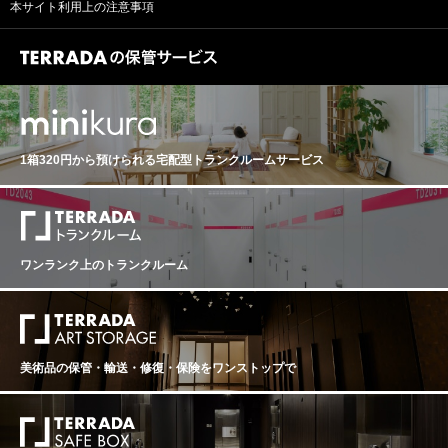
ンテージは1908年とパイオニア的な存在です。現在はセ
ず、完熟、特にフェノール成熟の到達を待つという判断
本サイト利用上の注意事項
ンニンをともなった滑らかなボディが世界のワイン愛好
カンドワインの品質向上の為にサードワイン導入され、
のもとで行われ、結果として理想的な熟度のブドウが丁
家を魅了し続けます。熟成により、さらに豊かでバラン
その品質はかつてのファーストラベルと同等にまで高め
寧に摘み取られました。 2025年は極端な乾燥により収量
スのとれた深みのある味わいになるマルゴーは、飲み頃
られています。 そして2025年。このヴィンテージは、厳
が22hl/haと過去100年でも最低水準のひとつとなり、生
を待つ楽しみも広がります。 そして2025年。このヴィン
格な選果と卓越した気候条件によって生まれた「精密さ
産量は平年の半分強にとどまりました。当初はグラン・
テージは、歴史的に優れた年とされる“5の付く年”（198
と張り」を体現する年となりました。春は穏やかでバラ
ヴァンへの比率が高まると見込まれていましたが、最良
5、1995、2005、2015）に連なる、卓越した品質を示す
ンスに優れ、萌芽および開花はいずれも例年より約1週間
区画の品質があまりにも際立っていたため、厳格な選別
年となりました。春は穏やかでバランスに優れ、過不足
早く進行。開花は均一かつ迅速で、極めて良好な状態が
が行われ、最終的にシャトー・マルゴーに使用されたの
のない理想的なスタートを切り、萌芽および開花はいず
維持されました。初夏から夏にかけては乾燥した気候が
は全体のわずか37%にとどまりました。アッサンブラー
れも例年より約1週間早く進行。開花は非常に均一かつ迅
1箱320円から預けられる
宅配型トランクルームサービス
続き、水分ストレスが徐々に進行。8月には熱波の影響で
ジュはカベルネ・ソーヴィニヨン89%、メルロー6%、カ
速で、不作要因となる花振るいやミルランダージュも見
成熟が加速しますが、8月末から9月初旬にかけての降雨
ベルネ・フラン4%、プティ・ヴェルド1%。グラスから
られず、極めて健全な生育が維持されました。初夏以降
がブドウ樹に潤いを与え、成熟のバランスを回復させま
は、力強く複雑なアロマが広がり、果実の純度と奥行き
は降雨量が少なく乾燥した状態が続き、水分ストレスが
した。その後は安定した天候が続き、収穫はあえて急が
が際立ちます。口に含むと、クリーミーかつベルベット
徐々に進行。8月には顕著な熱波が到来し、成熟は加速し
ず、フェノール成熟の最適なタイミングを見極めて実施
のような質感を伴った凝縮した果実が広がり、きめ細か
ましたが、8月末から9月初旬にかけて約60mmの降雨が
されています。この判断により、完熟した健全な果実が
く密度の高いタンニンが骨格を形成。タンニンはシルキ
もたらされ、水分バランスが回復。この降雨が気温の低
ワンランク上のトランクルーム
揃い、ヴィンテージのポテンシャルが最大限に引き出さ
ーでありながら深く、ワインに独自の個性と卓越した長
下とともに成熟を整え、フレッシュさと均整のとれたス
れました。 2025年は特に厳格な選別が行われ、収穫のう
さを与えています。 シャトー・マルゴー2025。それは、
タイルを形成する重要な要素となりました。収穫は早め
ちパヴィヨン・ルージュに使用されたのはわずか28%。
凝縮と繊細さ、力強さとエレガンスという相反する要素
ず、完熟、特にフェノール成熟の到達を待つという判断
こうした選果の徹底が、ワインの精度と個性を際立たせ
が極めて高次元で融合したヴィンテージ。 【2025年ボル
のもとで行われ、結果として理想的な熟度のブドウが丁
ています。アッサンブラージュはカベルネ・ソーヴィニ
ドー総評】 「極限の気候下で磨き抜かれた凝縮とエレガ
寧に摘み取られました。 2025年は極端な乾燥により収量
ヨン70%、メルロー16%、プティ・ヴェルド10%、カベ
ンスが交錯する、21世紀のニュークラシック」 2025年
美術品の保管・輸送・修復・保険を
ワンストップで
が22hl/haと過去100年でも最低水準のひとつとなり、生
ルネ・フラン4%。グラスから立ち上がるのは、黒系果実
は、過去50年で最低水準となる歴史的な低収量と、ボル
産量は平年の半分強にとどまりました。当初はグラン・
を中心とした凝縮したアロマに、フローラルやスパイス
ドーが長年培ってきた最新のアグロノミー（農業技術）
ヴァンへの比率が高まると見込まれていましたが、最良
のニュアンスが重なる洗練された香り。口に含むと、果
が交差し、不要な要素がすべて削ぎ落とされた「絶対的
区画の品質があまりにも際立っていたため、厳格な選別
実は引き締まった印象を持ちながらもピュアで、テクス
純度」を誇るヴィンテージとなりました。記録的な熱波
が行われ、最終的にシャトー・マルゴーに使用されたの