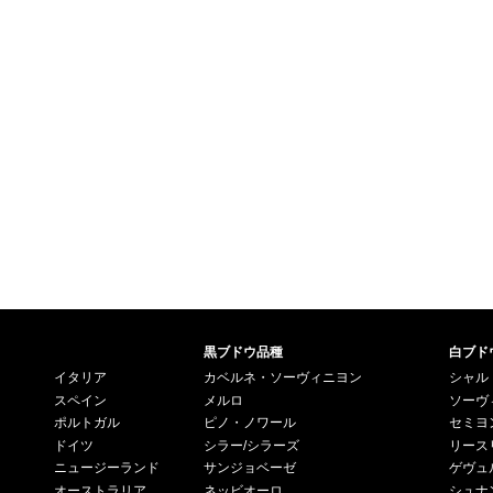
黒ブドウ品種
白ブド
イタリア
カベルネ・ソーヴィニヨン
シャル
スペイン
メルロ
ソーヴ
ポルトガル
ピノ・ノワール
セミヨ
ドイツ
シラー/シラーズ
リース
ニュージーランド
サンジョベーゼ
ゲヴュ
オーストラリア
ネッビオーロ
シュナ