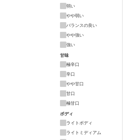
弱い
やや弱い
バランスの良い
やや強い
強い
甘味
極辛口
辛口
やや甘口
甘口
極甘口
ボディ
ライトボディ
ライトミディアム