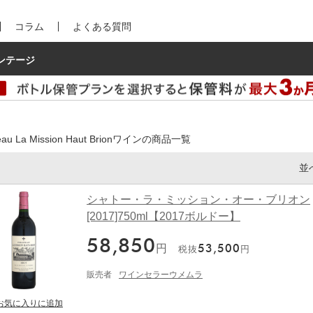
コラム
よくある質問
ンテージ
eau La Mission Haut Brionワインの商品一覧
並
シャトー・ラ・ミッション・オー・ブリオン
[2017]750ml【2017ボルドー】
58,850
円
53,500
税抜
円
販売者
ワインセラーウメムラ