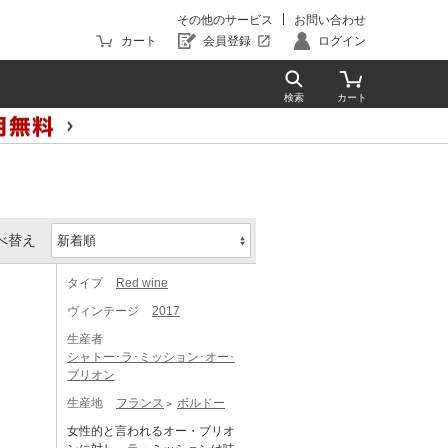
その他のサービス
お問い合わせ
カート
会員登録
ログイン
べ替え
タイプ
Red wine
ヴィンテージ
2017
生産者
シャトー･ラ･ミッション･オー･
ブリオン
生産地
フランス
ボルドー
女性的と言われるオー・ブリオ