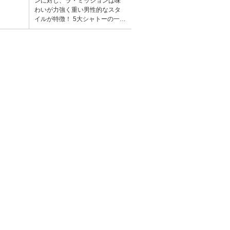
ンに対し、ラ・ミッションは味
わいが力強く重い男性的なスタ
イルが特徴！ 5大シャトーの一
角、シャトー・オー・ブリオン
とその実力がほぼ互角とされて
いる、ライバルシャトー。ヴィ
ンテージによってその評価はオ
ー・ブリオンを超えることもし
ばしば。オー・ブリオンを擁す
るディロン家がラ・ミッショ
ン・オー・ブリオンを購入して
からは、シャトーの大改革を行
い、近年より品質が向上してい
ます。 「シャトー・ラ・ミッシ
ョン・オー・ブリオン」は、道
を1本はさんでオー・ブリオンと
向かい合うオー・ブリオンの兄
弟にして最大のライバル。醸造
はブドウを手摘みで収穫した
後、温度管理したステンレスタ
ンクで約14日間発酵を行い、50~
100%新樽フレンチオークで約20
～24ヵ月間熟成させます。がっ
しりとした骨格のワインです
が、熟成とともに丸くなり、女