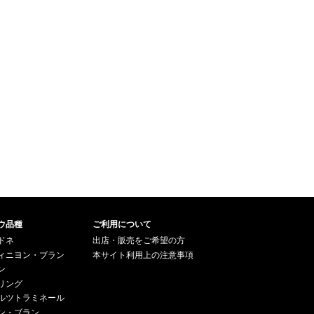
shness, nuance and energy. Ros
e petal, mint, blood orange, red c
herry, pomegranate and mocha
are all laced together. In 2017, L
a Mission plays very much in the
red fruit and floral end of the spe
ctrum. Effortless, gracious and w
onderfully nuanced, the 2017 si
mply has it all. What a wine!
ウ品種
ご利用について
ドネ
出店・販売をご希望の方
ィニヨン・ブラン
本サイト利用上の注意事項
ン
リング
ルツトラミネール
ン・ブラン