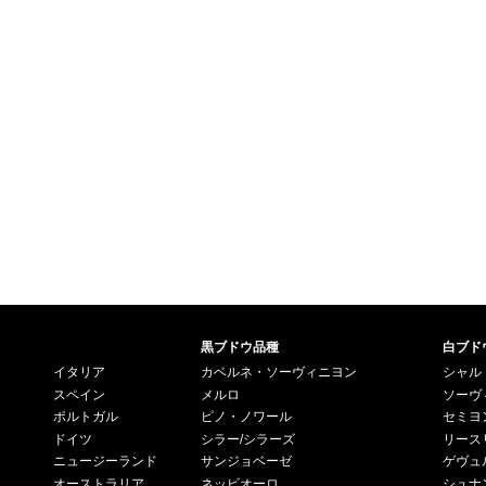
黒ブドウ品種
白ブド
イタリア
カベルネ・ソーヴィニヨン
シャル
スペイン
メルロ
ソーヴ
ポルトガル
ピノ・ノワール
セミヨ
ドイツ
シラー/シラーズ
リース
ニュージーランド
サンジョベーゼ
ゲヴュ
オーストラリア
ネッビオーロ
シュナ