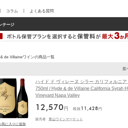
コラム
よくある質問
ンテージ
 & de Villaineワインの商品一覧
並
ハイド ド ヴィレーヌ シラー カリフォルニア [2
750ml / Hyde & de Villaine California Syrah 
Vineyard Napa Valley
12,570
円
11,428
税抜
円
販売者
青山ワインマーケット