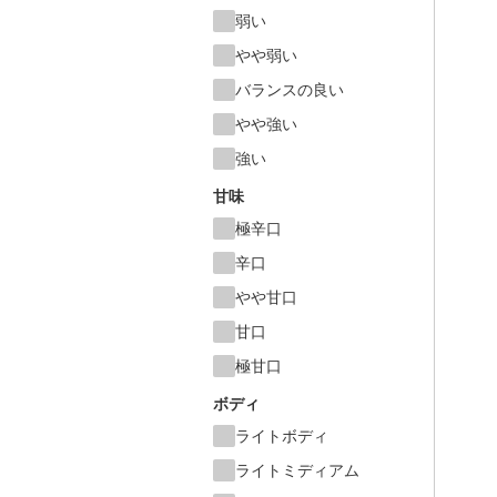
弱い
やや弱い
バランスの良い
やや強い
強い
甘味
極辛口
辛口
やや甘口
甘口
極甘口
ボディ
ライトボディ
ライトミディアム