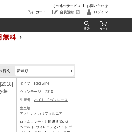
その他のサービス
お問い合わせ
カート
会員登録
ログイン
べ替え
タイプ
Red wine
018]
Hyde
ヴィンテージ
2018
生産者
ハイド ド ヴィレーヌ
生産地
アメリカ
カリフォルニア
ロマネコンティ共同経営者のオ
ベール ド ヴィレーヌとハイド ヴ