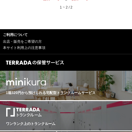
す。 フレッシュで淡い色合いのロゼスパークリングで
なセットになっております。 【Maison Mirabeau メゾ
す。 ブドウ品種：コロンバール主体、カベルネ・フラ
1 ~ 2 / 2
ン・ミラボー】 家族でイギリスからプロヴァンスへ移り
ン、カベルネ・ソーヴィニヨン、メルロー他
住み、2010年にメゾン・ミラボーを設立。 夫婦と夢を共
にするチームで、革新的なロゼワイン造りに取り組んで
います。 現在、世界50カ国以上で販売され、UKではNo.
1の売上を誇るロゼブランドです。インターナショナル･
ご利用について
ロゼ･アワードでは、フランスNo.1に何度も選ばれる等、
高い品質が評価されています。 メゾン・ミラボーの作る
出店・販売をご希望の方
ロゼワインは、自然溢れるプロヴァンスらしいナチュラ
本サイト利用上の注意事項
ルな味わいが特徴です。 0℃での低温スキンコンタク
ト、絶妙に見極められる醸し期間を経て、淡いピンク色
で繊細な果実味溢れるキュヴェを抽出しています。ま
た、300種類以上もの試作キュヴェから試飲を重ねブレ
ンドする事で、ピュアながらもストラクチャーある味わ
いを造り出しています。 【La Folie Sparkling Rose
ラ・フォリ スパークリング ロゼ】 華やかな南国の香り
とエレガントな泡 ピーチにライムやグレープフルーツの
1箱320円から預けられる
宅配型トランクルームサービス
アロマ。口に含むと、白い花やブリオッシュのタッチが
感じられます。 フレッシュで淡い色合いのロゼスパーク
リングです。 ブドウ品種：コロンバール主体、カベル
ネ・フラン、カベルネ・ソーヴィニヨン、メルロー他
ワンランク上のトランクルーム