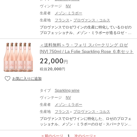
ヴィンテージ
NV
生産者
メゾン･ミラボー
生産地
フランス
プロヴァンス・コルス
プロヴァンスでロゼワインの生産に特化しているロゼの
プロフェッショナル、メゾン・ミラボーが造るロゼ・ス
パークリングです。 【Maison Mirabeau メゾン・ミラボ
ーについて】 家族でイギリスからプロヴァンスへ移り住
＜送料無料＞ラ・フォリ スパークリング ロゼ
み、2010年にメゾン・ミラボーを設立。 夫婦と夢を共に
[NV] 750ml / La Folie Sparkling Rose ６本セット
するチームで、革新的なロゼワイン造りに取り組んでい
22,000
ます。 現在、世界50カ国以上で販売され、UKではNo.1
円
の売上を誇るロゼブランドです。インターナショナル･ロ
税抜
20,000
円
ゼ･アワードでは、フランスNo.1に何度も選ばれる等、高
い品質が評価されています。 メゾン・ミラボーの作るロ
ゼワインは、自然溢れるプロヴァンスらしいナチュラル
な味わいが特徴です。 0℃での低温スキンコンタクト、
タイプ
Sparkling wine
絶妙に見極められる醸し期間を経て、淡いピンク色で繊
ヴィンテージ
NV
細な果実味溢れるキュヴェを抽出しています。また、30
0種類以上もの試作キュヴェから試飲を重ねブレンドする
生産者
メゾン･ミラボー
事で、ピュアながらもストラクチャーある味わいを造り
生産地
フランス
プロヴァンス・コルス
出しています。 【La Folie Sparkling Rose ラ・フォリ
プロヴァンスでロゼワインに特化した、ロゼのプロフェ
スパークリング ロゼ】 華やかな南国の香りとエレガント
ッショナル、メゾン・ミラボーのロゼ・スパークリン
な泡 ピーチにライムやグレープフルーツのアロマ。口に
グ、ラ・フォリを６本セットにしてご用意いたしまし
含むと、白い花やブリオッシュのタッチが感じられま
た。 通常 \21,600(税抜) のところ、\20,000(税抜)のお得
< 前のページ
1
次のページ >