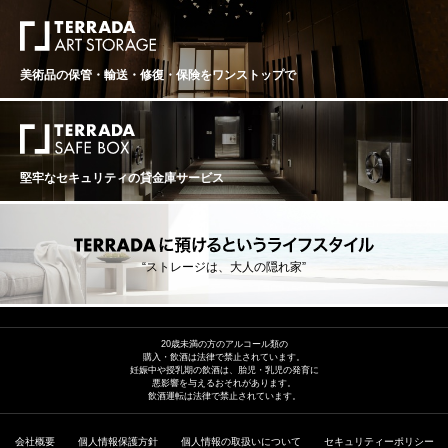
美術品の保管・輸送・修復・保険を
ワンストップで
堅牢なセキュリティの貸金庫サービス
“ストレージは、大人の隠れ家”
20歳未満の方のアルコール類の
購入・飲酒は法律で禁止されています。
妊娠中や授乳期の飲酒は、胎児・乳児の発育に
悪影響を与えるおそれがあります。
飲酒運転は法律で禁止されています。
会社概要
個人情報保護方針
個人情報の取扱いについて
セキュリティーポリシー