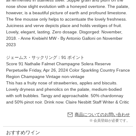
all fermented in stainless steel. Supple grain and plum on the
nose show slight evolution with a honeyed overtone. The palate,
however, is a beautiful picture of earth and profound limestone.
The fine mousse only helps to accentuate the lovely freshness.
Juiciness and verve depicts place and holds vestiges of fruit.
Lovely, elegant, lasting. Zero dosage. Disgorged: November,
2018. - Anne Krebiehl MW - By Antonio Galloni on November
2023
ジェームス・サックリング：91 ポイント
Score 91 Nathalie Falmet Champagne Solera Reserve
Perpetuelle Friday, Apr 26, 2024 Color Sparkling Country France
Region Champagne Vintage non-vintage
This has a fruity nose of strawberries, apples and biscuits.
Lovely dryness and phenolics on the palate, medium-bodied
with soft bubbles. Tangy and approachable. 50% chardonnay
and 50% pinot noir. Drink now. Claire Nesbitt Staff Writer & Critic
商品についてのお問い合わせ
会員登録が必要です。
おすすめワイン