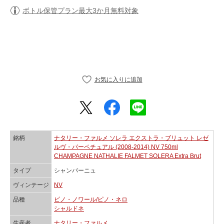
ボトル保管プラン最大3か月無料対象
銘柄
ナタリー・ファルメ ソレラ エクストラ・ブリュット レゼ
ルヴ・パーペチュアル (2008-2014) NV 750ml
CHAMPAGNE NATHALIE FALMET SOLERA Extra Brut
タイプ
シャンパーニュ
ヴィンテージ
NV
品種
ピノ・ノワール/ピノ・ネロ
シャルドネ
生産者
ナタリー・ファルメ