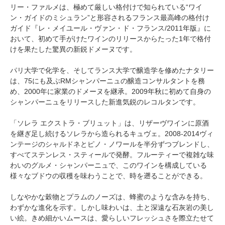
リー・ファルメは、極めて厳しい格付けで知られている“ワイ
ン・ガイドのミシュラン”と形容されるフランス最高峰の格付け
ガイド『レ・メイユール・ヴァン・ド・フランス/2011年版』に
おいて、初めて手がけたワインのリリースからたった1年で格付
けを果たした驚異の新鋭ドメーヌです。
パリ大学で化学を、そしてランス大学で醸造学を修めたナタリー
は、75にも及ぶRMシャンパーニュの醸造コンサルタントを務
め、2000年に家業のドメーヌを継承。2009年秋に初めて自身の
シャンパーニュをリリースした新進気鋭のレコルタンです。
「ソレラ エクストラ・ブリュット」は、リザーヴワインに原酒
を継ぎ足し続けるソレラから造られるキュヴェ。2008-2014ヴィ
ンテージのシャルドネとピノ・ノワールを半分ずつブレンドし、
すべてステンレス・スティールで発酵。フルーティーで複雑な味
わいのグルメ・シャンパーニュで、このワインを構成している
様々なブドウの収穫を味わうことで、時を遡ることができる。
しなやかな穀物とプラムのノーズは、蜂蜜のような含みを持ち、
わずかな進化を示す。しかし味わいは、土と深遠な石灰岩の美し
い絵。きめ細かいムースは、愛らしいフレッシュさを際立たせて