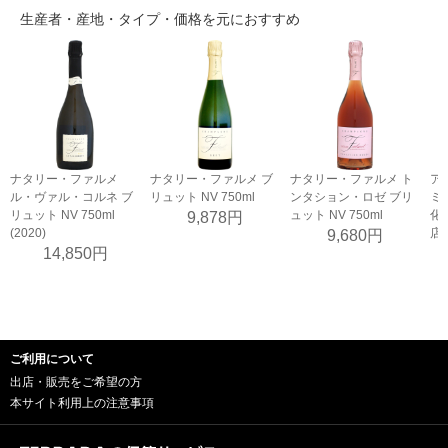
生産者・産地・タイプ・価格を元におすすめ
ナタリー・ファルメ
ナタリー・ファルメ ブ
ナタリー・ファルメ ト
ア
ル・ヴァル・コルネ ブ
リュット NV 750ml
ンタション・ロゼ ブリ
ミレ
リュット NV 750ml
ュット NV 750ml
化
9,878円
(2020)
店
9,680円
14,850円
ご利用について
出店・販売をご希望の方
本サイト利用上の注意事項