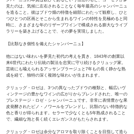
見たのは、気候に左右されることなく毎年最高のシャンパーニュ
を造ること。彼はブドウ畑の特徴を細部にわたって観察し、ひと
つひとつの区画とそこから生まれるワインの特性を見極めると同
時に、さまざまな年のリザーブワインで構成される膨大なライブ
ラリーを築き上げることで、その夢を実現しました。
【比類なき個性を備えたシャンパーニュ】
他にはない味わいを夢見た初代の考えを貫き、1843年の創業以
来6世代にわたり伝統の製法を忠実に守り続けるクリュッグ家。
芸術にも喩えられるアッサンブラージュと7年もの長く静かな熟
成を経て、独特の深く複雑な味わいが生まれます。
クリュッグ・ロゼは、3つの異なったブドウの種類と、幅広いヴ
ィンテージの豊かなワインの広がりからブレンドされた、唯一の
プレステージ・ロゼ・シャンパーニュです。非常に表情豊かな果
皮発酵されたピノ・ノワールをブレンドし、比類のない特徴的な
色と香りが得られます。セラーで少なくとも5年熟成されること
で、繊細な泡と長く続くエレガンスがもたらされます。
クリュッグ・ロゼは余分なアロマを取り除くことを目指して造ら