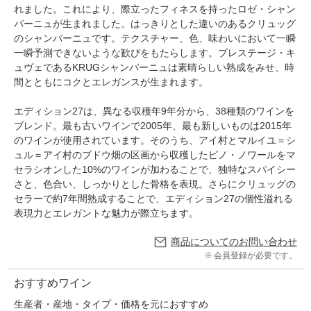
れました。これにより、際立ったフィネスを持ったロゼ・シャン
パーニュが生まれました。はっきりとした違いのあるクリュッグ
のシャンパーニュです。テクスチャー、色、味わいにおいて一瞬
一瞬予測できないような歓びをもたらします。プレステージ・キ
ュヴェであるKRUGシャンパーニュは素晴らしい熟成をみせ、時
間とともにコクとエレガンスが生まれます。
エディション27は、異なる収穫年9年分から、38種類のワインを
ブレンド。最も古いワインで2005年、最も新しいものは2015年
のワインが使用されています。そのうち、アイ村とマルイユ＝シ
ュル＝アイ村のブドウ畑の区画から収穫したピノ・ノワールをマ
セラシオンした10%のワインが加わることで、独特なスパイシー
さと、色合い、しっかりとした骨格を表現。さらにクリュッグの
セラーで約7年間熟成することで、エディション27の個性溢れる
表現力とエレガントな魅力が際立ちます。
商品についてのお問い合わせ
会員登録が必要です。
おすすめワイン
生産者・産地・タイプ・価格を元におすすめ