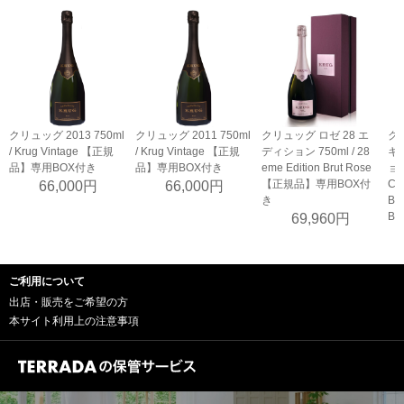
クリュッグ 2013 750ml
クリュッグ 2011 750ml
クリュッグ ロゼ 28 エ
ク
/ Krug Vintage 【正規
/ Krug Vintage 【正規
ディション 750ml / 28
キ
品】専用BOX付き
品】専用BOX付き
eme Edition Brut Rose
ョン
【正規品】専用BOX付
Cu
66,000円
66,000円
き
B
B
69,960円
ご利用について
出店・販売をご希望の方
本サイト利用上の注意事項