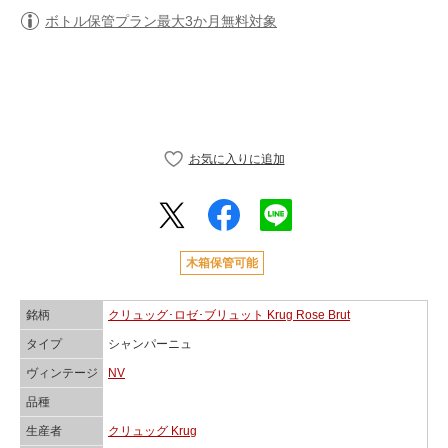
ボトル保管プラン最大3か月無料対象
木箱保管可能
銘柄
クリュッグ･ロゼ･ブリュット Krug Rose Brut
タイプ
シャンパーニュ
ヴィンテージ
NV
品種
生産者
クリュッグ Krug