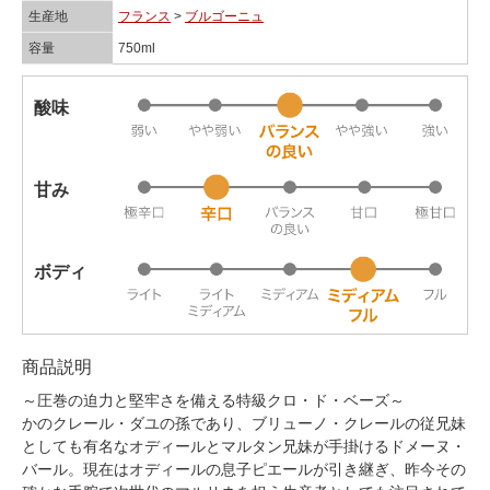
生産地
フランス
>
ブルゴーニュ
容量
750ml
酸味
甘み
ボディ
商品説明
～圧巻の迫力と堅牢さを備える特級クロ・ド・ベーズ～
かのクレール・ダユの孫であり、ブリューノ・クレールの従兄妹
としても有名なオディールとマルタン兄妹が手掛けるドメーヌ・
バール。現在はオディールの息子ピエールが引き継ぎ、昨今その