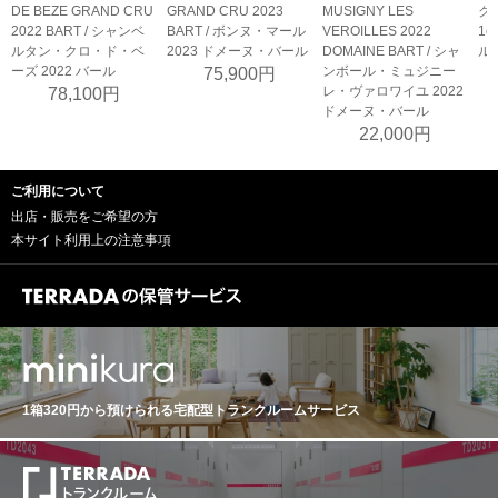
DE BEZE GRAND CRU
GRAND CRU 2023
MUSIGNY LES
ク
2022 BART / シャンベ
BART / ボンヌ・マール
VEROILLES 2022
1
ルタン・クロ・ド・ベ
2023 ドメーヌ・バール
DOMAINE BART / シャ
ル 
ーズ 2022 バール
ンボール・ミュジニー
75,900円
レ・ヴァロワイユ 2022
78,100円
ドメーヌ・バール
22,000円
ご利用について
出店・販売をご希望の方
本サイト利用上の注意事項
1箱320円から預けられる
宅配型トランクルームサービス