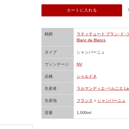
カートに入れる
銘柄
ラティテュード ブラン･ド･ブラ
Blanc de Blancs
タイプ
シャンパーニュ
ヴィンテージ
NV
品種
シャルドネ
生産者
ラルマンディエ･ベルニエ Larman
生産地
フランス
>
シャンパーニュ
容量
1,500ml