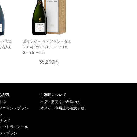
ン・ダネ
ボランジェ ラ・グラン・ダネ
 化粧箱入り
[2014] 750ml / Bollinger La
Grande Année
円
35,200円
ウ品種
ご利用について
ドネ
出店・販売をご希望の方
ィニヨン・ブラン
本サイト利用上の注意事項
ン
リング
ルツトラミネール
ン・ブラン