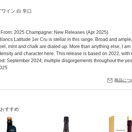
ワイン 白 辛口
5 From: 2025 Champagne: New Releases (Apr 2025)
ancs Latitude 1er Cru is stellar in this range. Broad and ample,
el, mint and chalk are dialed up. More than anything else, I am
ensity and character here. This release is based on 2022, with 
rged: September 2024; multiple disgorgements throughout the y
2025
商品につ
おすすめ