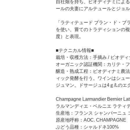
自社畑を持ち、ビオディナミによる
ールの夫妻にアルテュールとジョル
「ラティテュード ブラン・ド・ブ
を使い、嘗てのトラディションの複
度）と表現。
■テクニカル情報■
栽培・収穫方法：手摘み / ビオディ
オーガニック認証機関：カリテ・フ
醸造・熟成工程：ビオディナミ農法
ィック発酵を行う。ワインはシュー
ジュマン。ドサージュは4ｇ/Lの
Champagne Larmandier Bernier Lati
ラルマンディエ・ベルニエ ラティ
生産地：フランス シャンパーニュ 
原産地呼称：AOC. CHAMPAGNE
ぶどう品種：シャルドネ100%