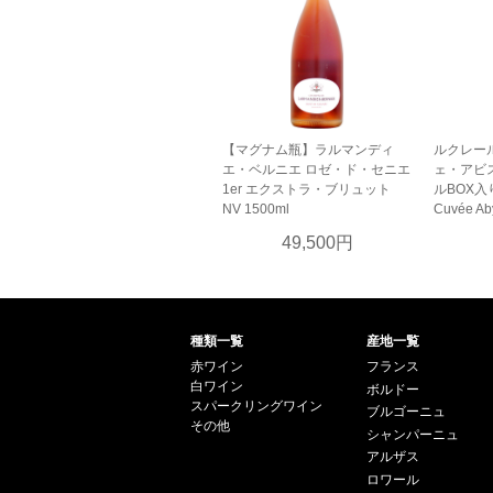
【マグナム瓶】ラルマンディ
ルクレー
エ・ベルニエ ロゼ・ド・セニエ
ェ・アビス
1er エクストラ・ブリュット
ルBOX入り [
NV 1500ml
Cuvée Ab
49,500円
種類一覧
産地一覧
赤ワイン
フランス
白ワイン
ボルドー
スパークリングワイン
ブルゴーニュ
その他
シャンパーニュ
アルザス
ロワール