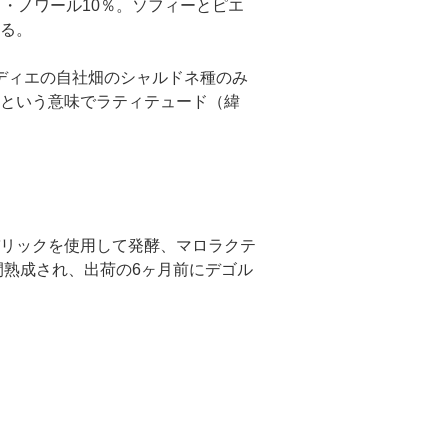
・ノワール10％。ソフィーとピエ
る。
ディエの自社畑のシャルドネ種のみ
という意味でラティテュード（緯
リックを使用して発酵、マロラクテ
間熟成され、出荷の6ヶ月前にデゴル