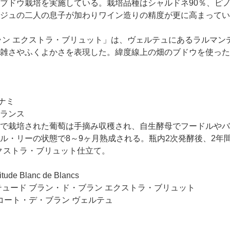
ブドウ栽培を実施している。栽培品種はシャルドネ90％、ピノ
ジュの二人の息子が加わりワイン造りの精度が更に高まってい
ラン エクストラ・ブリュット」は、ヴェルテュにあるラルマン
雑さやふくよかさを表現した。緯度線上の畑のブドウを使った
ナミ
ランス
で栽培された葡萄は手摘み収穫され、自生酵母でフードルやバ
ル・リーの状態で8～9ヶ月熟成される。瓶内2次発酵後、2年
エクストラ・ブリュット仕立て。
tude Blanc de Blancs
テュード ブラン・ド・ブラン エクストラ・ブリュット
コート・デ・ブラン ヴェルテュ