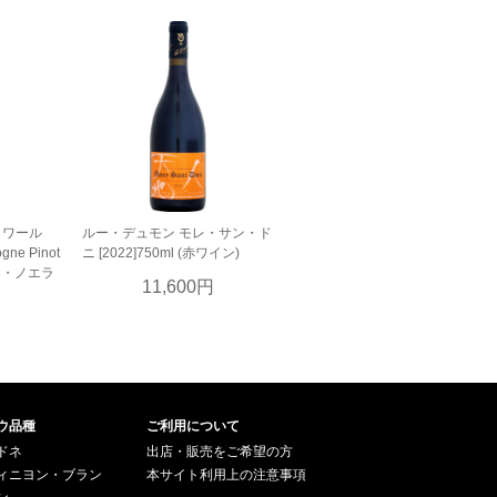
ノワール
ルー・デュモン モレ・サン・ド
ogne Pinot
ニ [2022]750ml (赤ワイン)
ロ・ノエラ
11,600円
円
ウ品種
ご利用について
ドネ
出店・販売をご希望の方
ィニヨン・ブラン
本サイト利用上の注意事項