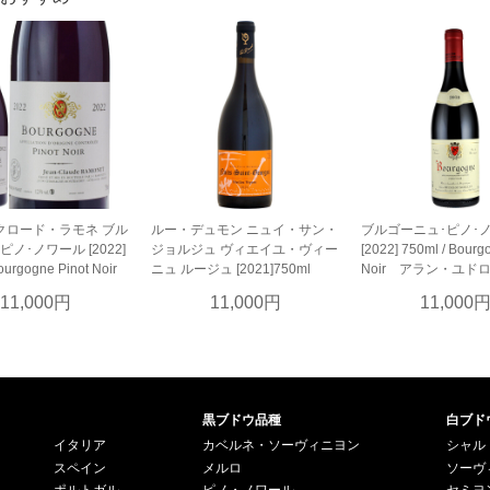
クロード・ラモネ ブル
ルー・デュモン ニュイ・サン・
ブルゴーニュ･ピノ･
ノ･ノワール [2022]
ジョルジュ ヴィエイユ・ヴィー
[2022] 750ml / Bourg
ourgogne Pinot Noir
ニュ ルージュ [2021]750ml
Noir アラン・ユド
11,000円
11,000円
11,000
黒ブドウ品種
白ブド
イタリア
カベルネ・ソーヴィニヨン
シャル
スペイン
メルロ
ソーヴ