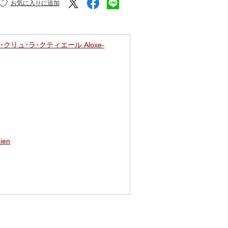
クリュ･ラ･クティエール Aloxe-
ien