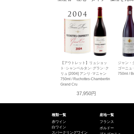
【アウトレット】リュショッ
ジャン・
ト･シャンベルタン･グラン･ク
ゴーニュ･ピ
リュ [2004] アンリ･マニャン
750ml / B
750ml / Ruchottes-Chambertin
Grand Cru
37,950円
種類一覧
産地一覧
赤ワイン
フランス
白ワイン
ボルドー
スパークリングワイン