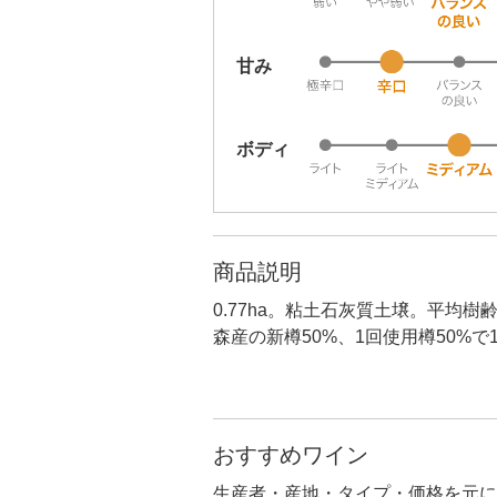
甘み
ボディ
商品説明
0.77ha。粘土石灰質土壌。平均
森産の新樽50%、1回使用樽50%で
おすすめワイン
生産者・産地・タイプ・価格を元に