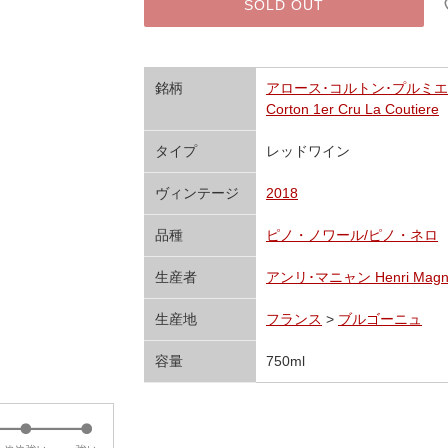
SOLD OUT
銘柄
アロース･コルトン･プルミエ･
Corton 1er Cru La Coutiere
タイプ
レッドワイン
ヴィンテージ
2018
品種
ピノ・ノワール/ピノ・ネロ
生産者
アンリ･マニャン Henri Magn
生産地
フランス
>
ブルゴーニュ
容量
750ml