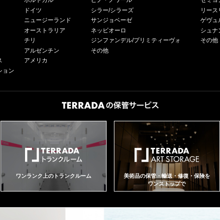
ポルトガル
ピノ・ノワール
セミヨ
ドイツ
シラー/シラーズ
リース
ニュージーランド
サンジョベーゼ
ゲヴュ
オーストラリア
ネッビオーロ
シュナ
チリ
ジンファンデル/プリミティーヴォ
その他
アルゼンチン
その他
ス
アメリカ
ション
ワンランク上のトランクルーム
美術品の保管・輸送・修復・保険を
ワンストップで