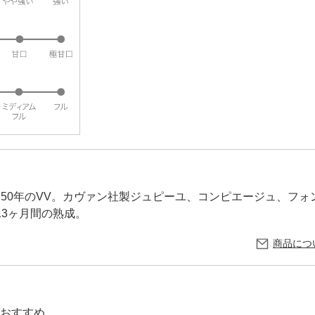
樹齢50年のVV。カヴァン社製ジュピーユ、コンピエージュ、フ
13ヶ月間の熟成。
商品につ
おすすめ