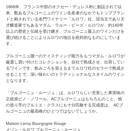
1868年、フランス中部のオクセー・デュレス村に創設されて以
来、数あるブルゴーニュのワイン生産者のなかでもトップブラン
ドと称されている名門ワイナリー「ルロワ」社。現当主であり天
才醸造家でもあるマダム・ラルー・ビーズ・ルロワが、約140年
以上の歴史と伝統を受け継ぎ、ブルゴーニュ最上のワインだけを
選び続けることによりルロワの地位を絶対的なものにしていま
す。
ブルゴーニュ随一のテイスティング能力をもつマダム・ルロワが
厳選し買い付けたコレクションを、自社で熟成させ、出荷してい
るワインです。飲みごろを迎えるまでルロワ社のセラーで熟成さ
せることで、深い味わいのトラディショナルなスタイルのワイン
となります。
「ブルゴーニュ・ルージュ」は、ルロワらしい充実した果実味の
正統派ピノ・ノワール。ACブルゴーニュはもちろんのこと、他
の造り手のプルミエ・クラスにも十分匹敵する完成度は、 ACブ
ルゴーニュの最高峰のひとつではないでしょうか。
Maison Leroy Bourgogne Rouge
メゾン・ルロワ ブルゴーニュ・ルージュ