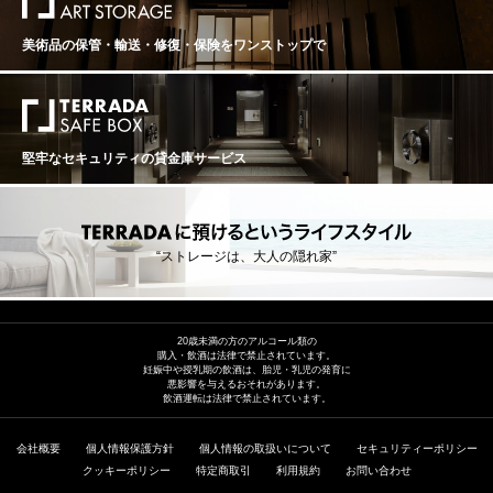
美術品の保管・輸送・修復・保険を
ワンストップで
堅牢なセキュリティの貸金庫サービス
“ストレージは、大人の隠れ家”
20歳未満の方のアルコール類の
購入・飲酒は法律で禁止されています。
妊娠中や授乳期の飲酒は、胎児・乳児の発育に
悪影響を与えるおそれがあります。
飲酒運転は法律で禁止されています。
会社概要
個人情報保護方針
個人情報の取扱いについて
セキュリティーポリシー
クッキーポリシー
特定商取引
利用規約
お問い合わせ