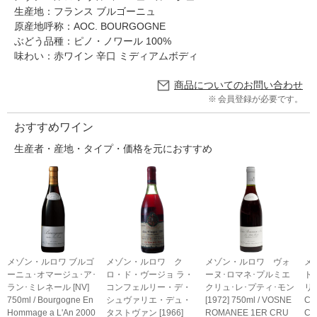
生産地：フランス ブルゴーニュ
原産地呼称：AOC. BOURGOGNE
ぶどう品種：ピノ・ノワール 100%
味わい：赤ワイン 辛口 ミディアムボディ
商品についてのお問い合わせ
会員登録が必要です。
おすすめワイン
生産者・産地・タイプ・価格を元におすすめ
メゾン・ルロワ ブルゴ
メゾン・ルロワ ク
メゾン・ルロワ ヴォ
メ
ーニュ･オマージュ･ア･
ロ・ド・ヴージョ ラ・
ーヌ･ロマネ･プルミエ
ド
ラン･ミレネール [NV]
コンフェルリー・デ・
クリュ･レ･プティ･モン
リュ
750ml / Bourgogne En
シュヴァリエ・デュ・
[1972] 750ml / VOSNE
Cl
Hommage a L'An 2000
タストヴァン [1966]
ROMANEE 1ER CRU
Cr