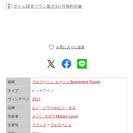
ボトル保管プラン最大3か月無料対象
銘柄
ブルゴーニュ･ルージュ Bourgogne Rouge
タイプ
レッドワイン
ヴィンテージ
2017
品種
ピノ・ノワール/ピノ・ネロ
生産者
メゾン･ルロワ Maison Leroy
生産地
フランス
>
ブルゴーニュ