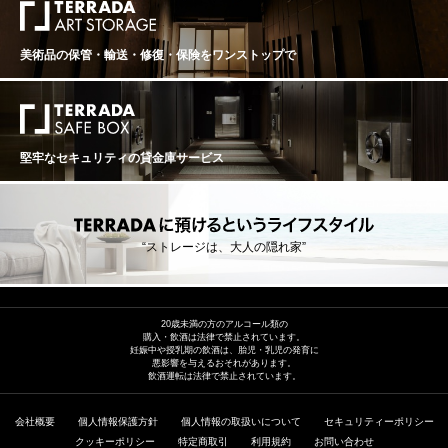
美術品の保管・輸送・修復・保険を
ワンストップで
堅牢なセキュリティの貸金庫サービス
“ストレージは、大人の隠れ家”
20歳未満の方のアルコール類の
購入・飲酒は法律で禁止されています。
妊娠中や授乳期の飲酒は、胎児・乳児の発育に
悪影響を与えるおそれがあります。
飲酒運転は法律で禁止されています。
会社概要
個人情報保護方針
個人情報の取扱いについて
セキュリティーポリシー
クッキーポリシー
特定商取引
利用規約
お問い合わせ