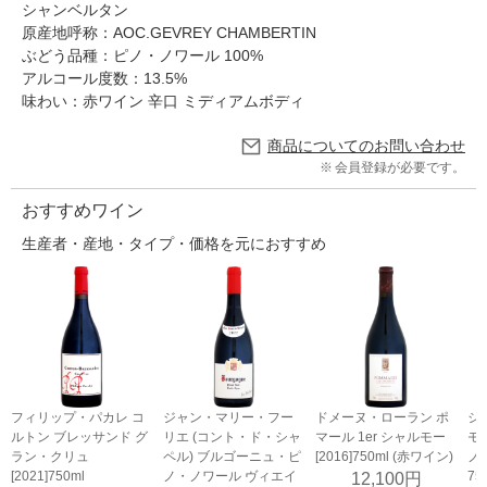
シャンベルタン
原産地呼称：AOC.GEVREY CHAMBERTIN
ぶどう品種：ピノ・ノワール 100%
アルコール度数：13.5%
味わい：赤ワイン 辛口 ミディアムボディ
商品についてのお問い合わせ
会員登録が必要です。
おすすめワイン
生産者・産地・タイプ・価格を元におすすめ
フィリップ・パカレ コ
ジャン・マリー・フー
ドメーヌ・ローラン ポ
ジ
ルトン ブレッサンド グ
リエ (コント・ド・シャ
マール 1er シャルモー
モ
ラン・クリュ
ペル) ブルゴーニュ・ピ
[2016]750ml (赤ワイン)
ノ･
[2021]750ml
ノ・ノワール ヴィエイ
75
12,100円