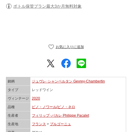
ボトル保管プラン最大3か月無料対象
銘柄
ジュヴレ･シャンベルタン Gevrey-Chambertin
タイプ
レッドワイン
ヴィンテージ
2020
品種
ピノ・ノワール/ピノ・ネロ
生産者
フィリップ･パカレ Philippe Pacalet
生産地
フランス
>
ブルゴーニュ