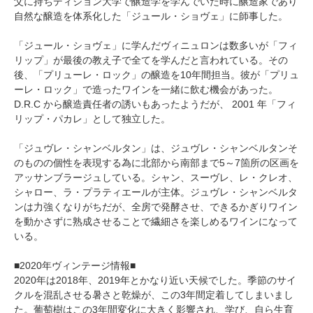
父に持ちディジョン大学で醸造学を学んでいた時に醸造家であり
自然な醸造を体系化した「ジュール・ショヴェ」に師事した。
「ジュール・ショヴェ」に学んだヴィニュロンは数多いが「フィ
リップ」が最後の教え子で全てを学んだと言われている。その
後、「プリューレ・ロック」の醸造を10年間担当。彼が「プリュ
ーレ・ロック」で造ったワインを一緒に飲む機会があった。
D.R.C から醸造責任者の誘いもあったようだが、 2001 年「フィ
リップ・パカレ」として独立した。
「ジュヴレ・シャンベルタン」は、ジュヴレ・シャンベルタンそ
のものの個性を表現する為に北部から南部まで5～7箇所の区画を
アッサンブラージュしている。シャン、スーヴレ、レ・クレオ、
シャロー、ラ・プラティエールが主体。ジュヴレ・シャンベルタ
ンは力強くなりがちだが、全房で発酵させ、できるかぎりワイン
を動かさずに熟成させることで繊細さを楽しめるワインになって
いる。
■2020年ヴィンテージ情報■
2020年は2018年、2019年とかなり近い天候でした。季節のサイ
クルを混乱させる暑さと乾燥が、この3年間定着してしまいまし
た。葡萄樹はこの3年間変化に大きく影響され、学び、自ら生育