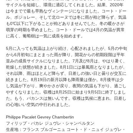
サイクルを短縮し、環境に適応してくれました。結果、2020年
は今までで最も早熟なヴィンテージになりました。コート・ドー
ル、ボジョレー、そして北ローヌでは冬に雨が殆ど降らず、気温
も0℃以下に下がることが殆どありませんでした。冬の暖かさが
萌芽の時期を早めました。コート・ドールでは4月の気温が異常
に高く、葡萄樹は一気に成長を始めます。
5月に入っても気温は上がり続け、心配されましたが、5月の中旬
から6月初旬にまとまった雨が降り、開花からの初期段階は平年
並みの成長サイクルになりました。7月及び8月は、やはり暑く、
乾燥した状態が続きました。8月1日には暴風雨となりましたが、
それ以降、雨はほとんど降らず、日差しの強い日と曇りが交互に
続きました。8月19日の新月以降も降雨量は僅か。8月後半は少
し気温が下がり、爽やかさが戻り、夜間の気温も下がり、過ごし
やすくなりました。収穫は8月25日に始まり9月5日に終了しまし
た。もう、バカンスは無いんです。収穫は気候に恵まれ、日差し
の心地いい空気の中行われました。
Philippe Pacalet Gevrey Chambertin
フィリップ・パカレ ジュヴレ・シャンベルタン
生産地：フランス ブルゴーニュ コート・ド・ニュイ ジュヴレ・