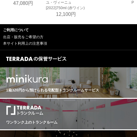
ユ・ヴィーニュ
Pin
47,080円
[2022]750ml (赤ワイン)
12,100円
ご利用について
出店・販売をご希望の方
本サイト利用上の注意事項
1箱320円から預けられる
宅配型トランクルームサービス
ワンランク上のトランクルーム