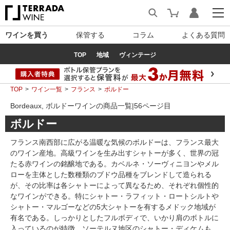
ワインを買う
保管する
コラム
よくある質問
TOP
地域
ヴィンテージ
TOP
ワイン一覧
フランス
ボルドー
Bordeaux, ボルドーワインの商品一覧|56ページ目
ボルドー
フランス南西部に広がる温暖な気候のボルドーは、フランス最大
のワイン産地。高級ワインを生み出すシャトーが多く、世界の冠
たる赤ワインの銘醸地である。カベルネ・ソーヴィニヨンやメル
ローを主体とした数種類のブドウ品種をブレンドして造られる
が、その比率は各シャトーによって異なるため、それぞれ個性的
なワインができる。特にシャトー・ラフィット・ロートシルトや
シャトー・マルゴーなどの5大シャトーを有するメドック地域が
有名である。しっかりとしたフルボディで、いかり肩のボトルに
入っているのが特徴。ソーテルヌ地区のシャトー・ディケムも、