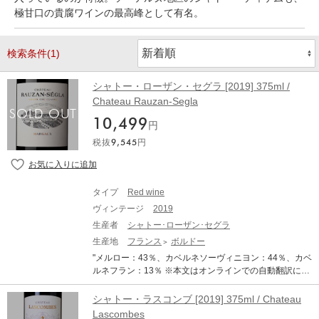
極甘口の貴腐ワインの最高峰として有名。
検索条件(1)
シャトー・ローザン・セグラ [2019] 375ml /
Chateau Rauzan-Segla
10,499
円
税抜
9,545
円
タイプ
Red wine
ヴィンテージ
2019
生産者
シャトー･ローザン･セグラ
生産地
フランス
ボルドー
"メルロー：43％、カベルネソーヴィニヨン：44％、カベ
ルネフラン：13％ ※本文はオンラインでの自動翻訳にな
ります。"
シャトー・ラスコンブ [2019] 375ml / Chateau
Lascombes