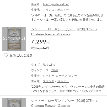
生産者
Alter Ego de Palmer
生産地
フランス
ボルドー
"メルローは、力、活気、肉に満ちたワインを生み出しま
すカベルネは、一定の涼しさと予備力を発達させ、まれ
な区別のワインを生産します 2019年を例外的なヴィンテ
ージの希少なサークルに置いたのは、この珍しい結婚で
シャトー・ローザン・ガシー [2020] 375ml /
すメルロー51％、カベルネソーヴィニヨン40％、プチヴ
Chateau Rauzan-Gassies
ェルドー9％ ※本文はオンラインでの自動翻訳になりま
7,299
す。"
円
税抜
6,636
円
タイプ
Red wine
ヴィンテージ
2020
生産者
シャトー･ローザン･ガシー
生産地
フランス
ボルドー
"2009年のヴィンテージから、ヴィンテージの中世の物語
へのうなずきとして、城の2番目のワインはバプテスマを
受けた「ガシー」です 名前では、「ガッシーの高貴な
家」がマルゴーのシグネリーに依存していた時代から、
シャトー・ローザン・ガシー [2019] 375ml /
起源が14世紀にさかのぼるこの大きなテロワールに敬意
Chateau Rauzan-Gassies