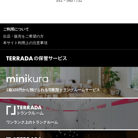
551 ~ 560 / 732
名をつけました。現在は大手ネゴシアンでもあるバラン
ドグループが所有し、畑の拡張、樽貯蔵庫を建設するな
どその歴史を引き継いでいます。- Cabernet Sauvignon :
50% - Merlot : 45% - Petit Verdot : 5% ※本文はオンライ
ンでの自動翻訳になります。"
ご利用について
出店・販売をご希望の方
本サイト利用上の注意事項
1箱320円から預けられる
宅配型トランクルームサービス
ワンランク上のトランクルーム