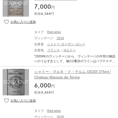
を表します 最初の大使と彼の価値観を運ぶガシーは、将
7,000
来のためのブドウ栽培の正しい反映ですそれは、素晴ら
円
しいワインを生産するために老化することを意図した若
税抜
6,364
円
い陰謀から来ています古いものよりも活発で燃えるよう
なこれらの若いプロットは、純粋で正確な香りに果物の
品質を生み出します 最新のプランテーションとビンテー
ジ効果に従って開発されたため、その集会は進化しなけ
タイプ
Red wine
ればならないかもしれませんそれは、この少年の果物を
ヴィンテージ
2019
昇華させることができるタンニックベースのそれぞれを
検出する方法を知るチェーンマスターのすべての芸術で
生産者
シャトー･ローザン･ガシー
す 輝かしい長老と同じケアで高く動物化されたガッシー
生産地
フランス
ボルドー
は、繊細でおいしい果物のすべての味を表現しています
"2009年のヴィンテージから、ヴィンテージの中世の物語
マーガル人は本質的に、そのビロードのようなタンニン
へのうなずきとして、城の2番目のワインはバプテスマを
はその高貴な起源に署名します ※本文はオンラインでの
受けた「ガシー」です 名前では、「ガッシーの高貴な
自動翻訳になります。"
家」がマルゴーのシグネリーに依存していた時代から、
シャトー・マルキ・ド・テルム [2020] 375ml /
起源が14世紀にさかのぼるこの大きなテロワールに敬意
Chateau Marquis de Terme
を表します 最初の大使と彼の価値観を運ぶガシーは、将
6,000
来のためのブドウ栽培の正しい反映ですそれは、素晴ら
円
しいワインを生産するために老化することを意図した若
税抜
5,455
円
い陰謀から来ています古いものよりも活発で燃えるよう
なこれらの若いプロットは、純粋で正確な香りに果物の
品質を生み出します 最新のプランテーションとビンテー
ジ効果に従って開発されたため、その集会は進化しなけ
タイプ
Red wine
ればならないかもしれませんそれは、この少年の果物を
ヴィンテージ
2020