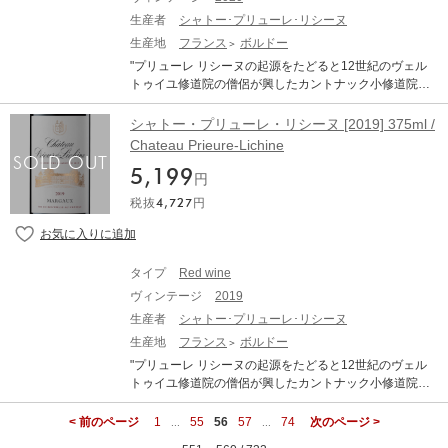
生産者
シャトー･プリューレ･リシーヌ
生産地
フランス
ボルドー
"プリューレ リシーヌの起源をたどると12世紀のヴェル
トゥイユ修道院の僧侶が興したカントナック小修道院に
行きつきます。当時から評判の高いワインを生産してい
ました。1951年に「ワインの法王」の異名を持つアレク
シャトー・プリューレ・リシーヌ [2019] 375ml /
シス リシーヌがこの地を買い取り、その2年後に自身の
Chateau Prieure-Lichine
名をつけました。現在は大手ネゴシアンでもあるバラン
5,199
ドグループが所有し、畑の拡張、樽貯蔵庫を建設するな
円
どその歴史を引き継いでいます。- Cabernet Sauvignon :
税抜
4,727
円
50% - Merlot : 45% - Petit Verdot : 5% ※本文はオンライ
ンでの自動翻訳になります。"
タイプ
Red wine
ヴィンテージ
2019
生産者
シャトー･プリューレ･リシーヌ
生産地
フランス
ボルドー
"プリューレ リシーヌの起源をたどると12世紀のヴェル
トゥイユ修道院の僧侶が興したカントナック小修道院に
行きつきます。当時から評判の高いワインを生産してい
ました。1951年に「ワインの法王」の異名を持つアレク
< 前のページ
1
55
56
57
74
次のページ >
...
...
シス リシーヌがこの地を買い取り、その2年後に自身の