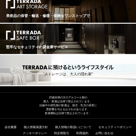
美術品の保管・輸送・修復・保険を
ワンストップで
堅牢なセキュリティの貸金庫サービス
“ストレージは、大人の隠れ家”
20歳未満の方のアルコール類の
購入・飲酒は法律で禁止されています。
妊娠中や授乳期の飲酒は、胎児・乳児の発育に
悪影響を与えるおそれがあります。
飲酒運転は法律で禁止されています。
会社概要
個人情報保護方針
個人情報の取扱いについて
セキュリティーポリシー
クッキーポリシー
特定商取引
利用規約
お問い合わせ