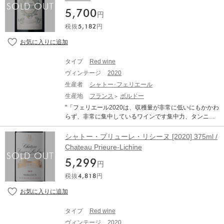
ワインに非常に絹のような繊細な側面を与えます ※本文
5,700
はオンラインでの自動翻訳になります。"
円
税抜
5,182
円
タイプ
Red wine
ヴィンテージ
2020
生産者
シャトー･フェリエール
生産地
フランス
ボルドー
"「フェリエール2020は、収穫量が非常に低いにもかかわ
らず、非常に集中しているワインです集中力、タンニッ
ク構造、そして古典的なスタイルで注目に値するビンテ
ージ」 Claire Villars-Lurton、所有者68％Cabernet Sauvi
シャトー・プリューレ・リシーヌ [2020] 375ml /
gnon、27％Merlot、3％Petit Verdot、2％Cabernet Fran
Chateau Prieure-Lichine
c ※本文はオンラインでの自動翻訳になります。"
5,299
円
税抜
4,818
円
タイプ
Red wine
ヴィンテージ
2020