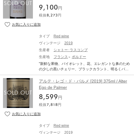
9,100
円
税抜
8,273
円
タイプ
Red wine
ヴィンテージ
2019
生産者
シャトー･ラスコンブ
生産地
フランス
ボルドー
"新鮮な果物、バイオレット、花、エレガントな鼻のため
の少しの黒いチェリー、ブラックカラント、明るくバラ
ンスのとれたフィニッシュは長く、持続的で、ビロード
のような、表現力豊かで新鮮です50％カベルネソーヴィ
アルテ・レゴ・ド・パルメ [2019] 375ml / Alter
ニヨン 45％メルロー 5％プチヴェルド ※本文はオンライ
Ego de Palmer
ンでの自動翻訳になります。"
8,599
円
税抜
7,818
円
タイプ
Red wine
ヴィンテージ
2019