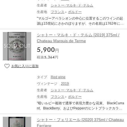
昇華させることができるタンニックベースのそれぞれを
検出する方法を知るチェーンマスターのすべての芸術で
生産者
シャトー･マルキ･ド･テルム
す 輝かしい長老と同じケアで高く動物化されたガッシー
生産地
フランス
ボルドー
は、繊細でおいしい果物のすべての味を表現しています
"マルゴーアペラシオンの中心に位置するこのワインの起
マーガル人は本質的に、そのビロードのようなタンニン
源は15世紀にさかのぼりますが、その名前は1762年に、
はその高貴な起源に署名します ※本文はオンラインでの
フランソワデペギリハン、マーキスデルテルムによって
自動翻訳になります。"
与えられますセネクラウゼ家は1935年から財産を所有し
シャトー・マルキ・ド・テルム [2019] 375ml /
ています中央高原に位置し、40ヘクタールの典型的なマ
Chateau Marquis de Terme
ルゴーの砂利には、カベルネソーヴィニヨン、メルロ
5,900
ー、プチヴェルドーの高貴なブドウの品種が植えられて
円
います ※本文はオンラインでの自動翻訳になります。"
税抜
5,364
円
タイプ
Red wine
ヴィンテージ
2019
生産者
シャトー･マルキ･ド･テルム
生産地
フランス
ボルドー
"暗いルビー複雑で濃厚で表現力豊かな花束、 BlackCurra
nt、BlackBerry、およびPepperのヒントブラックカラン
ト、ココア、スパイスを追加するためのクローブのヒン
トを伴うおいしいクリーミーな攻撃タンニンは密度が高
シャトー・フェリエール [2020] 375ml / Chateau
く、強力で包み込まれていますこの幸せなバランスは、
Ferriere