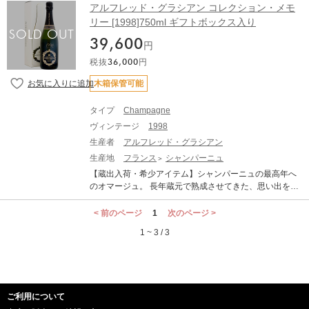
の特別な製法」、「スタイル」、「最高のぶどう」、こ
アルフレッド・グラシアン コレクション・メモ
した。 そして2018年、二コラ氏はギド・アシェット誌に
れらがすべて共鳴し、希少な0.1%のオートクチュール・
リー [1998]750ml ギフトボックス入り
おいて、最優秀シャンパーニュ・メーカーに選出される
シャンパーニュ「アルフレッド・グラシアン」を生み出
快挙を成し得ました。アルフレッド・グラシアンの技術
39,600
します。 1864年、アルフレッド・グラシアン氏は23歳
円
と伝統は、ジェジェ家により1905年から今日に至るまで
の時にエペルネにこのメゾンを設立しました。同年、こ
100年以上、厳格に、かつ正確に伝えられています。
税抜
36,000
円
の偉大なる企業家は、ロワール地方のソーミュールにも
「ブリュット ミレジメ リミテッド・エディション」は、
スパークリング・ワインの醸造所を設立しました。10年
木箱保管可能
創業160周年を記念して造られた限定キュヴェです。こ
後、アルフレッド・グラシアン氏は、アルベール・ジャ
の限定キュヴェは、2008年に生産されたなかでも最も優
ン・メイエ氏という新しいビジネス・パートナーを見出
れたシャンパーニュの一つです。特別に1600本のシリア
タイプ
Champagne
し、“グラシアン・エ・メイエ”に社名を変更しました。そ
ル番号付きボトルが用意され、ワインの濃縮感、緊張
ヴィンテージ
1998
の後、アルベール・ジャン・メイエ氏の子孫たちは、創
感、そして塩味の美しさが際立つ逸品です。 外観は、深
業者であるアルフレッド・グラシアン氏のワイン造りに
生産者
アルフレッド・グラシアン
みのあるゴールドにグリーンのニュアンスを帯びた色
対する哲学を引き継ぎ、この2つの地域の醸造所を発展さ
生産地
フランス
シャンパーニュ
調。非常に細かく、ゆっくりと立ち上る泡が、まるで瞬
せました。 「コレクションメモリー」は、セラーの中心
きするかのようにグラスのなかで輝きます。香りは、非
【蔵出入荷・希少アイテム】シャンパーニュの最高年へ
にある重要な場所で20年以上もの長い間、愛情を込めて
常に繊細で、熟した果実や砂糖漬けのレモン、そして微
のオマージュ。 長年蔵元で熟成させてきた、思い出を馳
大切に保管されている貴重なヴィンテージ・シャンパー
かに生姜の香りが漂います。その上に、ブリオッシュの
せるヴィンテージ、コレクション! 「伝統」、「昔ながら
ニュです。 優良ヴィンテージ×樽の醸造という伝統的な
ニュアンスが加わり、さらにパイナップルやヨードの香
の特別な製法」、「スタイル」、「最高のぶどう」、こ
< 前のページ
1
次のページ >
製法のグラシアンのこのコレクションは、シャンパーニ
りが重なります。このように香りは大きな個性を放ち、
れらがすべて共鳴し、希少な0.1%のオートクチュール・
ュの歴史をも感じるキュヴェで、スケールの深さ、フィ
1 ~ 3 / 3
非常にエレガントな印象です。 味わいは、口当たりは生
シャンパーニュ「アルフレッド・グラシアン」を生み出
ネスは、1905年以来4世代にわたって父から息子へのセ
き生きとし、骨格を与える酸が見事な垂直性をもたらし
します。 1864年、アルフレッド・グラシアン氏は23歳
ラーマスターであるジェジェ家から受け継がれた歴史の
ています。オークや焼きパイナップルの風味が、ワイン
の時にエペルネにこのメゾンを設立しました。同年、こ
賜物です。 醸造樽発酵、旧樽熟成ノン・マロラクティッ
にふくよかな深みを与えています。気泡はきめ細かく、
の偉大なる企業家は、ロワール地方のソーミュールにも
ク。 ■セラーマスター、ニコラジェジェからのコメント■
口当たりを滑らかにし、全体の調和を保っています。ド
スパークリング・ワインの醸造所を設立しました。10年
1997年：「メインのシャルドネは、このヴィンテージの
サージュはワインをしっかりと支え、よく馴染んでいま
ご利用について
後、アルフレッド・グラシアン氏は、アルベール・ジャ
エレガンスとフィネス、熟成の可能性」 ALFRED GRATI
す。熟したアプリコットのニュアンスも感じられ、活力