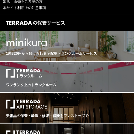
ン・メイエ氏という新しいビジネス・パートナーを見出
出店・販売をご希望の方
EN COLLECTION MEMORY アルフレッド・グラシアン
と心地の良さの絶妙なバランスが見事に表現されていま
し、“グラシアン・エ・メイエ”に社名を変更しました。そ
本サイト利用上の注意事項
コレクション・メモリー 生産地：フランス シャンパーニ
す。フィニッシュは鋭く、非常に長く続き、チョークを
の後、アルベール・ジャン・メイエ氏の子孫たちは、創
ュ 原産地呼称：AOC. CHAMPAGNE ぶどう品種：シャル
思わせる余韻が酸味と塩味のタッチで締めくくられま
業者であるアルフレッド・グラシアン氏のワイン造りに
ドネ 66%、ピノ・ノワール 24%、ピノムニエ 10% 味わ
す。 食事の際には、アーモンドとシャンパーニュをきか
対する哲学を引き継ぎ、この2つの地域の醸造所を発展さ
い：シャンパン スパークリングワイン 白 辛口 【古酒に
せた牡蠣の温製、生姜と柑橘で味付けしたホタテ、有塩
せました。 「コレクションメモリー」は、セラーの中心
ついて、当店からのお願い】 オールドヴィンテージのワ
バターでグリルした手長エビ、またはバーベキューした
にある重要な場所で20年以上もの長い間、愛情を込めて
インは必ず休息させることが必要です。休ませずに抜栓
ロブスターとの相性がいいでしょう。 ■テクニカル情報■
大切に保管されている貴重なヴィンテージ・シャンパー
してしまうと本来の味わいは全く表れてきません。商品
ドサージュ：8 g/L 瓶内澱熟成：15年 Alfred Gratien Brut
ニュです。 優良ヴィンテージ×樽の醸造という伝統的な
到着後、最低でも2週間は休ませてください。 ●古酒特有
Millesime Limited Edition アルフレッド・グラシアン ブ
製法のグラシアンのこのコレクションは、シャンパーニ
のボトル傷や汚れがございます。 ●熟成による色調の変
リュット ミレジメ リミテッド・エディション 生産地：
1箱320円から預けられる
宅配型トランクルームサービス
ュの歴史をも感じるキュヴェで、スケールの深さ、フィ
化（白ワインは黄金色に、赤ワインはレンガ色に）や、
フランス シャンパーニュ 原産地呼称：AOC. CHAMPAG
ネスは、1905年以来4世代にわたって父から息子へのセ
香り、味わいが複雑に変化している可能性があります。
NE ぶどう品種：シャルドネ 56%、ピノ・ノワール 2
ラーマスターであるジェジェ家から受け継がれた歴史の
これらは古酒の特徴です。 熟成されたワイン(古酒)です
3%、ムニエ 21% アルコール度数：12.5% 味わい：シャ
賜物です。 醸造樽発酵、旧樽熟成ノン・マロラクティッ
のでボトルバリエーション等ございます。それをご理解
ンパン スパークリングワイン 白 辛口
ク。 ■セラーマスター、ニコラジェジェからのコメント■
頂いた上でのご購入をお願い致します。
1998年：「リッチかつ優良年。この最高年は必然的にヴ
ワンランク上のトランクルーム
ィンテージのものになります」 ALFRED GRATIEN COL
LECTION MEMORY アルフレッド・グラシアン コレクシ
ョン・メモリー 生産地：フランス シャンパーニュ 原産
地呼称：AOC. CHAMPAGNE ぶどう品種：：シャルドネ
60%、ピノ・ノワール 20%、ピノ・ムニエ 20% 味わ
い：シャンパン スパークリングワイン 白 辛口 【古酒に
美術品の保管・輸送・修復・保険を
ワンストップで
ついて、当店からのお願い】 オールドヴィンテージのワ
インは必ず休息させることが必要です。休ませずに抜栓
してしまうと本来の味わいは全く表れてきません。商品