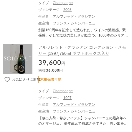
タイプ
Champagne
ヴィンテージ
2008
生産者
アルフレッド・グラシアン
生産地
フランス
シャンパーニュ
創業160周年を記念して造られた、ワインの濃縮感、緊
張感、そして塩味の美しさが際立つ、1600本のシリアル
番号付き限定キュヴェ! 1864年、アルフレッド・グラシ
アン氏は23歳の時にエペルネにこのメゾンを設立しまし
アルフレッド・グラシアン コレクション・メモ
た。同年、この偉大なる企業家は、ロワール地方のソー
リー [1997]750ml ギフトボックス入り
ミュールにもスパークリング・ワインの醸造所を設立し
39,600
ました。10年後、アルフレッド・グラシアン氏は、アル
円
ベール・ジャン・メイエ氏という新しいビジネス・パー
税抜
36,000
円
トナーを見出し、“グラシアン・エ・メイエ”に社名を変更
しました。その後、アルベール・ジャン・メイエ氏の子
木箱保管可能
孫たちは、創業者であるアルフレッド・グラシアン氏の
ワイン造りに対する哲学を引き継ぎ、この2つの地域の醸
タイプ
Champagne
造所を発展させました。 アルフレッド・グラシアンのセ
ヴィンテージ
1997
ラー・マスターは、1905年以来ジェジェ家が行っていま
す。1905年にガストン・ジェジェ氏が就任した後、1950
生産者
アルフレッド・グラシアン
年に息子のシャルル氏に受け継がれ、1966年、その息子
生産地
フランス
シャンパーニュ
のジャン・ピエール氏が3代目に就任し、2007年に退任
【蔵出入荷・希少アイテム】シャンパーニュの最高年へ
するまでその職務を遂行しました。4代目となるニコラ氏
のオマージュ。 長年蔵元で熟成させてきた、思い出を馳
は、1990年に父であるジャン・ピエール氏の下で、ワイ
せるヴィンテージ、コレクション! 「伝統」、「昔ながら
ン造りを開始し、2007年にセラー・マスターに就任しま