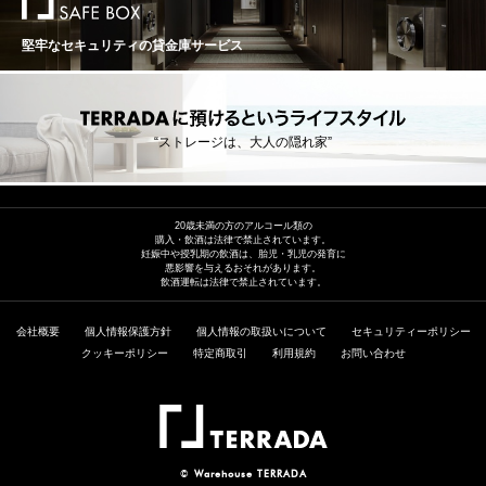
到着後、最低でも2週間は休ませてください。 ●古酒特有
のボトル傷や汚れがございます。 ●熟成による色調の変
化（白ワインは黄金色に、赤ワインはレンガ色に）や、
堅牢なセキュリティの貸金庫サービス
香り、味わいが複雑に変化している可能性があります。
これらは古酒の特徴です。 熟成されたワイン(古酒)です
のでボトルバリエーション等ございます。それをご理解
頂いた上でのご購入をお願い致します。
“ストレージは、大人の隠れ家”
20歳未満の方のアルコール類の
購入・飲酒は法律で禁止されています。
妊娠中や授乳期の飲酒は、胎児・乳児の発育に
悪影響を与えるおそれがあります。
飲酒運転は法律で禁止されています。
会社概要
個人情報保護方針
個人情報の取扱いについて
セキュリティーポリシー
クッキーポリシー
特定商取引
利用規約
お問い合わせ
©
Warehouse TERRADA