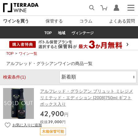
ワインを買う
保管する
コラム
よくある質問
TOP
地域
ヴィンテージ
TOP
ワイン一覧
アルフレッド・グラシアンワインの商品一覧
検索条件(1)
アルフレッド・グラシアン ブリュット ミレジメ
リミテッド・エディション [2008]750ml ギフト
ボックス入り
42,900
円
税抜
39,000
円
木箱保管可能