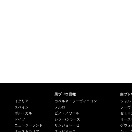
黒ブドウ品種
白ブド
イタリア
カベルネ・ソーヴィニヨン
シャル
スペイン
メルロ
ソーヴ
ポルトガル
ピノ・ノワール
セミヨ
ドイツ
シラー/シラーズ
リース
ニュージーランド
サンジョベーゼ
ゲヴュ
オーストラリア
ネッビオーロ
シュナ