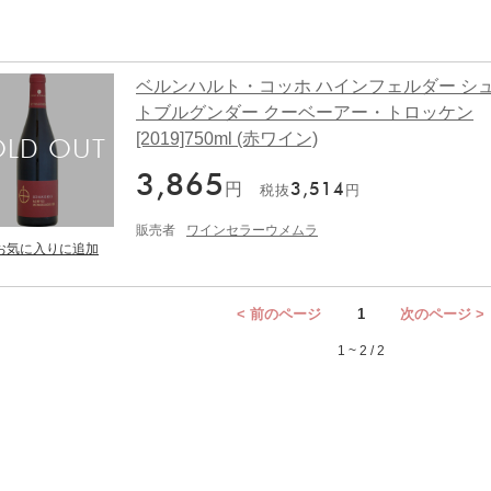
ベルンハルト・コッホ ハインフェルダー シ
トブルグンダー クーベーアー・トロッケン
[2019]750ml (赤ワイン)
3,865
円
3,514
税抜
円
販売者
ワインセラーウメムラ
< 前のページ
1
次のページ >
1 ~ 2 / 2