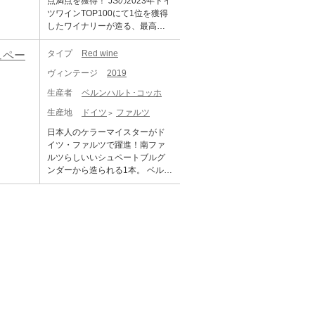
点満点を獲得！ JSの2023年ドイ
ツワインTOP100にて1位を獲得
したワイナリーが造る、最高峰
のリースリング！ 1597年に創業
したドイツ最大級の家族経営の
タイプ
Red wine
ュペー
ワイナリーです。1990年に両親
ヴィンテージ
2019
からエステートを引き継いだベ
ッティーナ・ビュルクリン・フ
生産者
ベルンハルト･コッホ
ォン・グラーゼは、自然と調和
生産地
ドイツ
ファルツ
した最高品質のリースリングを
生産することを目標にワイン造
日本人のケラーマイスターがド
りに取り組み、2005年に畑全体
イツ・ファルツで躍進！南ファ
をビオディナミ農法に転換しま
ルツらしいいシュペートブルグ
した。DRCなどの有名生産者も
ンダーから造られる1本。 ベルン
所属するフランスのビオディナ
ハルト・コッホは、ファルツの
ミ農法を実践する生産者グルー
ハインフェルト村のワイナリー
プ「BIODYVIN」に、ドイツ初で
です。全体で50haの畑を所有
あり、唯一加盟しています。 畑
し、様々な葡萄品種から素晴ら
は土壌や気候を研究し、ブルゴ
しいワインを生産し続けていま
ーニュのコートドールと地理的
す。個人生産者には珍しく、ゼ
に類似していることから、ブル
クトも自社で生産、瓶詰を行な
ゴーニュと同じように品質分け
っており、その品質の高さには
を行っており、G.C.ワインはグ
驚かされます。リースリングや
ラン・クリュクラスの品質、P.C.
シルヴァーナーといったドイツ
ワインはプルミエ・クリュクラ
らしい品種の他、ブルゴーニュ