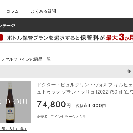
コラム
よくある質問
ンテージ
lz, ファルツワインの商品一覧
並
ドクター・ビュルクリン・ヴォルフ キルヒ
ュトゥック グラン・クリュ [2022]750ml (白
74,800
円
68,000
税抜
円
販売者
ワインセラーウメムラ