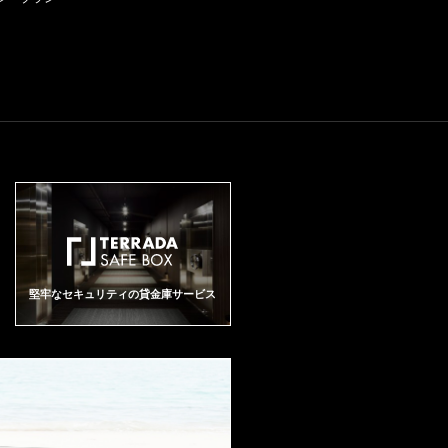
7pts Drinking Window 2028 - 20
Z ぶどう品種：ピノ・ノワール 1
50 From: 2022 Rheingau, Pfalz a
00% 味わい：赤ワイン 辛口 フル
nd Mittelrhein: Before, During an
ボディ
d After the Rain (Dec 2023) The
2022 Riesling Forster Kirchenstu
ck G.C. always is a bundle of po
wer. Reduction still clouds the no
se. The palate is strait-laced, a st
reak, a vision of bundled citrus th
at unites ripe lemon and Meyer l
emon zest. This is precise, conce
ntrated, bullet-like in its relentles
s directness, citrus-scented, imp
actful and still tightly coiled. The f
inish allows the yeasty texture to
settle and the herbal tisane to shi
堅牢なセキュリティの貸金庫サービス
mmer. Lovely, bright, vivid and m
onumental. (Bone-dry)