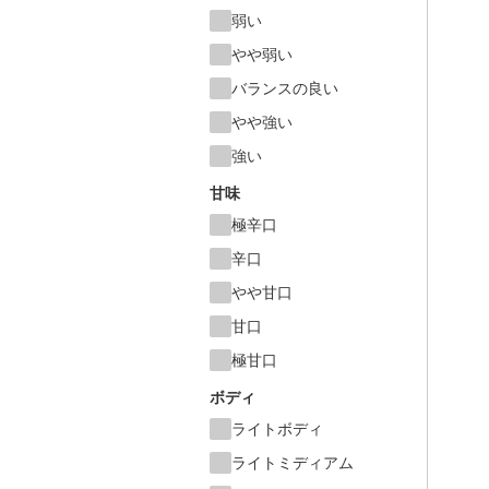
弱い
やや弱い
バランスの良い
やや強い
強い
甘味
極辛口
辛口
やや甘口
甘口
極甘口
ボディ
ライトボディ
ライトミディアム