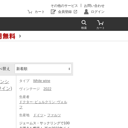
その他のサービス
お問い合わせ
カート
会員登録
ログイン
べ替え
タイプ
White wine
ェンシ
ワイン)
ヴィンテージ
2022
生産者
ドクター･ビュルクリン･ヴォル
フ
生産地
ドイツ
ファルツ
ジェームス・サックリングで100