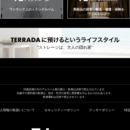
ワンランク上のトランクルーム
美術品の保管・輸送・修復・保険を
ワンストップで
“ストレージは、大人の隠れ家”
20歳未満の方のアルコール類の
購入・飲酒は法律で禁止されています。
妊娠中や授乳期の飲酒は、胎児・乳児の発育に
悪影響を与えるおそれがあります。
飲酒運転は法律で禁止されています。
人情報の取扱いについて
セキュリティーポリシー
クッキーポリシー
特