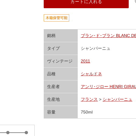
カートに入れる
木箱保管可能
銘柄
ブラン･ド･ブラン BLANC DE
タイプ
シャンパーニュ
ヴィンテージ
2011
品種
シャルドネ
生産者
アンリ･ジロー HENRI GIRA
生産地
フランス
>
シャンパーニュ
容量
750ml