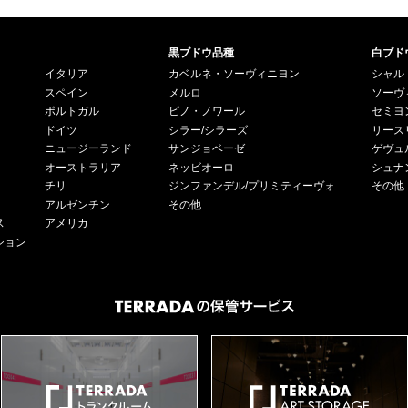
黒ブドウ品種
白ブド
イタリア
カベルネ・ソーヴィニヨン
シャル
スペイン
メルロ
ソーヴ
ポルトガル
ピノ・ノワール
セミヨ
ドイツ
シラー/シラーズ
リース
ニュージーランド
サンジョベーゼ
ゲヴュ
オーストラリア
ネッビオーロ
シュナ
チリ
ジンファンデル/プリミティーヴォ
その他
アルゼンチン
その他
ス
アメリカ
ション