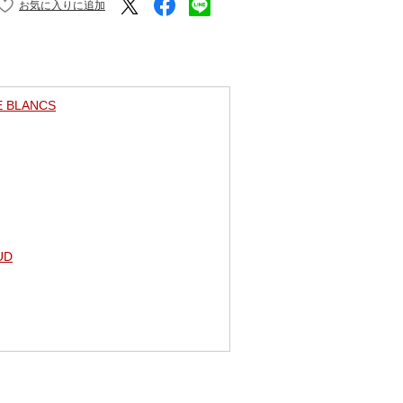
 BLANCS
UD