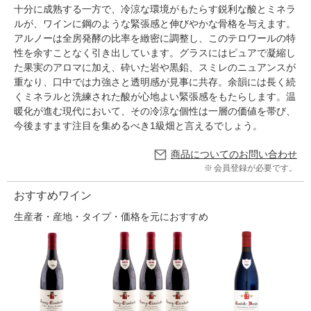
十分に成熟する一方で、冷涼な環境がもたらす鋭利な酸とミネラ
ルが、ワインに鋼のような緊張感と伸びやかな骨格を与えます。
アルノーは全房発酵の比率を緻密に調整し、このテロワールの特
性を余すことなく引き出しています。グラスにはピュアで凝縮し
た果実のアロマに加え、砕いた岩や黒鉛、スミレのニュアンスが
重なり、口中では力強さと透明感が見事に共存。余韻には長く続
くミネラルと洗練された酸が心地よい緊張感をもたらします。温
暖化が進む現代において、その冷涼な個性は一層の価値を帯び、
今後ますます注目を集めるべき1級畑と言えるでしょう。
商品についてのお問い合わせ
会員登録が必要です。
おすすめワイン
生産者・産地・タイプ・価格を元におすすめ