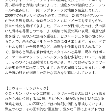
高い新樽率と力強い抽出によって、濃密かつ構築的なピノ・ノワ
ールを生み出し、一躍トップドメーヌの地位を確立しました。
2006年の急逝という試練を経て、当時若干24歳で息子アルノー
がその意思を継承。母ロランスとともにドメーヌを支えながら、
独自の進化を遂げてきました。アルノーが目指したのは、父の築
いた骨格を尊重しつつも、より繊細で純度の高い表現。過度な抽
出を避け、穏やかな浸漬を重視し、ピジャージュを最小限に抑え
ることで、果実のエネルギーを自然に引き出します。また、ペデ
ィセルを残した全房発酵など、緻密な手仕事を取り入れること
で、複雑さと気品を兼ね備えたスタイルへと昇華。現在ではボン
ヌ・マールやマジ・シャンベルタンを含む多彩なテロワールを擁
し、そのワインは凝縮感としなやかさ、そして鮮やかなテロワー
ル表現を見事に両立しています。近年の完成度は目覚ましく、モ
ルテ家の歴史が到達した新たな高みを明確に示しています。
【ラヴォー・サンジャック】
クロ・サン・ジャックに隣接し、ラヴォー渓谷の出口という恵ま
れた立地に位置する1級畑。常に冷たい風が吹き抜ける特異な微
気候を備え、この区画ならではの鮮烈な個性を形成しています。
際立つのは、その圧倒的な“垂直性”。豊かな日照によりブドウは