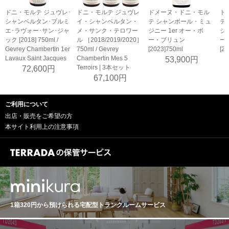
ドニ・モルテ ジュヴレ･
ドニ・モルテ ジュヴレ
ドメーヌ・ドニ・モル
ド
シャンベルタン･プルミ
イ・シャンベルタン・
テ シャンボール・ミュ
テ
エ･ラヴォー･サン･ジャ
メ・サンク・テロワー
ジニー 1er オー・ボ
ジニ
ック [2018] 750ml /
ル ［2018/2019/2020］
ー・ブリュン
ー
Gevrey Chambertin 1er
750ml / Gevrey
[2023]750ml
[2
Lavaux Saint Jacques
Chambertin Mes 5
53,900円
Terroirs | 3本セット
72,600円
67,100円
ご利用について
出店・販売をご希望の方
本サイト利用上の注意事項
1箱320円から預けられる
宅配型トランクルームサービス