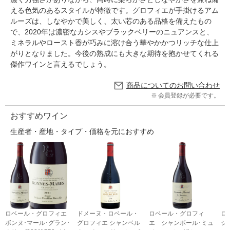
える色気のあるスタイルが特徴です。グロフィエが手掛けるアム
ルーズは、しなやかで美しく、太い芯のある品格を備えたもの
で、2020年は濃密なカシスやブラックベリーのニュアンスと、
ミネラルやロースト香が巧みに溶け合う華やかかつリッチな仕上
がりとなりました。今後の熟成にも大きな期待を抱かせてくれる
傑作ワインと言えるでしょう。
商品についてのお問い合わせ
会員登録が必要です。
おすすめワイン
生産者・産地・タイプ・価格を元におすすめ
ロベール・グロフィエ
ドメーヌ・ロベール・
ロベール・グロフィ
ロ
ボンヌ･マール･グラン･
グロフィエ シャンベル
エ シャンボール･ミュ
ジ