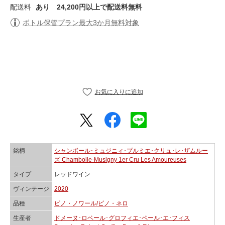
配送料
あり
24,200円以上で配送料無料
ボトル保管プラン最大3か月無料対象
銘柄
シャンボール･ミュジニィ･プルミエ･クリュ･レ･ザムルー
ズ Chambolle-Musigny 1er Cru Les Amoureuses
タイプ
レッドワイン
ヴィンテージ
2020
品種
ピノ・ノワール/ピノ・ネロ
生産者
ドメーヌ･ロベール･グロフィエ･ペール･エ･フィス