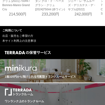
クリュ [2021] 750ml /
タン クロ・ド・ベーズ
ジニー・レ･ザムルー
ン･
Bonnes-Mares Grand
グラン・クリュ
ズ・デリカテス・デ・
750
Cru
[2024]750ml (赤ワイン)
サブル[2022]
Ch
Se
214,500円
233,200円
242,000円
ご利用について
出店・販売をご希望の方
本サイト利用上の注意事項
1箱320円から預けられる
宅配型トランクルームサービス
ワンランク上のトランクルーム