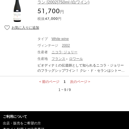
ャン・リフォーのワインは、サンセールという既成のお
ラン [2002]750ml (白ワイン)
「空想」の意味で、この作品が従来のいわゆるプイィ・
いしさの枠組みから外れているとか異端であるといわれ
フュメの概念とは異なるものであることを表現したもの
51,700
ます。それは、サンセールやソーヴィニヨン・ブランに
円
です。 Jonathan Didier Pabiot Pouilly Fume Utopia ジョ
誰もがいだく爽快な辛口という印象を越え、ほかに類を
ナタン・ディディエ・パビオ プイィ・フュメ ユートピア
税抜
47,000
円
みない濃厚で複雑みをそなえた魅惑的な味わいが特徴だ
生産地：フランス ロワール 中央フランス 原産地呼称：A
からです。常識を意識せずに、素直に味わえば、そんな
OC. POUILLY FUME ぶどう品種：ソーヴィニヨン・ブラ
ことを議論するまでもない個性、それがセバスチャンの
ン 100% アルコール度数：13.0% 味わい：白ワイン 辛口
ワインです。 本来のあるべき姿へと戻し、土地の個性、
タイプ
White wine
造り手の表現として描き出した彼のワインは、「世界の
ヴィンテージ
2002
ベストレストラン50」で首位に輝くデンマーク・コペン
ハーゲンの『NOMA』のワインリストにも採用されてい
生産者
ニコラ･ジョリー
ます。これまでとは違うサンセールの扉が開かれる、セ
生産地
フランス
ロワール
バスチャンの感動の世界をぜひあなたもご体験くださ
ビオディナミの伝道師として知られるニコラ・ジョリー
い。 「サンセール オクシニス タルディフ」は、黄金に
のフラッグシップワイン！ クレ・ド・セランはシトー派
輝くという意味でアクメニネと同じ粘土石灰土壌で育ち
修道僧により12世紀に植えられた由緒ある畑で、以来80
綺麗に貴腐が付いたブトウ9割と金色に熟したブドウ1割
0年以上もの間ブドウ栽培が行われています。1962年か
< 前のページ
1
次のページ >
をプレス後、ステンレスタンクで発酵・熟成後、古樽で
らジョリー家が所有し、1976年に現当主であるニコラ・
熟成しました。琥珀色に近い黄金色、リンゴジャムやハ
1 ~ 9 / 9
ジョリーが運営に参加。ジョリーは「美味しいワインで
チミツ、エスニックな八角の香り、ドライフルーツやア
ある前に、その土地固有の繊細さを表現した本物のワイ
プリコットのアロマも感じます。しっかりとしたアタッ
ンでなくてはならない」と、1980年から部分的にビオデ
クでドライでコク旨、酸とタンニンが綺麗に拡がり、甘
ィナミを導入し、1984年からすべての畑でビオディナミ
やかな香りが余韻に長く続きます。 ■テクニカル情報■ 栽
を行っています。 2001年、同氏はビオディナミの団体
培/認証：ビオロジック ビオディナミ／ビューロヴェリタ
ご利用について
「Return to Terroir」を創立、12カ国、約150生産者がこ
ス デメテール 土壌：小石まじりの粘土石灰（カイヨッ
の団体に所属しています。また、彼はこの団体を通し、
出店・販売をご希望の方
ト）(傾斜35％) 標高・向き：250-350m・南東、南 面
世界中で講演し、原点へ回帰を提唱しています。2002年