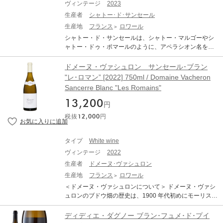
ヴィンテージ
2023
ヴェルツトラミネールが約3分の1ずつの混植・混醸。わ
ずか10cm程度の砂礫質・花崗岩質の表土に、重厚な泥土
生産者
シャトー･ド･サンセール
質・粘土質の基層。平均樹齢30年。ステンレスタンクで
生産地
フランス
ロワール
3週間マセラシオンした後、フードルで12ヶ月間熟成。 ■
シャトー・ド・サンセールは、シャトー・マルゴーやシ
テクニカル情報■ 栽培：ビオディナミ（1997年ECOCER
ャトー・ドゥ・ポマールのように、アペラシオン名を冠
T認証、2007年demeter認証）。クローン樹を極力使用し
した数少ないシャトーの一つです。 多様なテロワールか
ない 醸造：平均収量は33hl/hl（全アルザスの平均は78.8
らうまれる、サンセールのソーヴィニヨン・ブラン3種の
ドメーヌ・ヴァシュロン サンセール･ブラン
0hl/ha）。白は除梗せず、赤は約80%除梗する。天然酵
飲み比べを是非お楽しみください。 通常価格24,310円
"レ･ロマン” [2022] 750ml / Domaine Vacheron
母のみで発酵。赤は木製開放槽、白は大樽で発酵。シュ
（税込）のところ、特別価格19,800円（税込）でご提供
ール・リー熟成。 DOMAINE MARCEL DEISS LE JEU D
Sancerre Blanc "Les Romains"
いたします。 ＜シャトー・ド・サンセールについて＞ ロ
ES VERTS ドメーヌ・マルセル・ダイス ル・ジュー・
ワール左岸に位置するシャトー・ド・サンセールは6世紀
13,200
デ・ヴェール 生産地：フランス アルザス 原産地呼称：A
円
にはすでにブドウが植えられており、12世紀にアウグス
OC. ALSACE ぶどう品種：リースリング 1/3、ピノ・ノ
税抜
12,000
円
ティノ派の修道士たちによってワイン造りが本格化され
ワール 1/3、ゲヴェルツトラミネール 1/3 アルコール度
ました。 現在のシャトー・ド・サンセールは、サンセー
数：14.5％ 味わい：オレンジワイン 辛口 ワインアドヴ
ル、ビュエ、メネトレオール、トヴネイ、クレザンシー
ォケイト：96 ポイント The Wine Advocate RP 96 Revie
タイプ
White wine
の各村にテール・ブランシュ（キンメリジャンの粘土石
wed by: Stephan Reinhardt Release Price: NA Drink Dat
ヴィンテージ
2022
灰質土壌）、シレックス、カイヨット（石灰岩の小石を
e: 2025 - 2050 The 2022 "Le jeu des verts" blends Riesli
多く含む土壌）の3つの異なる土壌の畑を計57ha所有
生産者
ドメーヌ･ヴァシュロン
ng, Blanc de Pinot Noir, Pinot Gris and Gewurztraminer a
し、テロワールの多様性を余すところなく表現するワイ
生産地
フランス
ロワール
lready in the field on the clay marl soils of the Gruenspiel
ンを産出しています。 また、2023年からすべての畑でH
vineyard but also on the mash that was fermented for fou
＜ドメーヌ・ヴァシュロンについて＞ ドメーヌ・ヴァシ
VE（環境価値重視認定）レベル4の認定を受けていま
r of five weeks in stainless steel before the wine was age
ュロンのブドウ畑の歴史は、1900 年代初めにモーリス・
す。 ーーワインについてーー ＜サンセール・ブラ
d in a 35-hectoliter foudre until the bottling in September
ヴァシュロンの始めた 1ha 強のブドウ畑から始まりま
ン “トラディション” 2023＞ シレックス、粘土石灰質、
2023. Since Mathieu ferments the wine on the skins, part
す。当時、サンセールのワイン産業の規模は小さく、穀
ディディエ・ダグノー ブラン･フュメ･ド･プイ
石灰質の小石の３つのテロワールをブレンドすること
icularly in warm years, it comes with a modified label and
物の栽培や、牧畜なども同時に行われていました。サン