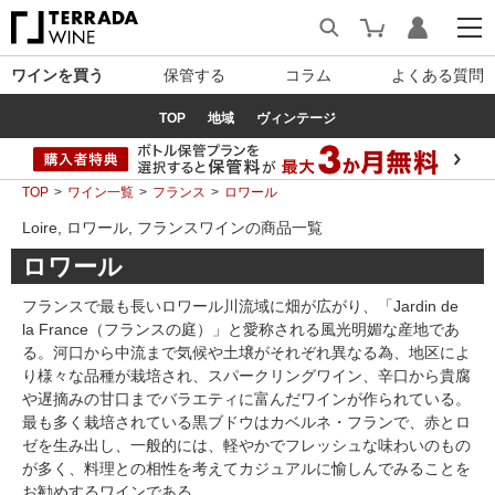
ワインを買う
保管する
コラム
よくある質問
TOP
地域
ヴィンテージ
TOP
ワイン一覧
フランス
ロワール
Loire, ロワール, フランスワインの商品一覧
ロワール
フランスで最も長いロワール川流域に畑が広がり、「Jardin de
la France（フランスの庭）」と愛称される風光明媚な産地であ
る。河口から中流まで気候や土壌がそれぞれ異なる為、地区によ
り様々な品種が栽培され、スパークリングワイン、辛口から貴腐
や遅摘みの甘口までバラエティに富んだワインが作られている。
最も多く栽培されている黒ブドウはカベルネ・フランで、赤とロ
ゼを生み出し、一般的には、軽やかでフレッシュな味わいのもの
が多く、料理との相性を考えてカジュアルに愉しんでみることを
お勧めするワインである。