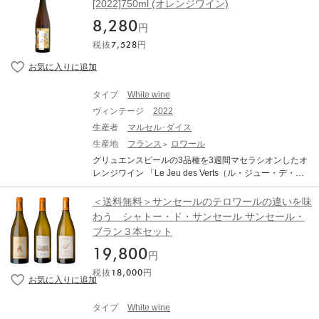
[2022]750ml (オレンジワイン)
中腹及び上部に12haを所有する。土壌は花崗岩のシスト
ワールをしっかり表現したワイン造りを行っています。
と砂岩が混じるもの。シストはミネラル分を多く含み、
8,280
サン・タンドラン村の標高の高い南向き斜面の畑から生
円
ワインに力強い芯を与える一方、日中の熱を吸収し、夜
み出されるピュール・サン。白桃やエルダーフラワー、
間に輻射熱を放出して畑を暖める。機械による収穫が主
税抜
7,528
円
岩塩のアロマに芳醇な2015年の性格とミネラルが加わり
流であるサヴニエールにおいて、オー・モワンヌでは10
ます。余韻の長さとエキス分の高さは流石の一言。 ●裏
0%手摘みを行い、シュナン・ブランは同じ区画でも成熟
エチケットに破損がございますが、キャップシール・コ
度に差が出るので、熟した葡萄から順に通常5回に分けて
ルクの状態は良好です。
収穫を行う。 醸造においては、イノックス加工のコンク
タイプ
White wine
リートタンクで発酵を行い、マロラクティック発酵は行
ヴィンテージ
2022
わない。また、偉大なテロワールの毅然とした雄大なス
生産者
マルセル･ダイス
トラクチャーを損なぬために、新樽発酵は行わない。 モ
生産地
フランス
ロワール
ンラッシェより高価であった伝説の特級格「ロッシュ・
オー・モワンヌ」の斜面中部と上部のみの偉大な区画で
グリュエンスピールの3品種を3週間マセラシオンしたオ
あり、南・南西向きの斜面にあります。 ブドウの平均樹
レンジワイン 「Le Jeu des Verts（ル・ジュー・デ・ヴ
齢45年（90年の古木もあり）であり、土壌は砂岩、シス
ェール）」 「何かを良くしようと思ったら、それは愛に
ト土壌。超低収量（30hl/ha）での手摘み収穫。48時間低
よってのみ可能だ」。現代アルザスワインの頂点を極め
＜送料無料＞サンセールのテロワールの違いを味
温マセラシオン（10-11℃）。樽(50%)とステンレスタン
るジャン・ミッシェル・ダイス。アルザスに初めて「テ
わう シャトー・ド・サンセール サンセール・
（50%）で18ヶ月間シュール・リー熟成。SO2極少量
ロワール」の概念を持ち込んで大論争を巻き起こし、遂
ブラン３本セット
（46mg/L）。 一度は飲むべきサヴィニエールの生産者で
にはAOC法の改正(ラベルに品種名を表記しなくてもよく
あり、飲むべきワインです。
なったこと等々)を成し遂げた、信念の男。現在も彼が昔
19,800
円
から提唱する、畑の個性に基づく「プルミエクリュ」を
税抜
18,000
円
実現させるべく運動を続けています。 「ル・ジュー・
デ・ヴェール」は、グリュエンスピールのぶどうを使用
したオレンジワインです。グリュエンスピールは、1.5h
タイプ
White wine
a。平均樹齢30年。リースリング、ピノ・ノワール、ゲ