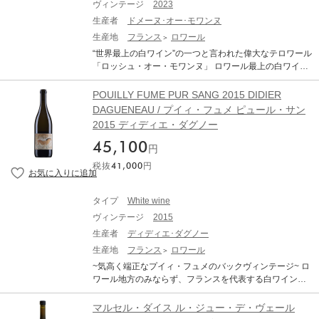
ヴィンテージ
2023
生産者
ドメーヌ･オー･モワンヌ
生産地
フランス
ロワール
“世界最上の白ワイン”の一つと言われた偉大なテロワール
「ロッシュ・オー・モワンヌ」 ロワール最上の白ワイン
の1つ サヴニエールは、アンジュ＝ソミュール地域の中
心都市アンジェの西、ロワール川右岸沿いに位置する小
POUILLY FUME PUR SANG 2015 DIDIER
地区である。サヴニエールには多くのクリュがあるが、
DAGUENEAU / プイィ・フュメ ピュール・サン
殆どが小さな山の頂上の平地部にあり、川に向かう急斜
2015 ディディエ・ダグノー
面にある2つのクリュ“ロッシュ・オー・モワンヌ”と“クー
レ・ド・セラン”だけが特級格とされる。 ドメーヌは、ロ
45,100
円
ッシュフォール・シュール・ロワールの町を見下ろす小
税抜
41,000
円
高い丘の斜面にある。オー・モワンヌ（修道僧）の名の
通り、ドメーヌの基礎はサン・ニコラ・ダンジェの修道
僧によって築かれ、1063年に最初に葡萄が植えられた。
タイプ
White wine
その後フランス革命によって、畑と建物は民間の手に渡
ヴィンテージ
2015
り、長年ベンツのオーナー家が所有した。当主のラロッ
シュ家は、1967年からサヴニエール村でワイン造りを始
生産者
ディディエ･ダグノー
め、1981年にこの“ロッシュ・オー・モワンヌ”最高の区
生産地
フランス
ロワール
画を所有するドメーヌを買い取った。 現在ドメーヌを運
~気高く端正なプイィ・フュメのバックヴィンテージ~ ロ
営するのは、2代目女性当主テッサ・ラロッシュ。母の代
ワール地方のみならず、フランスを代表する白ワインの
に引継ぎ、女性当主がこの偉大な歴史をもつドメーヌを
生産者として知られるディディエ・ダグノー。 現在は息
切り盛りする。所有畑は、“ロッシュ・オー・モワンヌ”の
子のベンジャマンが蔵を引き継ぎ、先代から変わらない
マルセル・ダイス ル・ジュー・デ・ヴェール
みで、33haのアペラシオンのうち、最上とされる斜面の
葡萄の成熟を重視した、ヴィンテージごとの個性やテロ