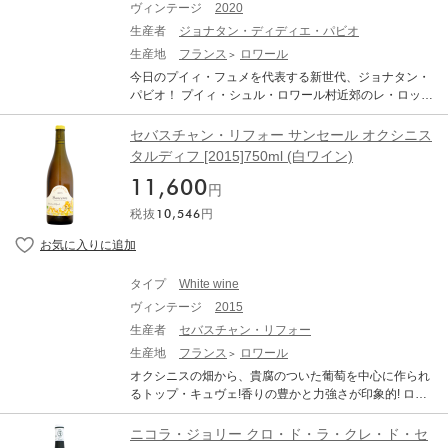
うです。 ＜収穫と醸造＞ 順次選別を行いながら、手摘み
ヴィンテージ
2020
ばれます。この間のブドウの移送はすべて重力によって
he zeitgeist. He is open to new and traditional methods i
で収穫。低い圧力で圧搾し、低温マセラシオン。 発酵温
行われます。そして醗酵前に果汁を冷やし、不純物を取
生産者
ジョナタン・ディディエ・パビオ
n order to capture and express the character of a locatio
度は20℃以下。酵母添加は行いません。オリを残し、1年
り除くための澱引きを密に行います。樽でのアルコール
n. He explains this at length and sometimes poetically, m
生産地
フランス
ロワール
～3年使った樽とタンクを半々で１年間熟成させます。
醗酵には純正培養酵母が使われ、新樽と1～3年樽をそれ
aking it clear that he is not only a winemaker but also a r
今日のプイィ・フュメを代表する新世代、ジョナタン・
ぞれ25%ずつ使用。樽の種類も特注のシガールと呼ばれ
eflective and creative artist. He always gives his highly c
パビオ！ プイィ・シュル・ロワール村近郊のレ・ロッジ
る300ℓの樽とドゥミ・ムイと呼ばれる600ℓの樽を主に使
omplex grands crus more time than the premiers crus so
ュ村に5世代続くぶどう栽培家の家系で、1977年にディ
用し、澱に触れる面積の違いによって味わいにも違いが
that they are not too abstract when they are served. I ther
ディエ・パビオがドメーヌを設立。2005年に息子のジョ
セバスチャン・リフォー サンセール オクシニス
出るようにしています。12ヶ月の醗酵、熟成後にステン
efore tasted them a good six months after the other singl
ナタンが継承しました。研修先だったフォジェールの
タルディフ [2015]750ml (白ワイン)
レスタンクでアサンブラージュをしてさらに8ヶ月熟成さ
e-vineyard wines, as well as the wines from his own Do
「レオン・バラル」でビオディナミに出会い、衝撃を受
せます。すべてのワインにおいて同様の醸造が行われて
maine Le Vignoble du Reveur (The Dreamer's Vineyard)
11,600
けたという彼は、2006年から、（プレパラシオンの使用
円
いるので、各アイテムの違いはテロワールのみになりま
from his maternal grandfather's vineyards.
など）一部にビオディナミの手法を採り入れた、ビオロ
す。 肉厚で芳醇なソーヴィニヨン・ブラン 平均樹齢は約
税抜
10,546
円
ジー栽培を開始しました。 まださほど知名度が高くない
30年で粘土シレックス土壌の1.5haの1区画のみのブドウ
にもかかわらず、仏ミシュラン3つ星の「ラルページュ」
が使われます。シレックスは粒が大きく地表にあるだけ
「ルドワイヤン」「ギー・サヴォワ」、同2つ星「アピシ
で地中は深い粘土質で肥沃な土壌なので凝縮感のあるブ
ウス」「ル・グラン・ヴェフール」「ル・クリヨン」と
ドウができます。フルーティで香りも高く、肉厚でオイ
タイプ
White wine
いったフランスの最高級レストランに続々とオンリスト
リーなワインです
ヴィンテージ
2015
されている彼のプイィ・フュメは、コルクを抜くやいな
やボトルから立ち上ってくる、スモーキーなフリンティ
生産者
セバスチャン・リフォー
香（火打石の香り）が特徴です。 「プイィ・フュメ ユー
生産地
フランス
ロワール
トピア」は、上プイィ・シュル・ロワール村の区画
オクシニスの畑から、貴腐のついた葡萄を中心に作られ
「レ・マルヌ」より。1ha。ロワール川に迫る急斜面上
るトップ・キュヴェ!香りの豊かと力強さが印象的! ロワ
の畑で、泥灰土石灰質（キンメリッジアン）土壌。平均
ール地方ソーヴィニヨン・ブランの銘醸地として知られ
樹齢45年。SO2を使用せずに、228リットルの樽で発酵
るサンセール。名だたる産地であるがゆえに、セバスチ
ニコラ・ジョリー クロ・ド・ラ・クレ・ド・セ
および18ヶ月間熟成。作品名の「Utopia」は「理想郷」