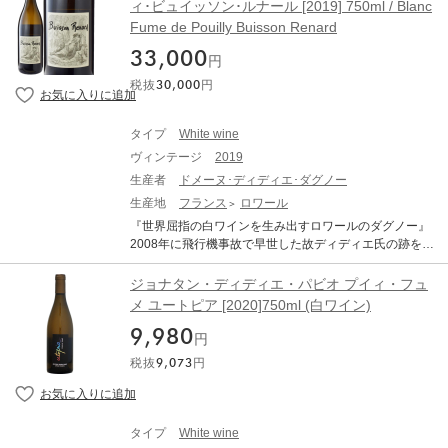
ィ･ビュイッソン･ルナール [2019] 750ml / Blanc
で、複雑性のある、繊細でエレガントなワインが生まれ
only the French-translated name of the original cru. The
セールにおけるピノ・ノワールの可能性を信じた息子の
ます。区画ごとに醸造し、澱の上で8か月間の熟成。エキ
Fume de Pouilly Buisson Renard
salmon-orange colored wine opens with a clear, very ele
ジャンは、「レ・ロマン」の丘陵地など、畑の整理統合
ゾチックフルーツと柑橘系の香り。フレッシュでミネラ
gant and aromatic nose of redcurrant and more red berri
を行い、1962 年からは AOC サンセールの栽培者組合の
33,000
ルが感じられます。 ＜サンセール・ブラン “キュヴェ・
円
es. The wine is dry, very intense and powerful on the pal
長を務めました。 1950 年代に芽吹いたワイン造りは、1
デュ・コネタブル” 2022＞ シレックスと白亜質粘土の自
ate, nicely bitter (almost like a Campari) but also dense,
税抜
30,000
円
960 年代になってようやく単作の産業として発展してい
社畑の最良の区画の古樹を使用しています。地元産のオ
highly complex and very long. This is an orange wine wit
きます。ジャンの息子ジャン＝ルイとドゥニは、1965 年
ーク材を使用した400ℓの樽で発酵し、30%を樽で10か月
h red-wine character and fine tannins. Impressive. Bottle
からサンセール・ルージュとサンセール・ブランを生産
間熟成。フレッシュなフルーツの香り。ウッディさが感
タイプ
White wine
d in September 2023, tasted at the domaine in April 202
するために最良のテロワールを選び、畑を広げていきま
じられるフィニッシュとなっています。 ＜サンセール・
4. It always takes a few hours to get through the profound
ヴィンテージ
2019
す。90 年代後半から実験的にいくつかの区画でビオディ
ブラン “テール・ド・シレックス” 2022> 自社のシレック
wines of this domaine in Bergheim, each of which has its
ナミを試み、2004 年からは畑の全てがエコセールによる
生産者
ドメーヌ･ディディエ･ダグノー
ス100％の畑。ステンレスタンクと樽を使用して発酵。
own personality. The fact that you can easily spend a wh
有機栽培とビオディナミの認証を受けています。 現在、
生産地
フランス
ロワール
ステンレスタンクとオークの新樽（15％）で８～12か月
ole day here is not because of senior Jean-Michel Deiss,
ドメーヌ・ヴァシュロンは 47ha まで広がり、良質なワ
の熟成しています。白い果実とフローラルな香り。フレ
『世界屈指の白ワインを生み出すロワールのダグノー』
with whom you can have passionate discussions, even b
インを造りだすことで世界的ワイン・メディアからも常
ッシュでクリスピー、ミネラルが感じられます。シレッ
2008年に飛行機事故で早世した故ディディエ氏の跡を継
eyond all the wines. Jean-Michel only shows up briefly n
に高い評価を受けています。畑の区画は、半分はシレッ
クスに由来するストラクチャーと凝縮感があり、熟成ポ
いだ息子のルイ ベンジャマン氏は、ブドウの成熟を重視
owadays, usually in overalls, because he is as active in t
クスのテロワールで、残りが石灰質のテロワールです。
テンシャルも高いです。
しながらヴィンテージごとの個性やテロワールをしっか
he vineyard as he always wanted to be but never could b
ジョナタン・ディディエ・パビオ プイィ・フュ
ソーヴィニョン・ブランの平均樹齢は約 20 年。「レ・ロ
り表現するワイン造りを行っています。畑の広さは約12
ecause he was also the spokesperson for the domaine a
メ ユートピア [2020]750ml (白ワイン)
マン」は、シレックスのテロワールのみとなっていま
haで土壌と環境を尊重し、父の故ディディエ氏が1989年
nd the wine world explainer. He has long since handed o
す。 レ・ロマンは 1970 年に植えつけられた、アペラシ
9,980
から続けてきたビオディナミを引き継いでいます。畑の
ver this job to Mathieu, his son, who has been directing t
円
オンでも最も日当たりのよいテロワールです。 ＜味わい
区画によっては馬で耕作を行い、出来る限り機械は使わ
he estate for many years and has perhaps even further r
＞ 柑橘類、キャラメリゼしたピーチの香り。力強く、ミ
税抜
9,073
円
ないような栽培方法が採られています。 【オリジナリテ
efined the taste of the individual terroirs in recent years.
ネラル、軽く潮味が感じられます。 ＜料理との相性＞
ィや信念、哲学を表現する本物のワインを造る】 ブドウ
He is also willing to experiment and takes different appro
魚、甲殻類、ホタテ、オマール、イセエビによく合いま
は畑で選別作業を行いながら手摘みで収穫されます。醸
aches than his father, but they are also contemporary. Ou
す。また、白身の肉、シャポン、リ・ド・ヴォーとも抜
造所の2階にある除梗機で100%除梗され、1階にある空
tstanding white or orange wines can also be fermented o
群で、ヴァシュロン家では年末にキャビアと合わせるよ
タイプ
White wine
圧式圧搾機でプレスし、地下のタンクへブドウ果汁が運
n the skins. But Mathieu does not do this for the sake of t