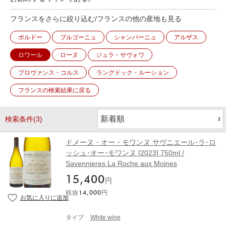
フランスをさらに絞り込む/フランスの他の産地も見る
ボルドー
ブルゴーニュ
シャンパーニュ
アルザス
ロワール
ローヌ
ジュラ・サヴォワ
プロヴァンス・コルス
ラングドック・ルーション
フランスの検索結果に戻る
検索条件(3)
ドメーヌ・オー・モワンヌ サヴニエール･ラ･ロ
ッシュ･オー･モワンヌ [2023] 750ml /
Savennieres La Roche aux Moines
15,400
円
税抜
14,000
円
タイプ
White wine