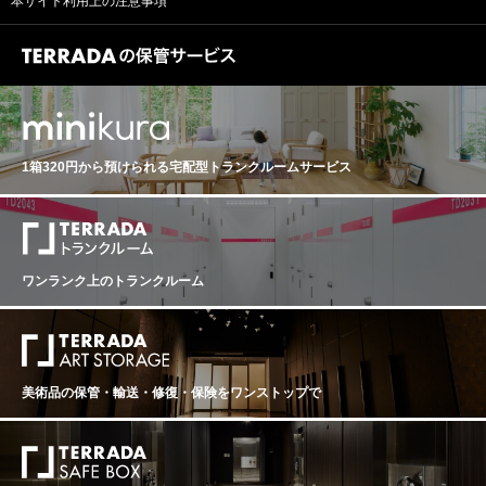
本サイト利用上の注意事項
積・収量：0.2ha・5hl/ha 品種（収穫/樹齢）：ソーヴィ
から娘のヴィルジニーもワイナリーに参加。近年、息子
ニヨンブラン100％（手摘み／平均40年）（貴腐ブドウ9
のヴァンサンも加わり、家族でニコラの意思を引継いで
0%・熟したブドウ10％） 酵母：自生酵母 SO2：無添加
います。 「クロ・ド・ラ・クレ・ド・セラン」は、1130
発酵・熟成：ステンレスタンクで24ヶ月間発酵・熟成、
年にシトー派修道院によって拓かれた由緒あるブドウ
古樽で12ヶ月間熟成／無濾過・無清澄 Sebastien Riffault
畑。7haの全てをジョリー家が単独所有。栽培、収穫は
Sancerre Auksinis Tardif セバスチャン・リフォー サンセ
すべて馬と手作業で行なわれます。平均樹齢45-50年。規
ール オクシニス タルディフ 生産地：フランス ロワール
定の約半分の18-25hl/haの低収量。 熟した果実、ドライ
中央・ニベルネ 原産地呼称：AOC. SANCERRE ぶどう
フルーツ、カリンのようなニュアンス、もう一口飲みた
品種：ソーヴィニヨンブラン 100％ アルコール度数：13.
1箱320円から預けられる
宅配型トランクルームサービス
くなるようなミネラルを思わせる味わい。和食との相性
0% 味わい：白ワイン 辛口 【古酒について、当店からの
がいいワインです。数時間前、前日抜栓、もしくはデキ
お願い】 オールドヴィンテージのワインは必ず休息させ
ャンタするのがオススメです。 ■よりおいしく味わって
ることが必要です。休ませずに抜栓してしまうと本来の
いただくために■ ニコラはクロ・ド・ラ・クレド・セラ
味わいは全く表れてきません。商品到着後、最低でも2週
ンについて、事前の抜栓もしくはデキャンティングを推
間は休ませてください。 ●古酒特有のボトル傷や汚れが
奨 ●始めの5年：24時間前に抜栓もしくは2時間前にダブ
ございます。 ●澱がございますので、商品到着後はボト
ワンランク上のトランクルーム
ルデキャンティング ●5～10年：12時間前に抜栓もしく
ルを立てた状態で、澱が沈み落ち着くまで休息させてか
は2時間前にデキャンティング ●10年以上：2時間前抜栓
ら(最低でも1か月、出来れば2カ月以上)抜栓してくださ
もしくは直前にデキャンティング 適温は14～15度。更
い。 ●熟成による色調の変化（白ワインは黄金色に、赤
に、飲み残しのワインを、栓をして冷蔵庫に入れずに3～
ワインはレンガ色に）や、香り、味わいが複雑に変化し
4日置くと、一層開いて味わいが増して楽しめるともアド
ている可能性があります。これらは古酒の特徴です。 熟
バイスしている。 ■テクニカル情報■ AOP：サヴニエール
美術品の保管・輸送・修復・保険を
ワンストップで
成されたワイン(古酒)ですのでボトルバリエーション等ご
(クレ・ド・セランモノポール) 品種：シュナン・ブラン1
ざいます。それをご理解頂いた上でのご購入をお願い致
00% 面積：7ha 平均樹齢：45～50年(80年以上の古樹も
します。
含む) 平均収量：20hl/ha ロワール川に張り出した険しい
傾斜地の南、南東向き畑。地層は平均20～40cmの深さ、
赤褐色・茶色のシスト片岩とクオーツ石英土壌で水はけ