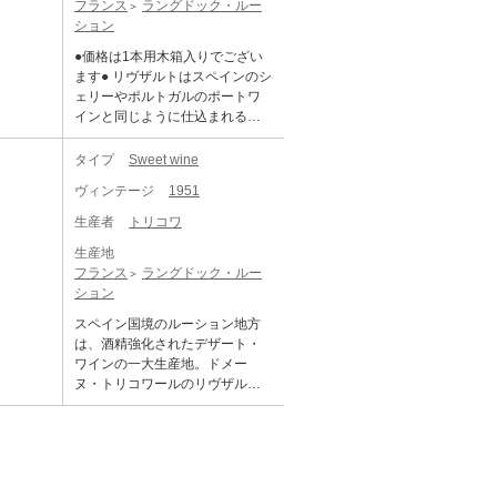
フランス
ラングドック・ルー
リエンタルスパイスの風味やカ
いですし、フォアグラやブルー
ション
ラメルを思わせる香ばしさを帯
チーズとの相性も抜群です。 19
び、葡萄由来の甘さもだいぶ穏
64年はキュヴェ名同様にアンバ
●価格は1本用木箱入りでござい
やかで、滑らかな甘さとほのか
ーカラー。 甘露飴のような香ば
ます● リヴザルトはスペインのシ
なアルコール感が心地よく広が
しくカラメルがかった滑らかな
ェリーやポルトガルのポートワ
ります。
甘みを帯びた味わい。 甘口なが
インと同じように仕込まれる酒
らも熟成した滑らかさで、糖分
精強化ワイン。アルコール添加
的な甘さはとても穏やかです。
して仕込まれ、ややアルコール
タイプ
Sweet wine
度数が高い中甘口のワイン。そ
ヴィンテージ
1951
の寿命は非常に長く、一般的な
ワインでは殆ど難しい100年の熟
生産者
トリコワ
成にも耐え、そして美味しく味
生産地
わえるものが多数存在します。1
フランス
ラングドック・ルー
955年は全体的には深みのある琥
ション
珀色となっており、オリエンタ
ルスパイスの風味やカラメルを
スペイン国境のルーション地方
思わせる香ばしさを帯び、葡萄
は、酒精強化されたデザート・
由来の甘さもだいぶ穏やかで、
ワインの一大生産地。ドメー
滑らかな甘さとほのかなアルコ
ヌ・トリコワールのリヴザルト
ール感が心地よく広がります。
は、礫土壌に植わるグルナッシ
ュ・ノワール、グリ、ブランに
マカベオとマルヴォワジーをブ
レンドしフードルで仕込まれ
る。長期熟成を経た1961年は茶