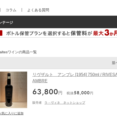
コラム
よくある質問
ンテージ
esaltesワインの商品一覧
並
リヴザルト アンブレ [1954] 750ml / RIVES
AMBRE
63,800
円
58,000
税抜
円
販売者
ラ・ヴィネ ネットショップ