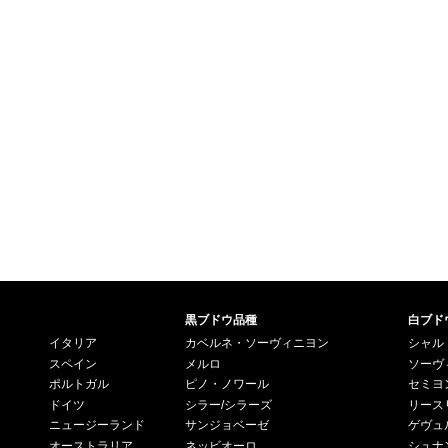
黒ブドウ品種
白ブド
イタリア
カベルネ・ソーヴィニヨン
シャル
スペイン
メルロ
ソーヴ
ポルトガル
ピノ・ノワール
セミヨ
ドイツ
シラー/シラーズ
リース
ニュージーランド
サンジョベーゼ
ゲヴュ
オーストラリア
ネッビオーロ
シュナ