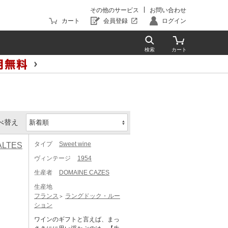
その他のサービス
お問い合わせ
カート
会員登録
ログイン
べ替え
タイプ
Sweet wine
ALTES
ヴィンテージ
1954
生産者
DOMAINE CAZES
生産地
フランス
ラングドック・ルー
ション
ワインのギフトと言えば、まっ