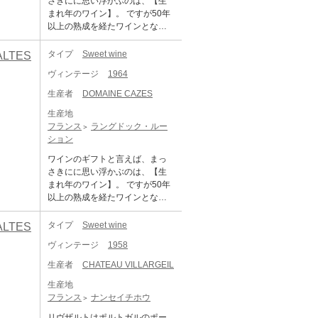
さきにに思い浮かぶのは、【生
まれ年のワイン】。 ですが50年
以上の熟成を経たワインとなる
と、古酒に精通した方でも取り
扱いはとても難しく、 知識と経
タイプ
Sweet wine
ALTES
験値を要する世界になってきま
ヴィンテージ
1964
す。そんな中、普段あまりワイ
ンを飲まない方でも コルクを簡
生産者
DOMAINE CAZES
単に開けることができて、しか
生産地
も美味しく味わうことができる
フランス
ラングドック・ルー
のが、 このリヴザルトという甘
ション
口タイプのワインです。 ドメー
ヌ・カーズはスペイン国境にほ
ワインのギフトと言えば、まっ
ど近いルシヨン地方の生産者で
さきにに思い浮かぶのは、【生
す。 2023年に酒精強化ワインに
まれ年のワイン】。 ですが50年
定評があるこの生産者を訪問し
以上の熟成を経たワインとなる
て、特別に古い年号を分けても
と、古酒に精通した方でも取り
らいました。 グルナッシュ系の
扱いはとても難しく、 知識と経
タイプ
Sweet wine
ALTES
黒葡萄と白葡萄を用いて仕込ま
験値を要する世界になってきま
れるワインは、長期熟成によ
ヴィンテージ
1958
す。そんな中、普段あまりワイ
り、琥珀色のとろりと した甘美
ンを飲まない方でも コルクを簡
生産者
CHATEAU VILLARGEIL
なエリクサーのような味わいに
単に開けることができて、しか
なっています。現在も多くの星
生産地
も美味しく味わうことができる
付きレストランが取り扱う銘柄
フランス
ナンセイチホウ
のが、 このリヴザルトという甘
ですから、 記念となる特別なシ
口タイプのワインです。 ドメー
リヴザルトはポルトガルのポー