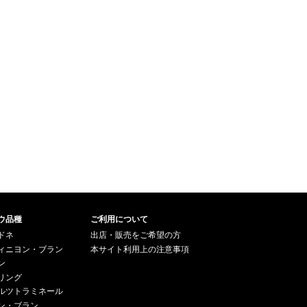
を帯びた深いレンガ色で、ナッ
ツや黒糖、リコリスを思わせる
複雑で甘香ばしい風味に溢れて
いる。口当たりは非常に滑らか
で、豊かな甘みは熟成により品
のある奥深さを備え、スパイシ
ーさを伴った長い余韻が続いて
いく。チョコレート系のデザー
トとの相性は抜群です。
ウ品種
ご利用について
ドネ
出店・販売をご希望の方
ィニヨン・ブラン
本サイト利用上の注意事項
ン
リング
ルツトラミネール
ン・ブラン