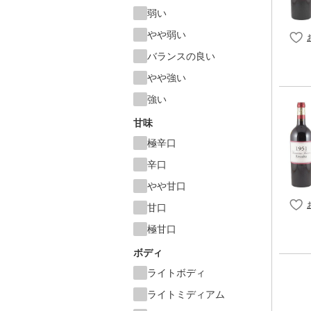
弱い
やや弱い
バランスの良い
やや強い
強い
甘味
極辛口
辛口
やや甘口
甘口
極甘口
ボディ
ライトボディ
ライトミディアム