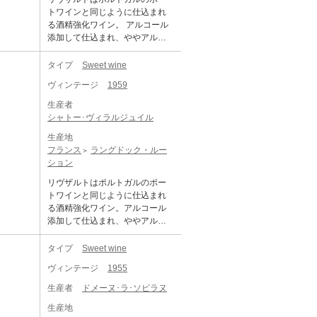
ーンでご利用いただくのに、相
ヌ・カーズはスペイン国境にほ
トワインと同じように仕込まれ
応しいデザートワインだと思い
ど近いルシヨン地方の生産者で
る酒精強化ワイン。 アルコール
ます。 ＜ワインの取り扱いに関
す。 2023年に酒精強化ワインに
添加して仕込まれ、ややアルコ
して＞ 樽やタンクで長期の熟成
定評があるこの生産者を訪問し
ール度数が高い中甘口のワイン
を行い、近年瓶に詰められた琥
て、特別に古い年号を分けても
です。 その寿命は非常に長く、
タイプ
Sweet wine
珀色の甘口ワインです。 抜栓も
らいました。 グルナッシュ系の
一般的なワインでは殆ど難しい1
比較的容易で、一般的なワイン
黒葡萄と白葡萄を用いて仕込ま
ヴィンテージ
1959
00年の熟成にも耐え、 そして美
よりも少しアルコール度数が高
れるワインは、長期熟成によ
味しく味わえるものが多数存在
く、16％くらいあるので、 抜栓
生産者
り、琥珀色のとろりと した甘美
します。 1958年は全体的には深
後も冷蔵庫保存で数か月美味し
シャトー･ヴィラルジュイル
なエリクサーのような味わいに
みのある琥珀色となっており、
くお楽しみいただけます。 食後
なっています。現在も多くの星
生産地
オリエンタルスパイスの風味や
酒としてそのまま味わってもよ
付きレストランが取り扱う銘柄
フランス
ラングドック・ルー
カラメルを思わせる香ばしさを
いですし、フォアグラやブルー
ですから、 記念となる特別なシ
ション
帯び、葡萄由来の甘さもだいぶ
チーズとの相性も抜群です。 19
ーンでご利用いただくのに、相
穏やかになってきました。 滑ら
54年は香ばしく滑らかな甘さと
リヴザルトはポルトガルのポー
応しいデザートワインだと思い
かな甘さとほのかなアルコール
奥にほのかに感じさせる酸味と
トワインと同じように仕込まれ
ます。 ＜ワインの取り扱いに関
感が心地よく広がる食後酒で
の調和が絶妙です。 時間と共に
る酒精強化ワイン。アルコール
して＞ 樽やタンクで長期の熟成
す。 1958年生まれの方へのギフ
香ばしく穏やかな甘さが余韻に
添加して仕込まれ、ややアルコ
を行い、近年瓶に詰められた琥
トにも最適です！
綺麗に伸びていきます。
ール度数が高い中甘口のワイ
珀色の甘口ワインです。 抜栓も
ン。その寿命は非常に長く、一
タイプ
Sweet wine
比較的容易で、一般的なワイン
般的なワインでは殆ど難しい100
よりも少しアルコール度数が高
ヴィンテージ
1955
年の熟成にも耐え、そして美味
く、16％くらいあるので、 抜栓
しく味わえるものが多数存在し
後も冷蔵庫保存で数か月美味し
生産者
ドメーヌ･ラ･ソビラヌ
ます。1959年は全体的には深み
くお楽しみいただけます。 食後
生産地
のある琥珀色となっており、オ
酒としてそのまま味わってもよ