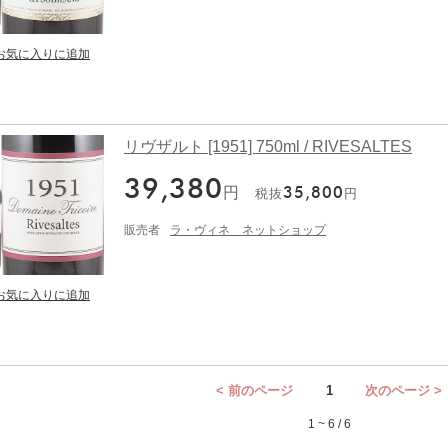
リヴザルト [1951] 750ml / RIVESALTES
39,380
円
35,800
税抜
円
販売者
ラ・ヴィネ ネットショップ
< 前のページ
1
次のページ >
1 ~ 6 / 6