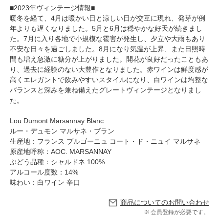
■2023年ヴィンテージ情報■
暖冬を経て、4月は暖かい日と涼しい日が交互に現れ、発芽が例
年よりも遅くなりました。5月と6月は穏やかな好天が続きまし
た。7月に入り各地で小規模な雹害が発生し、夕立や大雨もあり
不安な日々を過ごしました。8月になり気温が上昇、また日照時
間も増え急激に糖分が上がりました。開花が良好だったこともあ
り、過去に経験のない大豊作となりました。赤ワインは鮮度感が
高くエレガントで飲みやすいスタイルになり、白ワインは均整な
バランスと深みを兼ね備えたグレートヴィンテージとなりまし
た。
Lou Dumont Marsannay Blanc
ルー・デュモン マルサネ・ブラン
生産地：フランス ブルゴーニュ コート・ド・ニュイ マルサネ
原産地呼称：AOC. MARSANNAY
ぶどう品種：シャルドネ 100%
アルコール度数：14%
味わい：白ワイン 辛口
商品についてのお問い合わせ
会員登録が必要です。