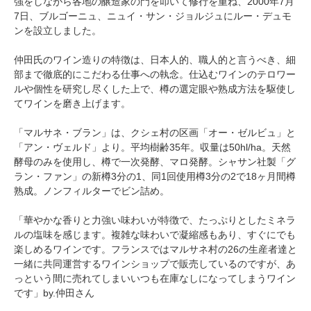
強をしながら各地の醸造家の門を叩いて修行を重ね、2000年7月
7日、ブルゴーニュ、ニュイ・サン・ジョルジュにルー・デュモ
ンを設立しました。
仲田氏のワイン造りの特徴は、日本人的、職人的と言うべき、細
部まで徹底的にこだわる仕事への執念。仕込むワインのテロワー
ルや個性を研究し尽くした上で、樽の選定眼や熟成方法を駆使し
てワインを磨き上げます。
「マルサネ・ブラン」は、クシェ村の区画「オー・ゼルビュ」と
「アン・ヴェルド」より。平均樹齢35年。収量は50hl/ha。天然
酵母のみを使用し、樽で一次発酵、マロ発酵。シャサン社製「グ
ラン・ファン」の新樽3分の1、同1回使用樽3分の2で18ヶ月間樽
熟成。ノンフィルターでビン詰め。
「華やかな香りと力強い味わいが特徴で、たっぷりとしたミネラ
ルの塩味を感じます。複雑な味わいで凝縮感もあり、すぐにでも
楽しめるワインです。フランスではマルサネ村の26の生産者達と
一緒に共同運営するワインショップで販売しているのですが、あ
っという間に売れてしまいいつも在庫なしになってしまうワイン
です」by.仲田さん