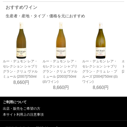
おすすめワイン
生産者・産地・タイプ・価格を元におすすめ
ルー・デュモン レア・
ルー・デュモン レア・
ル
ルー・デュモン レア・
セレクション シャブリ
セレクション シャブリ
ト
セレクション シャブリ
グラン・クリュ ヴァル
グラン・クリュ レ・プ
[2
グラン・クリュ ヴァル
ミュール [2003]750ml
ルーズ [2004]750ml (白
ミュール [2007]750ml
(白ワイン)
ワイン)
8,660円
8,660円
8,660円
ご利用について
出店・販売をご希望の方
本サイト利用上の注意事項