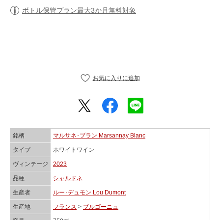
ボトル保管プラン最大3か月無料対象
銘柄
マルサネ･ブラン Marsannay Blanc
タイプ
ホワイトワイン
ヴィンテージ
2023
品種
シャルドネ
生産者
ルー･デュモン Lou Dumont
生産地
フランス
>
ブルゴーニュ