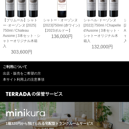
【プリムール】シャト
シャトー・オーゾンヌ
シャペル･ドーゾンヌ
シ
ー･オーゾンヌ [2025]
[2023]750ml (赤ワイン)
[2022] 750ml / Chapelle
[20
750ml / Chateau
【2023ボルドー】
d'Ausone | 3本セット・
Au
Ausone | 3本セット・シ
シャトーオリジナル木
ャ
136,000円
ャトーオリジナル木箱
箱入
入
入
132,000円
303,600円
ご利用について
出店・販売をご希望の方
本サイト利用上の注意事項
1箱320円から預けられる
宅配型トランクルームサービス