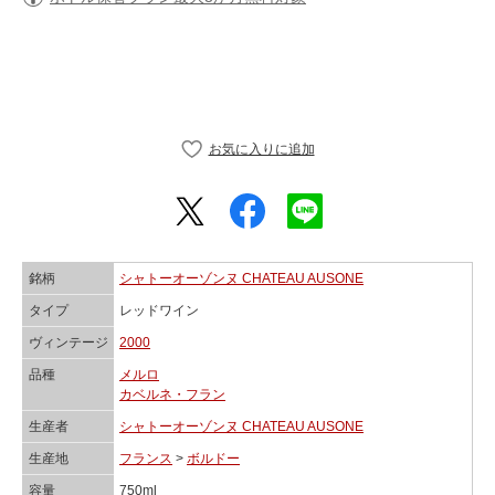
銘柄
シャトーオーゾンヌ CHATEAU AUSONE
タイプ
レッドワイン
ヴィンテージ
2000
品種
メルロ
カベルネ・フラン
生産者
シャトーオーゾンヌ CHATEAU AUSONE
生産地
フランス
>
ボルドー
容量
750ml