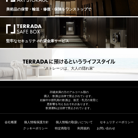
美術品の保管・輸送・修復・保険を
ワンストップで
堅牢なセキュリティの貸金庫サービス
“ストレージは、大人の隠れ家”
20歳未満の方のアルコール類の
購入・飲酒は法律で禁止されています。
妊娠中や授乳期の飲酒は、胎児・乳児の発育に
悪影響を与えるおそれがあります。
飲酒運転は法律で禁止されています。
会社概要
個人情報保護方針
個人情報の取扱いについて
セキュリティーポリシー
クッキーポリシー
特定商取引
利用規約
お問い合わせ