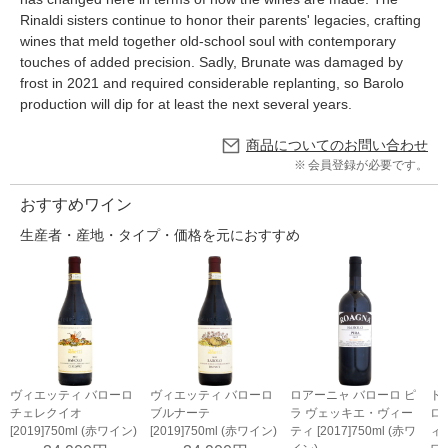
Rinaldi sisters continue to honor their parents' legacies, crafting
wines that meld together old-school soul with contemporary
touches of added precision. Sadly, Brunate was damaged by
frost in 2021 and required considerable replanting, so Barolo
production will dip for at least the next several years.
商品についてのお問い合わせ
会員登録が必要です。
おすすめワイン
生産者・産地・タイプ・価格を元におすすめ
ヴィエッティ バローロ
ロアーニャ バローロ ピ
ド
ヴィエッティ バローロ
ブルナーテ
ラ ヴェッキエ・ヴィー
ロ
チェレクイオ
[2019]750ml (赤ワイン)
ティ [2017]750ml (赤ワ
ィー
[2019]750ml (赤ワイン)