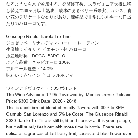
なるようなら水で冷却する。発酵終了後、スラヴォニア大樽に移
し替えて36ヶ月以上熟成。酸味のあるベリー系果実、カシス、青
い花のデリケートな香りがあり、流線型で非常にシルキーな口当
たりのバローロです。
Giuseppe Rinaldi Barolo Tre Tine
ジュゼッペ・リナルディ バローロ トレ・ティン
生産地：イタリア ピエモンテ州 バローロ
原産地呼称：DOCG. BAROLO
ぶどう品種：ネッビオーロ 100%
アルコール度数：14.0%
味わい：赤ワイン 辛口 フルボディ
ワインアドヴォケイト：95 ポイント
The Wine Advocate RP 95 Reviewed by: Monica Larner Release
Price: $300 Drink Date: 2026 - 2048
This is a celebrated blend of mostly Ravera with 30% to 35%
Cannubi San Lorenzo and 5% Le Coste. The Giuseppe Rinaldi
2020 Barolo Tre Tine is still tight and narrow at this young stage,
but it will surely flesh out with more time in bottle. There are
delicate fragrances of tart berry fruit, cassis and blue flower over