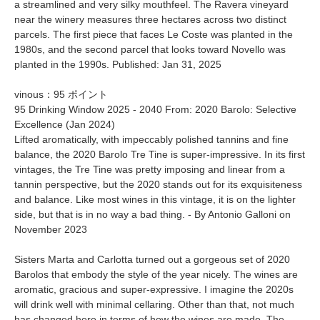
a streamlined and very silky mouthfeel. The Ravera vineyard
near the winery measures three hectares across two distinct
parcels. The first piece that faces Le Coste was planted in the
1980s, and the second parcel that looks toward Novello was
planted in the 1990s. Published: Jan 31, 2025
vinous：95 ポイント
95 Drinking Window 2025 - 2040 From: 2020 Barolo: Selective
Excellence (Jan 2024)
Lifted aromatically, with impeccably polished tannins and fine
balance, the 2020 Barolo Tre Tine is super-impressive. In its first
vintages, the Tre Tine was pretty imposing and linear from a
tannin perspective, but the 2020 stands out for its exquisiteness
and balance. Like most wines in this vintage, it is on the lighter
side, but that is in no way a bad thing. - By Antonio Galloni on
November 2023
Sisters Marta and Carlotta turned out a gorgeous set of 2020
Barolos that embody the style of the year nicely. The wines are
aromatic, gracious and super-expressive. I imagine the 2020s
will drink well with minimal cellaring. Other than that, not much
has changed here in terms of how the wines are made. The