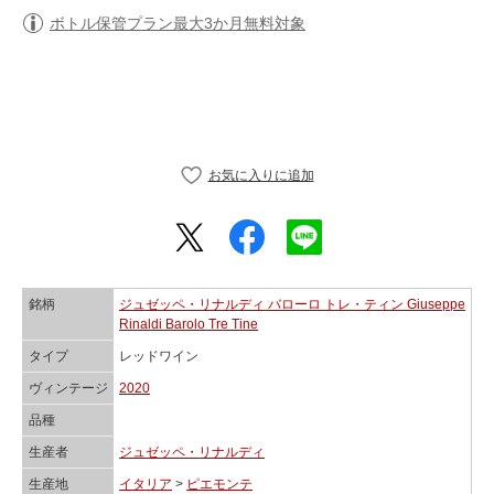
ボトル保管プラン最大3か月無料対象
銘柄
ジュゼッペ・リナルディ バローロ トレ・ティン Giuseppe
Rinaldi Barolo Tre Tine
タイプ
レッドワイン
ヴィンテージ
2020
品種
生産者
ジュゼッペ・リナルディ
生産地
イタリア
>
ピエモンテ