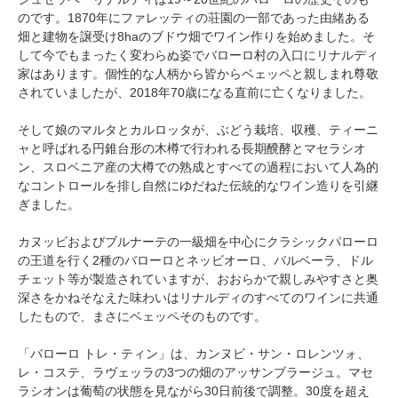
のです。1870年にファレッティの荘園の一部であった由緒ある
畑と建物を譲受け8haのブドウ畑でワイン作りを始めました。そ
して今でもまったく変わらぬ姿でバローロ村の入口にリナルディ
家はあります。個性的な人柄から皆からベェッペと親しまれ尊敬
されていましたが、2018年70歳になる直前に亡くなりました。
そして娘のマルタとカルロッタが、ぶどう栽培、収穫、ティーニ
ャと呼ばれる円錐台形の木樽で行われる長期醗酵とマセラシオ
ン、スロベニア産の大樽での熟成とすべての過程において人為的
なコントロールを排し自然にゆだねた伝統的なワイン造りを引継
ぎました。
カヌッビおよびブルナーテの一級畑を中心にクラシックパローロ
の王道を行く2種のバローロとネッビオーロ、バルベーラ、ドル
チェット等が製造されていますが、おおらかで親しみやすさと奥
深さをかねそなえた味わいはリナルディのすべてのワインに共通
したもので、まさにベェッペそのものです。
「バローロ トレ・ティン」は、カンヌビ・サン・ロレンツォ、
レ・コステ、ラヴェッラの3つの畑のアッサンブラージュ。マセ
ラシオンは葡萄の状態を見ながら30日前後で調整。30度を超え