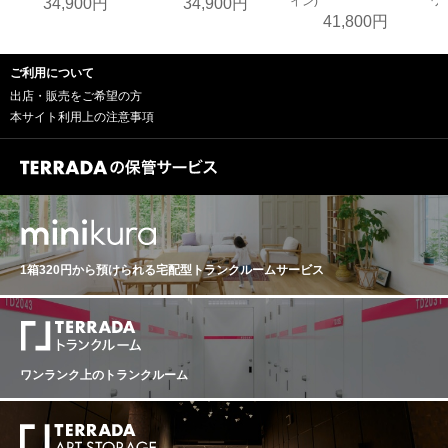
イン)
ワ
34,900円
34,900円
41,800円
ご利用について
出店・販売をご希望の方
本サイト利用上の注意事項
1箱320円から預けられる
宅配型トランクルームサービス
ワンランク上のトランクルーム