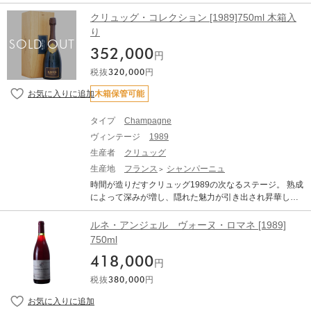
イルをバランス良く表現した、良年のみ造られるヴィン
す。休ませずに抜栓してしまうと本来の味わいは全く表
テージ・シャンパーニュ！ アンリオ家は17世紀からワイ
れてきません。商品到着後、最低でも2週間は休ませてく
クリュッグ・コレクション [1989]750ml 木箱入
ン造りに携わり、1808年にアポリーヌ・アンリオ夫人が
ださい。 ●古酒特有のボトル傷や汚れがございます。 ●澱
り
メゾン・アンリオを設立。この時から今日に至るまでの2
がございますので、商品到着後はボトルを立てた状態
352,000
00年以上、家族経営を行っている老舗のシャンパンメゾ
で、澱が沈み落ち着くまで休息させてから(最低でも1か
円
ンです。20世紀初頭、フィロキセラの流行や第一次世界
月、出来れば2カ月以上)抜栓してください。 ●熟成によ
税抜
320,000
円
大戦により畑は大きな被害を受けました。 1926年にエテ
る色調の変化（白ワインは黄金色に、赤ワインはレンガ
ィエンヌ・アンリオが経営を継承。畑の回復に尽力、海
色に）や、香り、味わいが複雑に変化している可能性が
木箱保管可能
外市場の拡大とアンリオの成長に貢献し、その後、故ジ
あります。これらは古酒の特徴です。 熟成されたワイン
ョゼフ・アンリオが経営を引き継ぎ、アンリオの名声を
(古酒)ですのでボトルバリエーション等ございます。それ
タイプ
Champagne
確固たるものに築き上げました。現在は、ジル・ド・ラ
をご理解頂いた上でのご購入をお願い致します。
ヴィンテージ
1989
ルズィエール・アンリオがアンリオグループの中心とな
り、さらなる品質の向上を目指しています。 「ブリュッ
生産者
クリュッグ
ト・ミレジメ」は、良年のみにグランクリュとプルミエ
生産地
フランス
シャンパーニュ
クリュのブドウのみを使用して造るミレジメ。ヴィンテ
時間が造りだすクリュッグ1989の次なるステージ。 熟成
ージの特徴とエレガントなアンリオスタイルをバランス
によって深みが増し、隠れた魅力が引き出され昇華した
良く表現しています。マグナムボトルは10年以上の瓶熟
シャンパーニュ！ すでに高い評価を受けたヴィンテージ
を経てリリース。21年10-11月または22年3月デゴルジ
シャンパーニュがセラーで静かに第二の開花の時を待っ
ルネ・アンジェル ヴォーヌ・ロマネ [1989]
ュ。 CHAMPAGNE HENRIOT BRUT MILLESIME アンリ
ています。そのクリュッグ・ヴィンテージは時を重ねて
750ml
オ ブリュット・ミレジメ 生産地：フランス シャンパー
クリュッグ・コレクションとなり、新たな個性をあらわ
ニュ 原産地呼称：AOC. CHAMPAGNE ぶどう品種：ピノ
418,000
にします。 ランス市に本拠を構え、伝統と歴史を守り続
円
ノワール 50%、シャルドネ 50% アルコール度数：12.
けるシャンパンハウス「クリュッグ社」。1843年の創業
0% 味わい：シャンパン スパークリングワイン 白 辛口
税抜
380,000
円
以来、家族経営を守り続けています。発酵はすべて樽で
【古酒について、当店からのお願い】 オールドヴィンテ
行うなど、昔ながらの伝統的な製法を貫いており、その
ージのワインは必ず休息させることが必要です。休ませ
重厚な味わいは、世界中から最高の評価を受けていま