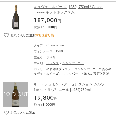
長く続きます。 KRUG COLLECTION クリュッグ・コレ
を所有していたニコラ・アレクサンドル・ド・セギュー
を理由とする返品・交換は承りいたしかねます。あらか
クション 生産地：フランス シャンパーニュ 原産地呼
ル伯爵は「我ラフィットを作るが、わが心はカロンにあ
キュヴェ・ルイーズ [1989] 750ml / Cuvee
じめご了承ください。 ・TERRADA WINE STORAGEで
称：AOC. CHAMPAGNE ぶどう品種：ピノ・ノワール 4
り」と、当時この地で最高のシャトーの一つに数えられ
Louise ギフトボックス入
の保管を希望される場合は、撮影画像にてご確認くださ
7%、シャルドネ 29%、ムニエ 24% アルコール度数：1
たいたのがシャトー・カロン・セギュールです。 ハート
い。ラベル状態は経年劣化の可能性がある旨をご了承の
2.5% 味わい：シャンパン スパークリングワイン 白 辛口
187,000
が中央にあしらわれたその印象的なラベルが広く愛され
円
上、預け入れをお願いいたします。 ーーーーーーー
■1989年ヴィンテージ情報■ クリュッグ1989は、非常に
てきましたが、そのスタイルはカベルネ・ソーヴィニヨ
税抜
170,000
円
暑い夏によって完結したコントラスト豊かな一年を象徴
ンを主体とした優雅で骨格のある長期熟成に耐えうるス
しています。クリュッグにとって、この年のワインは円
タイルです。 19世紀後半からガクストン家が管理し、20
木箱保管可能
熟かつ表情豊かで、長く続く余韻が愉しめる、絹のよう
12年にはフランスを代表する保険会社傘下のスラヴニー
ななめらかさを備え、まさに完全無欠と称えるにふさわ
ル社が買収。カベルネの比率を上げながら、醸造設備を
タイプ
Champagne
しいものとなりました。この年の特徴を表現するため
刷新し、区画ごとにきめ細やかに醸造できるようになり
に、クリュッグ・メゾンは、均整の取れたストラクチャ
ヴィンテージ
1989
その品質は飛躍的に向上しました。 今回シャトーからリ
ーで持続力のあるピノ・ノワール（47％）や、濃厚なシ
リースされた限定アソートセット「The Book」は、シャ
生産者
ポメリー
ャルドネ（29％）や、まばゆいほどに新鮮なムニエ（2
トーで大切に保管されてきた貴重なカロン・セギュール
生産地
フランス
シャンパーニュ
4％）をブレンドしました。 クリュッグ。コレクション1
のバックヴィンテージが、カロン・セギュールをひも解
ポメリーの最高級プレステージシャンパーニュであるキ
989は、時間が造りだすクリュッグ1989の新たなクリュ
く古の書物を模した特別ケースに収められています。 カ
ュヴェ・ルイーズ。 シャンパーニュ地方の宝石と呼ばれ
ッグ・コレクション1988は、特に素晴らしい3年間（198
ロン・セギュールの歴史と熟成の過程を体験することが
る、アヴィズ、クラマン、アイの3つのグラン・クリュの
8年、1989年、1990年）からなるメゾン クリュッグ独自
できる特別セットです。 世界限定300セット。WA 1989:
中でも、キュヴェ・ルイーズ専用の区画の葡萄のみを使
の3部作の一部です。特異な気候によってシャンパーニュ
ルー・デュモン レア・セレクション ムルソー
92、1995:94、2003:93、2010:89、2016:96
用し、さらに純粋で繊細な果汁「クール・ド・キュヴェ
に個性が与えられ、かつ極めてクリュッグらしい作品に
1er ジュヌヴリエール [1989]750ml
（キュヴェの魂）」のみを使用して造られます。そし
仕上がっています。ステージです。クリュッグ コレクシ
19,800
て、世界遺産登録されたポメリーの地下セラーの中で、
ョン 1989は誕生から25年を経た今もなお、信じられな
円
最低８年以上の熟成を経て「究極の純粋さ」を誇るキュ
いほどの若さと豊かな表情、個性を放っています。 クリ
税抜
18,000
円
ヴェ・ルイーズが生みだされます。 Cuvée Louise 1989
ュッグ・コレクション1988は、特に素晴らしい3年間（1
太陽を感じさせるあたたかみのあるゴールドの色。フレ
988年、1989年、1990年）からなるメゾン・クリュッグ
ッシュで生き生きとした香り、心地よい広がりのある力