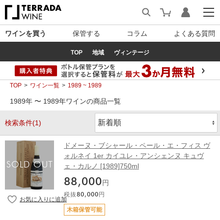
ワインを買う
保管する
コラム
よくある質問
TOP
地域
ヴィンテージ
TOP
ワイン一覧
1989 ~ 1989
1989年 〜 1989年ワインの商品一覧
検索条件(1)
ドメーヌ・ブシャール・ペール・エ・フィス ヴ
ォルネイ 1er カイユレ・アンシェンヌ キュヴ
ェ・カルノ [1989]750ml
88,000
円
税抜
80,000
円
木箱保管可能