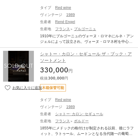
ずに抜栓してしまうと本来の味わいは全く表れてきませ
す。 英国王室の晩餐会でも愛飲されるシャンパーニュ
ん。商品到着後、最低でも2週間は休ませてください。 ●
タイプ
Red wine
「クリュッグ」は、手作りの小さな樫の樽で造られ、素
古酒特有のボトル傷や汚れがございます。 ●澱がござい
ヴィンテージ
1989
晴らしい芳香と深みのある味を醸し出していますが、こ
ますので、商品到着後はボトルを立てた状態で、澱が沈
れは150年以上の歴史を持つクリュッグ家の伝統と巧み
生産者
René Engel
み落ち着くまで休息させてから(最低でも1か月、出来れ
な技術によるものです。 「クリュッグ・コレクション」
生産地
フランス
ブルゴーニュ
ば2カ月以上)抜栓してください。 ●熟成による色調の変
は、クリュッグ社がごく限定数のヴィンテージ・シャン
化（白ワインは黄金色に、赤ワインはレンガ色に）や、
1910年にブルゴーニュのヴォーヌ・ロマネにルネ・アン
パーニュを最高の条件下でセラーに保存し、熟成させた
香り、味わいが複雑に変化している可能性があります。
ジェルによって設立され、ヴォーヌ・ロマネ村を中心に1
上で、再リリースするという恐るべき「セカンド・ステ
これらは古酒の特徴です。 熟成されたワイン(古酒)です
0ヘクタールを所有した今は亡きドメーヌです。 村名の
ージ」アイテムです。 熟成によって深みが増し、隠れた
のでボトルバリエーション等ございます。それをご理解
ヴォーヌ・ロマネ以外に一級畑のオー・ブリュレ、エシ
シャトー・カロン・セギュール ザ・ブック・ア
魅力が引き出されています。本来の風味はよりしっかり
頂いた上でのご購入をお願い致します。
ェゾー、グラン・エシェゾー、クロ・ヴージョと珠玉の
ソートメント
とした骨格をなし、驚くような新たな味わいが出現しま
畑を所有していました。 ルネはディジョン大学で教鞭を
す。クリュッグ ヴィンテージに秘められた深遠な物語を
330,000
取りながらワインを作り、その大半はネゴシアンにバル
円
表現するクリュッグ コレクションは、常に新たな発見に
クで売却していましたが、自らの名を冠した元詰めワイ
満ちています。クリュッグ コレクション 1989は、時間
税抜
300,000
円
ンは少量ながら既に高い評価を得ていました。 1981年に
が造りだすクリュッグ 1989の新たなステージです。 ■テ
は孫のフィリップがドメーヌを継承しその名声は揺るぎ
木箱保管可能
イスティング・ノート■ 深く力強いゴールドのイエロー
ないものとなしましたが、2005年に不慮の事故で他界。
カラーが成熟、贅沢さ、ハーモニー、エレガンスを伝え
後継者不在の中、2005年にはシャトー・ラトゥールを所
ます。エキゾチックで複雑なスパイスと蜂蜜、ホワイト
タイプ
Red wine
有するアルテミスが買収してその名をドメーヌ・デュー
フルーツ、トリュフ、土、ブラウンのリンゴ、贅沢な花
ヴィンテージ
1989
ジニーとしました。 現存するルネ・アンジェルのワイン
の香り、イースト、そしてわずかに優しいナッツのよう
は希少で、伝説のワインとして愛好家の間で垂涎の的と
生産者
シャトー･カロン･セギュール
な香りが感じられます。口に含めば、梨や青リンゴ、柑
なっています。 ーーーーーーー ※ご購入前に必ずご確認
生産地
フランス
ボルドー
橘類のマーマレード、新鮮なイチジクの眩いばかりに
ください※ 本商品は、オールドヴィンテージの商品で
若々しくも、深い味わいや土の風味までもが感じられ、
1855年にメドックの格付けが制定される以前、後にラフ
す。 多少の経年変化がございます。 ・外観のコンディシ
ミネラルやスパイスの淡い味わいとともに余韻がずっと
ィット、ラトゥール、ムートンとなる当代随一の葡萄畑
ョンに関しては掲載写真をご確認ください。 ・外装不良