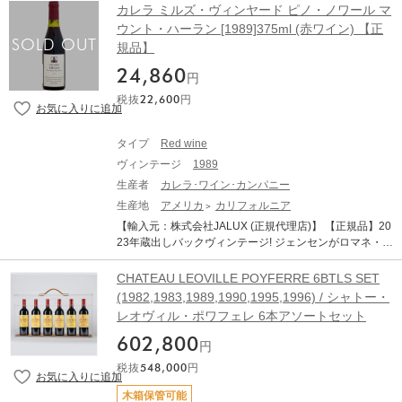
リで最も高品質なワインの多くが生まれる場所。その場
カレラ ミルズ・ヴィンヤード ピノ・ノワール マ
OT ドメーヌ・ブシャール・ペール・エ・フィス ヴォル
所でフランスの初めて植えましたのがヴィーニャ・エラ
ウント・ハーラン [1989]375ml (赤ワイン) 【正
ネイ 1er カイユレ アンシェンヌ キュヴェ・カルノ 生産
スリス。初代当主ドン・マキシミアーノ・エラスリスは
地：フランス ブルゴーニュ コート・ド・ボーヌ ヴォル
規品】
イニシアティブと創造力は、後の世代にも受け継がれ1世
ネイ 原産地呼称：AOC. VOLNAY ぶどう品種：ピノ・ノ
紀以上経った今日も家族経営を守りエラスリスを世界中
24,860
ワール 100% 味わい：赤ワイン 辛口 ミディアムボディ
円
で最も注目されるワインに成長させるまでに至りまし
【古酒について、当店からのお願い】 オールドヴィンテ
税抜
22,600
円
た。 【進化するチリワイン】 2004年1月、リッツ・カー
ージのワインは必ず休息させることが必要です。休ませ
ルトン・ベルリンでジャーナリスト、ソムリエなど36名
ずに抜栓してしまうと本来の味わいは全く表れてきませ
が ブラインド・テイスティング。マルゴー、ラトゥー
ん。商品到着後、最低でも2週間は休ませてください。 ●
タイプ
Red wine
ル、ラフィットを抜いてナンバー1に輝いたのは ビニェ
長年現地蔵元のセラーで熟成されてきたボトルのため、
ヴィンテージ
1989
ード・チャドウィック2000年。 エラスリスのカベルネの
古酒特有のボトル傷や汚れがございます。 ●ラベルは過
秀逸性を世界に証明しました。 セット内容 【ドン・マキ
生産者
カレラ･ワイン･カンパニー
去の復刻版ラベルになります。 ●澱がございますので、
シミアーノ ファウンダーズ リザーヴ [1989]】 1989
生産地
アメリカ
カリフォルニア
商品到着後はボトルを立てた状態で休息させてから(最低
年 ワイン醸造革命の始まりと技術の向上を迎え始めた1
でも1か月、出来れば2カ月以上)抜栓してください。 ●熟
【輸入元：株式会社JALUX (正規代理店)】 【正規品】20
989年 セパージュ：カベルネ・ソーヴィニョン 100%
成による色調の変化（白ワインは黄金色に、赤ワインは
23年蔵出しバックヴィンテージ! ジェンセンがロマネ・コ
アルコール： 12.0％ / pH： 3.44 / 総酸性度： 6.3 g / l
レンガ色に）や、香り、味わいが複雑に変化している可
ンティなら、このミルズはグラン・エシェゾーに例えら
（酒石酸) / 残留糖分： 2.12 g / L 透明な赤レンガ色でチ
能性があります。これらは古酒の特徴です。熟成された
れます。 ブルゴーニュワインの不思議な力に引き込まれ
CHATEAU LEOVILLE POYFERRE 6BTLS SET
ェリーのハイライトであり、フレッシュフルーツのノー
ワイン(古酒)ですのでボトルバリエーション等ございま
た創業者のジョシュ・ジェンセンは1969年よりDRC（ロ
(1982,1983,1989,1990,1995,1996) / シャトー・
ト、よりバルサミコのタッチ、 やや土っぽいノートのあ
す。それをご理解頂いた上でのご購入をお願い致しま
マネ・コンティのワイナリー）でスタッフとして当時の
る複雑で深いノーズを持つワインです。口に含むと深く
レオヴィル・ポワフェレ 6本アソートセット
す。
セラー責任者アンドレ・ノブレの元で働き、「ぶどうに
エレガントで、 熟成されよく磨かれたタンニンが丸みを
ほとんど手をかけない自然なワイン造り」に魅せられ、
602,800
帯び、上質に感じさせ、非常に持続的な後味を与えま
円
「アメリカで最高のピノ・ノワールを造る」という目標
す。 ジェームス・サックリング氏：91点 【ドン・マキシ
税抜
548,000
円
を掲げ、長い長い土壌探しの旅の果てにカリフォルニ
ミアーノ ファウンダーズ リザーヴ [2009]】 2009年
ア、マウントハーランにてワイン造りを開始。今ではカ
世界に衝撃を与えた2004年のベルリンテイスティングや
木箱保管可能