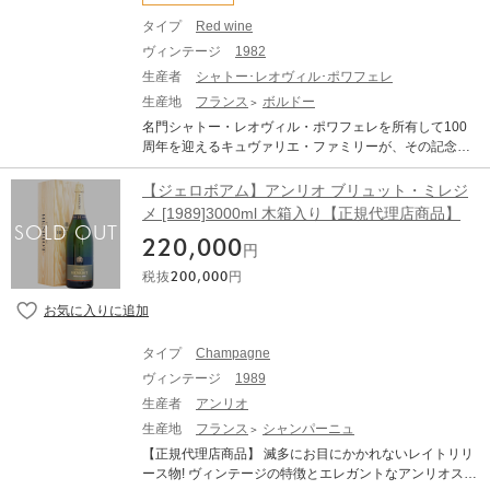
リフォルニアのロマネ・コンティと称され、世界中で愛
プレミアムチリワインヘの品質を探求した2000年代を体
されるワインを造り続けています。 「ミルズ・ヴィンヤ
タイプ
Red wine
現した2009年 セパージュ：80％カベルネソーヴィニヨ
ード ピノ・ノワール マウント・ハーラン」は、レラ4番
ン、10％カルメネール、5％プチヴェルド、5％カベルネ
ヴィンテージ
1982
目の単一畑。ジョシュ氏の親友で、ワイナリーの土地を
フラン アルコール： 14.5％ / pH： 3.38 / 総酸性度：5.97
生産者
シャトー･レオヴィル･ポワフェレ
買収した際に力を貸してくれたジョン・エヴェレット・
g / l（酒石酸) / 残留糖分：2.82 g / l ルビーのきらめきの
ミルズ氏の名にちなんでつけられました。 ジェンセンが
生産地
フランス
ボルドー
ある美しい紫赤色のドンマキシミアーノ2009は、ブラッ
ロマネ・コンティなら、このミルズはグラン・エシェゾ
名門シャトー・レオヴィル・ポワフェレを所有して100
クベリーやブルーベリーなどの 黒い果実でいっぱいで、
ーに例えられます。畑はジェンセンより広いですが、ロ
周年を迎えるキュヴァリエ・ファミリーが、その記念と
スグリとリコリスが添えられており、すべてナッツと杉
マネ・コンティなみの低収穫により生産量はジェンセン
して特別にリリースした6本アソートセット。贅沢にも8
の微妙なノートで 囲まれています。口の中でそれは素晴
より少ない。 ミルズ・ヴィンヤードのピノ・ノワール
0年代、90年代を代表する極上の飲み頃ヴィンテージを
らしい個性で寛大で官能的なプロフィールを示します。
【ジェロボアム】アンリオ ブリュット・ミレジ
は、チェリーやレッドベリーの果実味を中心に、心地の
ラインナップした贅沢なセットとなっています。シャト
黒い果物といくつかのタルトチェリーとクローブとトリ
メ [1989]3000ml 木箱入り【正規代理店商品】
良いスパイス風味、西洋杉のような芳香に溢れ、プラム
ーで大切に長い時間をかけて保管されていたものであ
ュフの柔らかいノートが豊富です。 非常に優れた酸味
やオリーブ、ビタースイートチョコレートの風味、十分
220,000
り、状態も抜群です。 こちらのセットは合計で6本のお
と、構造と特徴を提供するタンニンが存在することで、
円
な丸みのあるタンニンが特徴的です。 ■AVA Mt. Harlanに
届けとなります。 1.シャトー・レオヴィル・ポワフェレ
非常に活気のあるワインであり、非常に長持ちし、瓶の
ついて■ この一帯にワイナリーを構えているのはカレラ
税抜
200,000
円
1982 サン・ジュリアン 1本 2.シャトー・レオヴィル・
中で年を重ねるごとに複雑さが増します。 ジェームス・
だけにもかかわらず、あまりの品質の高さからカレラの
ポワフェレ 1983 サン・ジュリアン 1本 3.シャトー・レ
サックリング氏：95点
ための唯一の原産地呼称「マウント・ハーラン・AVA」
オヴィル・ポワフェレ 1989 サン・ジュリアン 1本 4.シ
が1990年に認められることになりました。 CALERA MT.
ャトー・レオヴィル・ポワフェレ 1990 サン・ジュリア
タイプ
Champagne
HARLAN MILLS PINOT NOIR カレラ ミルズ・ヴィンヤ
ン 1本 5.シャトー・レオヴィル・ポワフェレ 1995 サ
ード ピノ・ノワール マウント・ハーラン 生産地：アメ
ヴィンテージ
1989
ン・ジュリアン 1本 6.シャトー・レオヴィル・ポワフェ
リカ カリフォルニア セントラル・コースト 原産地呼
レ 1996 サン・ジュリアン 1本
生産者
アンリオ
称：AVA Mt. Harlan ぶどう品種：ピノ・ノワール 100%
生産地
フランス
シャンパーニュ
アルコール度数：13.5% 味わい：赤ワイン 辛口 ミディア
【正規代理店商品】 滅多にお目にかかれないレイトリリ
ムボディ 【古酒について、当店からのお願い】 オールド
ース物! ヴィンテージの特徴とエレガントなアンリオスタ
ヴィンテージのワインは必ず休息させることが必要で