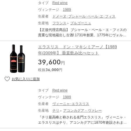
タイプ
Red wine
ヴィンテージ
1989
生産者
ドメーヌ･ブシャール･ペール･エ･フィス
生産地
フランス
ブルゴーニュ
【正規代理店商品】 ブシャール・ペール・エ・フィスの
貴重な現地蔵出し古酒! 1731年創業、1775年にヴォルネ
ーのカイユレ畑、タイユピエ畑などを取得しワイン造り
を開始しました。1820年に、15世紀の要塞であるシャト
エラスリス ドン・マキシミアーノ【1989
ー ド ボーヌを取得し瓶熟庫として利用しており、現在も
年/2009年】 垂直飲み比べセット
19世紀のワイン約3000本が眠っています。 1995年、シ
39,600
ャンパーニュの老舗アンリオ家の故ジョゼフ アンリオが
円
オーナーになると、ワイン造りの全工程において徹底し
税抜
36,000
円
た品質改革が行われました。自社畑ブドウから造られる
ドメーヌワインと買いブドウからのネゴシアン部門があ
りますが、ドメーヌとしてのブシャールは、コート ドー
ルに約130ha(うちグランクリュ12ha、プルミエクリュ7
タイプ
Red wine
4ha)におよぶ優れた畑を所有するコート ドール最大のド
ヴィンテージ
1989
メーヌです。 「ヴォルネイ 1er カイユレ アンシェンヌ
キュヴェ・カルノ」は、1級畑ルイ11世がワインをすべ
生産者
ヴィーニャ･エラスリス
て独り占めしてしまったこともあるという銘醸村ヴォル
生産地
チリ
アコンカグア・ヴァレー
ネー村のブドウを使用。RougeotteはRouge(赤）という
『チリ最高峰と称される名門エラスリス』 ヴィーニャ・
語を含む通り、良く熟す区画です。 こちらの商品はリコ
エラスリスはチリ、アコンカグアに1870年創設されまし
ルクしておりません。 DOMAINE BOUCHARD PERE ET
た。アコンカグアは世界屈指のテロワールを持った、チ
FILS VOLNAY CAILLERETS ANCIENNE CUVEE CARN