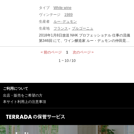
独自の3部作の一部です。特異な気候によってシャンパー
強い味わい。太陽に恵まれたヴィンテージらしく、熟し
ニュに個性が与えられ、かつ極めてクリュッグらしい作
タイプ
White wine
た果実特有のエレガントで長い余韻。 品種：シャルドネ
品に仕上がっています。クリュッグ・コレクションのボ
ヴィンテージ
1989
60％、ピノ・ノワール 40%
トルには番号が ジャンシス・ロビンソン：19 ポイント
生産者
ルー･デュモン
青みがかった黄褐色。進化と深みが浸透。ブラウンのリ
ンゴ、タルト・タタンジュースの香り。豊かな味わい。
生産地
フランス
ブルゴーニュ
酸味は比較的少なく、広大さと壮大さを感じさせる。エ
2018年1月8日放送 NHK プロフェッショナル 仕事の流儀
ネルギッシュというより、心地よさを感じる。ジャンシ
第346回 にて、ワイン醸造家 ルー・デュモンの仲田晃司
ス・ロビンソン 2020 ワインスペクテーター：96 ポイン
氏が特集されました！ 何分20年たったオールドヴィンテ
ト クリーミーな泡とアーモンドフィナンシェ、アプリコ
ージです。 商品到着後、最低でも二週間ぐらいは休ませ
< 前のページ
1
次のページ >
ットジャム、糖蜜、カルダモンの豊かなノートが心地よ
てください。 ムルソーの中でも、レ・ペリエール、レ・
く絡み合い、きめ細かな切れ目、余韻が残る酸味、そし
1 ~ 10 / 10
シャルムと並び、一級畑の中の三傑と言われ るジュヌヴ
てパスティス、ラズベリーピューレ、フェンネルシー
リエールは特級に匹敵する秀逸なワインが生み出される
ド、フルール・ド・セルの風味が漂います。洗練された
クリマです。 20年の熟成期間を経て、どのような味わい
余韻が残り、塩分を帯びたミネラルがほんのり感じられ
に仕上がっているでしょうか。
ます。 ワインスペクテーター 2020
ご利用について
出店・販売をご希望の方
本サイト利用上の注意事項