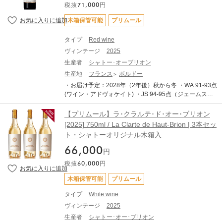
を兼ね備えたバランスで、申し分のない素晴らしいアロ
税抜
71,000
円
せん。 ・写真はイメージです。 シャトー・オーブリオン
マとボディを備えております。 ------------------------- ※写
は1855年のメドックの格付けで唯一メドック以外の地区
木箱保管可能
プリムール
真はイメージとなります。エチケットなど変更となる場
から第一級に格付けされたシャトーです。その歴史はロ
合がございます。 ※説明の内容はAI翻訳による和訳を掲
ーマ帝国の時代にまで遡り、中世には既に卓越したワイ
タイプ
Red wine
載しております。 ※クール便にてお届けいたします。 ※
ンを生み出すシャトーとして世に広く知られていまし
ご配送料はご購入状況に応じてご決済時に加算となりま
ヴィンテージ
2025
た。 18世紀末、当時の駐仏大使で後に初代アメリカ大統
す。 ※TERRADA WINE STORAGEボトル保管へのお届
領となるトマス・ジェファーソンがシャトーを訪問し、
生産者
シャトー･オーブリオン
けも可能です。
その素晴らしさに感銘を受けルイジアナの自宅に6ケース
生産地
フランス
ボルドー
のオーブリオンを持ち帰った逸話は特に有名です。1935
・お届け予定：2028年（2年後）秋から冬 ・WA 91-93点
年ニューヨークの銀行家クラレンス・ディロンがシャト
(ワイン・アドヴォケイト) ・JS 94-95点（ジェームス・
ーを買収、1983年にはオーブリオンの向かいに位置し、
サックリング） ・AG 点 (アントーニオ・ガッローニ) ・T
オーブリオンとその出自を共にしていたラミッション・
ERRADA WINE STORAGEへのお預け入れが可能です。
【プリムール】ラ･クラルテ･ド･オー･ブリオン
オーブリオンを傘下に収めています。現在はその曾孫に
・TERRADA WINE STORAGE 限定サービス「木箱保
[2025] 750ml / La Clarte de Haut-Brion | 3本セッ
あたるルクセンブク皇太子プリンス・ロベールが、傘下
管」 対象商品です。 ・日本への輸送は低温管理された船
に納める全シャトーを統括。そのワイン造りは3世代に渡
ト・シャトーオリジナル木箱入
便（リーファー輸送）を使用します。 ・表示価格は各種
ってオーブリオンを支えてきたデルマス家の3代目ジャ
輸入費用や税金を含めた総額です、追加費用はございま
66,000
ン・フィリップ・デルマスが担っています。 シャトー・
円
せん。 ・写真はイメージです。 シャトー・オーブリオン
オーブリオン、シャトー・オーブリオン・ブラン、シャ
税抜
60,000
円
は1855年のメドックの格付けで唯一メドック以外の地区
トー・ラミッション・オーブリオン、シャトー・ラ・ミ
から第一級に格付けされたシャトーです。その歴史はロ
ッション・オーブリオン・ブラン、これに2011年に加わ
木箱保管可能
プリムール
ーマ帝国の時代にまで遡り、中世には既に卓越したワイ
ったクイントゥスが、オーブリオンの哲学であるエキイ
ンを生み出すシャトーとして世に広く知られていまし
タイプ
White wine
ブレ（均衡）、コンプレシテ（複雑さ）、エレガンス
た。 18世紀末、当時の駐仏大使で後に初代アメリカ大統
（優雅さ）を保ちながら、同じチームによって生み出さ
ヴィンテージ
2025
領となるトマス・ジェファーソンがシャトーを訪問し、
れています。 そして2025年。このヴィンテージは、極端
生産者
シャトー･オー･ブリオン
その素晴らしさに感銘を受けルイジアナの自宅に6ケース