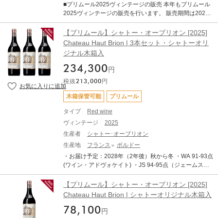
RRADA WINE STORAGEボトル保管へのお届けも可能で
■プリムール2025ヴィンテージの販売 本年もプリムール
トレスなどが要因とされていますが、生産量が限定的な
す。
2025ヴィンテージの販売を行います。 販売期間は2026
ヴィンテージとなります。 赤ワインは総じて非常に品質
年7月21日17:00～11月30日までとなります。 ■商品につ
が良く、濃厚で骨格がありながらもエレガントで、純粋
いて [2025] 750ml ×1 ・WA (Wine Advocate) ・JS （Ja
【プリムール】シャトー・オーブリオン [2025]
な果実味を備えています。 タンニンは総じて量が多く、
mes Suckling） ■ボルドー2025年について 2025年ヴィ
Chateau Haut Brion | 3本セット・シャトーオリ
長期熟成のポテンシャルの高さを強く感じさせます。 ま
ンテージは、近年の高糖度・高アルコール化の傾向から
た、白ワインも大変すばらしいヴィンテージです。 完熟
ジナル木箱入
一転し、「クラシックなアルコール度数」と「完璧なバ
ブドウ由来のアロマティックさと、早い収穫によって維
ランス」、「エレガンス」が備わった、長期熟成ポテン
234,300
持された活き活きとした酸との対比が素晴らしい仕上が
円
シャルの秘めた素晴しいヴィンテージとなりました。 6
りです 純度、複雑さ、バランスを兼ね備えたバランス
税抜
213,000
円
～8月の平均気温は過去10年平均を大きく上回る暑く乾
で、申し分のない素晴らしいアロマとボディを備えてお
燥した夏でしたが、夜間に気温が下がったことで美しい
ります。 ------------------------- ※写真はイメージとなりま
木箱保管可能
プリムール
酸が保持されました 結果として、過熟感やオークの主張
す。エチケットなど変更となる場合がございます。 ※説
といった過剰な要素が極めて少なく 、濃縮感、フレッシ
タイプ
Red wine
明の内容はAI翻訳による和訳を掲載しております。 ※ク
ュさ、タンニン、果実味、精緻さが完璧なバランスで調
ール便にてお届けいたします。 ※ご配送料はご購入状況
ヴィンテージ
2025
和しています。 歴史的な低収量でリリースの本数はこの
に応じてご決済時に加算となります。 ※TERRADA WIN
生産者
シャトー･オーブリオン
30年の中でも最も少ないレベルに落ち込んでいます。前
E STORAGEボトル保管へのお届けも可能です。
年の天候による水分ストレスなどが要因とされています
生産地
フランス
ボルドー
が、生産量が限定的なヴィンテージとなります。 赤ワイ
・お届け予定：2028年（2年後）秋から冬 ・WA 91-93点
ンは総じて非常に品質が良く、濃厚で骨格がありながら
(ワイン・アドヴォケイト) ・JS 94-95点（ジェームス・
もエレガントで、純粋な果実味を備えています。 タンニ
サックリング） ・AG 点 (アントーニオ・ガッローニ) ・T
ンは総じて量が多く、長期熟成のポテンシャルの高さを
ERRADA WINE STORAGEへのお預け入れが可能です。
【プリムール】シャトー・オーブリオン [2025]
強く感じさせます。 また、白ワインも大変すばらしいヴ
・TERRADA WINE STORAGE 限定サービス「木箱保
Chateau Haut Brion | シャトーオリジナル木箱入
ィンテージです。 完熟ブドウ由来のアロマティックさ
管」 対象商品です。 ・日本への輸送は低温管理された船
と、早い収穫によって維持された活き活きとした酸との
78,100
便（リーファー輸送）を使用します。 ・表示価格は各種
円
対比が素晴らしい仕上がりです 純度、複雑さ、バランス
輸入費用や税金を含めた総額です、追加費用はございま