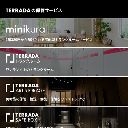
造の中に、繊細なフローラルノートが現れ、やがて柑橘
な上昇（過熟）を免れました。そして8月末に降った「救
す。 そして2025年。このヴィンテージは、極端な気候条
5〜14.0%というクラシックな数値に着地しました。極限
降った恵みの雨と、開花前に蓄えられた地下水のお陰
やライチを思わせる風味が優しく広がります。 質感はな
済の雨」が、ブドウに完璧なバランスをもたらしたので
件の中で「純度と静かな力強さ」を際立たせた年となり
の凝縮感を持ちながらも、過熟感のない鮮烈なフレッシ
で、ぶどうは健全に生育しました。収穫は天候に恵まれ
めらかで柔らかく、全体に調和が取れており、フィニッ
す。 2025年の最大の特徴は、気候変動に対する「品種構
ました。長い歴史に支えられた砂利質テロワールのも
ュさを備えたこのワインは、かつての1986年のような圧
例年よりも早い8月中旬から開始。昼夜の寒暖差がワイン
シュにはほのかな塩味が感じられ、心地よい余韻へと続
成のパラダイムシフト」です。右岸では、メルローの過
と、ドライで厳しい環境によりブドウは小粒で凝縮度を
倒的な長期熟成ポテンシャルと、2018年、2019年、202
にフレッシュさをもたらしました。また生産者はこの10
きます。 ラ・クラルテ・ド・オー・ブリオン2025。それ
熟を避けるため、粘土石灰質に深く根を張るカベルネ・
高めながらも、卓越したポテンシャルを備えて成熟。収
0年の三部作や真に偉大な2022年のような現代の精緻さ
年こうした猛暑と乾燥との課題に向き合い、2015年、20
は、フレッシュさと丸み、繊細さと表現力が美しく共存
フランがブレンドの主役へと躍り出ました。シャトー・
穫は早期に始まり、干ばつの影響によりゆっくりと進行
を併せ持つ、「21世紀のニュークラシック」として、今
16年、2018年、2019年、2020年ヴィンテージから多く
するヴィンテージ。オー・ブリオンの気品あるスタイル
アンジェリュスやシャトー・ラフルールに代表されるト
しながらも、忍耐強い判断によって最適なタイミングが
後のボルドーワインの礎となるでしょう。一方で、生産
のことを学んできました。結果、2022年ヴィンテージは
をより軽やかに体現した、バランスとエレガンスに満ち
ップシャトーは、この品種由来の鮮やかな酸と柔らかく
見極められました。白ワインの収穫は8月14日から21
1箱320円から預けられる
宅配型トランクルームサービス
量は例年の半分程度（25〜30 hl/ha）に落ち込んでいる
こうした環境の変化に非常に能動的に対応できたことも
た一本です。 【2025年ボルドー総評】 「極限の気候下
も品のあるアロマで、猛暑の年とは思えない比類なき気
日、極めて精密な作業のもとで行われています。 2025年
ため、世界的なアロケーション（割当）の争奪戦は免れ
成功の一因と言えます。また葡萄樹自体がこうした過酷
で磨き抜かれた凝縮とエレガンスが交錯する、21世紀の
品をワインに与えています。 左岸では、カベルネ・ソー
のアッサンブラージュは、セミヨン47%、ソーヴィニヨ
ません。 2025年ヴィンテージの特異な生育は、実は前年
な気候に対応し、自然の生命体の順応性には驚くばかり
ニュークラシック」 2025年は、過去50年で最低水準と
ヴィニヨンが極限的な気候の下で圧倒的な適応力を見せ
ン・ブラン53%。アルコール度数は約14.55%。熟成は新
から始まっていたという生産者がいました。2024年春の
です。 熱波と乾燥の影響で収穫された葡萄は非常に小粒
なる歴史的な低収量と、ボルドーが長年培ってきた最新
ました。シャトー・マルゴーのように極限まで高められ
樽45%を用いて行われ、このテロワール特有の繊細さと
天候不順が2025年の花芽形成に影響を与えたという見解
で収量は減少。保水性の高い粘土質土壌や石灰質土壌が
のアグロノミー（農業技術）が交差し、不要な要素がす
たカベルネの比率が、強靭な骨格を形成しています。ま
深みを引き出しています。 グラスには、輝きのある淡い
です。それに加え、2025年夏の極端な干ばつが重なり、
広がるポムロールやサンテミリオン、ジロンド川の温度
べて削ぎ落とされた「絶対的純度」を誇るヴィンテージ
た、晩熟なプティ・ヴェルドも完璧な成熟を迎え、シャ
ワンランク上のトランクルーム
黄金色。香りは非常に繊細で、白い花やアカシア、エル
ブドウの実は非常に小さく凝縮しました。しかし、この
調節効果によって熱波の影響が軽減され、標高が高く風
となりました。記録的な熱波と干ばつに見舞われながら
トー・タルボではかつてない高いブレンド比率でワイン
ダーフラワーといったフローラルなニュアンスに、ほの
過酷な水分ストレスがブドウに「生理学的ブロック（生
通しの良い偉大なテロワールを持つ一部のメドックなど
も、アルコール度数は13.5〜14.0%というクラシックな
にスパイスと深みを与えています。各生産者は抽出温度
かな甘やかなスパイスが寄り添います。口に含むと、構
育の停止)」を引き起こしたことで、皮肉にも糖度の急激
で特に素晴らしい品質に仕上がったようです。生産量の
数値に着地しました。極限の凝縮感を持ちながらも、過
を極端に低く抑え、穏やかな醸造を行うことで、過去最
造は引き締まりつつも精密で複雑。柑橘の爽やかな酸味
な上昇（過熟）を免れました。そして8月末に降った「救
少ない辛口白ワインもフレッシュ感を保ち良好。ソーテ
熟感のない鮮烈なフレッシュさを備えたこのワインは、
高レベルのタンニン量を誇りながらも「カシミア」のよ
に加え、ジンジャーブレッドを思わせる奥行きある風味
済の雨」が、ブドウに完璧なバランスをもたらしたので
ルヌやバルサックなどの甘口ワインも、黒葡萄の収穫後9
かつての1986年のような圧倒的な長期熟成ポテンシャル
うにシームレスで滑らかなテクスチャーを実現しまし
が広がり、全体に密度と集中感を与えています。 味わい
す。 2025年の最大の特徴は、気候変動に対する「品種構
月末の降雨とその後の晴天によって健全にボトリティス
と、2018年、2019年、2020年の三部作や真に偉大な20
美術品の保管・輸送・修復・保険を
ワンストップで
た。 また辛口白の完成度の高さにも注目です。8月中旬
は豊かでありながら張りがあり、時間とともにゆっくり
成のパラダイムシフト」です。右岸では、メルローの過
が広がり見事な貴腐ワインに仕上がりました。 2022年は
22年のような現代の精緻さを併せ持つ、「21世紀のニュ
という歴史的な早期収穫となりながらも、ソーヴィニヨ
とその奥行きと複雑さを明らかにしていきます。シャト
熟を避けるため、粘土石灰質に深く根を張るカベルネ・
2018年、2019年、2020年の三部作を凌ぐ、この100年
ークラシック」として、今後のボルドーワインの礎とな
ン・ブランは豊かな糖度とpH3.1前後という見事な酸の
ー・オー・ブリオン・ブランならではの緊張感とエレガ
フランがブレンドの主役へと躍り出ました。シャトー・
で5指に入るグレートヴィンテージ中のグレートヴィンテ
るでしょう。一方で、生産量は例年の半分程度（25〜30
バランスを両立し、猛暑の年にありがちな重さや単調さ
ンスが一体となり、静かな余韻へと長く続きます。 シャ
アンジェリュスやシャトー・ラフルールに代表されるト
ージです。偉大なワインは過酷な環境下でこそ生まれる
hl/ha）に落ち込んでいるため、世界的なアロケーション
とは無縁の、鮮烈な緊張感と躍動感を備えました。柑橘
トー・オー・ブリオン・ブラン2025。それは、繊細さと
ップシャトーは、この品種由来の鮮やかな酸と柔らかく
と言われますが、2022年は過酷な自然環境の中、優れた
（割当）の争奪戦は免れません。 2025年ヴィンテージの
やグアヴァを思わせる鮮明な果実味に加え、セミヨンは
力強さ、豊かさと緊張感が高次元で調和したヴィンテー