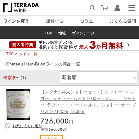
ワインを買う
保管する
コラム
よくある質問
TOP
地域
ヴィンテージ
TOP
ワイン一覧
Chateau Haut-Brionワインの商品一覧
検索条件(1)
【マグナム/4大シャトーセット】シャトー･マル
ゴー、シャトー･ムートン･ロートシルト、シャト
ー･ラフィット･ロートシルト、シャトー･オー･ブ
リオン / [2025] 1500ml
726,000
円
税抜
660,000
円