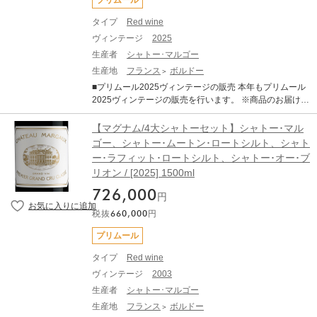
プリムール
タイプ
Red wine
ヴィンテージ
2025
生産者
シャトー･マルゴー
生産地
フランス
ボルドー
■プリムール2025ヴィンテージの販売 本年もプリムール
2025ヴィンテージの販売を行います。 ※商品のお届け予
定は2028年秋～2029年2月頃となります。 【マグナムサ
イズ販売企画】 プリムール2025の販売開始を記念いたし
【マグナム/4大シャトーセット】シャトー･マル
まして、 人気の銘柄においてマグナムサイズ（1500ml）
ゴー、シャトー･ムートン･ロートシルト、シャト
の特別販売を数量限定で行います。 販売期間 7月21日
ー･ラフィット･ロートシルト、シャトー･オー･ブ
(火)～8月31日(月) ■商品について ワインの長期熟成にお
リオン / [2025] 1500ml
いて、一般的にボトルなどサイズが大きい方が、 よりゆ
っくりと優雅に熟成が進むといわれております。 プリム
726,000
円
ールだからこそできる1500mlのマグナムサイズ 4大シャ
トーを1本ずつセットにして販売いたします。 長期熟成
税抜
660,000
円
ポテンシャルの秘めた素晴しいヴィンテージをこの機会
プリムール
にいかがでしょうか？ ・シャトー･マルゴー2025（1500
ml）×1 ・シャトー･ムートン･ロートシルト2025（150
タイプ
Red wine
0ml）×1 ・シャトー･ラフィット･ロートシルト2025
ヴィンテージ
2003
（1500ml）×1 ・シャトー･オー･ブリオン2025（1500
生産者
シャトー･マルゴー
ml）×1 ※商品のお届け予定は2028年秋～2029年2月頃
となります。 ■ボルドー2025年について 2025年ヴィン
生産地
フランス
ボルドー
テージは、近年の高糖度・高アルコール化の傾向から一