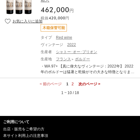
箱入
ってオーブリオンを支えてきたデルマス家の3代目ジャ
ヴィンテージ。時を超えて存在し続けるこのシャトーの
ファー輸送）を使用します。 ・表示価格は各種輸入費用
収穫は白ワインが8月14日から21日、赤ワインが9月1日
ン・フィリップ・デルマスが担っています。 シャトー・
本質を、純粋かつ精密に映し出した一本です。 【2025年
や税金を含めた総額です、追加費用はございません。 ・
462,000
から18日にかけて行われました。 2025年のアッサンブ
円
オーブリオン、シャトー・オーブリオン・ブラン、シャ
ボルドー総評】 「極限の気候下で磨き抜かれた凝縮とエ
写真はイメージです。 シャトー・オーブリオンは1855年
ラージュは、メルロー62%、カベルネ・ソーヴィニヨン2
トー・ラミッション・オーブリオン、シャトー・ラ・ミ
レガンスが交錯する、21世紀のニュークラシック」 202
税抜
420,000
円
のメドックの格付けで唯一メドック以外の地区から第一
6.2%、カベルネ・フラン11.8%。アルコール度数は約13.
ッション・オーブリオン・ブラン、これに2011年に加わ
5年は、過去50年で最低水準となる歴史的な低収量と、
級に格付けされたシャトーです。その歴史はローマ帝国
05%。新樽比率は59%で、精密かつ抑制の効いたスタイ
木箱保管可能
ったクイントゥスが、オーブリオンの哲学であるエキイ
ボルドーが長年培ってきた最新のアグロノミー（農業技
の時代にまで遡り、中世には既に卓越したワインを生み
ルが追求されています。 グラスから立ち上がるのは、控
ブレ（均衡）、コンプレシテ（複雑さ）、エレガンス
術）が交差し、不要な要素がすべて削ぎ落とされた「絶
出すシャトーとして世に広く知られていました。 18世紀
タイプ
Red wine
えめで非常に洗練されたアロマ。次第に花のニュアンス
（優雅さ）を保ちながら、同じチームによって生み出さ
対的純度」を誇るヴィンテージとなりました。記録的な
末、当時の駐仏大使で後に初代アメリカ大統領となるト
が広がり、黒系果実やチェリー、さらにはユーカリのよ
ヴィンテージ
2022
れています。 そして2025年。このヴィンテージは、極端
熱波と干ばつに見舞われながらも、アルコール度数は13.
マス・ジェファーソンがシャトーを訪問し、その素晴ら
うな爽やかな香りが重なります。口に含むと、ワインは
な気候条件の中で「純度と静かな力強さ」を際立たせた
5〜14.0%というクラシックな数値に着地しました。極限
生産者
シャトー･オー･ブリオン
しさに感銘を受けルイジアナの自宅に6ケースのオーブリ
驚くほど精密で、緻密に編み込まれた構造がしなやかに
年となりました。長い歴史に支えられた砂利質テロワー
の凝縮感を持ちながらも、過熟感のない鮮烈なフレッシ
オンを持ち帰った逸話は特に有名です。1935年ニューヨ
生産地
フランス
ボルドー
広がります。中盤にはフレッシュな果実味が現れ、繊細
ルのもと、ドライで厳しい環境によりブドウは小粒で凝
ュさを備えたこのワインは、かつての1986年のような圧
ークの銀行家クラレンス・ディロンがシャトーを買収、1
なタンニンが全体にエネルギーと躍動感を与えます。や
・WA 97+ 【真に偉大なヴィンテージ：2022年】 2022
縮度を高めながらも、卓越したポテンシャルを備えて成
倒的な長期熟成ポテンシャルと、2018年、2019年、202
983年にはオーブリオンの向かいに位置し、オーブリオ
がて味わいは球体的に広がりながら、力強さと持続性を
年のボルドーは猛暑と乾燥がその大きな特徴となりまし
熟。収穫は早期に始まり、干ばつの影響によりゆっくり
0年の三部作や真に偉大な2022年のような現代の精緻さ
ンとその出自を共にしていたラミッション・オーブリオ
伴って展開し、圧倒的な長さをもつフィニッシュへと続
たが、各生産者は最終的に驚くべき深みと濃縮度に、逆
と進行しながらも、忍耐強い判断によって最適なタイミ
を併せ持つ、「21世紀のニュークラシック」として、今
ンを傘下に収めています。現在はその曾孫にあたるルク
きます。 シャトー・オー・ブリオン2025。それは、エレ
説的とも言えるフレッシュさとエレガンスを兼ね備えた
< 前のページ
1
2
次のページ >
ングが見極められました。白ワインの収穫は8月14日か
後のボルドーワインの礎となるでしょう。一方で、生産
センブク皇太子プリンス・ロベールが、傘下に納める全
ガンスと深み、静かな力強さと限りない余韻が共存する
素晴らしいワインを生み出しました。一般的に偉大なヴ
ら21日、極めて精密な作業のもとで行われています。
量は例年の半分程度（25〜30 hl/ha）に落ち込んでいる
シャトーを統括。そのワイン造りは3世代に渡ってオーブ
1 ~ 10 / 18
ヴィンテージ。時を超えて存在し続けるこのシャトーの
ィンテージの条件として、迅速で均一な開花と結実、温
ラ・クラルテ・ド・オー・ブリオン2025のアッサンブラ
ため、世界的なアロケーション（割当）の争奪戦は免れ
リオンを支えてきたデルマス家の3代目ジャン・フィリッ
本質を、純粋かつ精密に映し出した一本です。 【2025年
暖な春と初夏の乾燥した天候、生育期間の適度な水分ス
ージュは、セミヨン76.5%、ソーヴィニヨン・ブラン23.
ません。 2025年ヴィンテージの特異な生育は、実は前年
プ・デルマスが担っています。 シャトー・オーブリオ
ボルドー総評】 「極限の気候下で磨き抜かれた凝縮とエ
トレス、最適な状態で熟した果実、そして収穫時の乾燥
5%。アルコール度数は約13.75%。熟成は新樽59%で行
から始まっていたという生産者がいました。2024年春の
ン、シャトー・オーブリオン・ブラン、シャトー・ラミ
レガンスが交錯する、21世紀のニュークラシック」 202
と寒暖差、が挙げられますが、2022年ヴィンテージはそ
われ、繊細なアロマとテクスチャーを引き立てていま
天候不順が2025年の花芽形成に影響を与えたという見解
ッション・オーブリオン、シャトー・ラ・ミッション・
5年は、過去50年で最低水準となる歴史的な低収量と、
の全てを満たしたグレートヴィンテージとなりました。
す。 グラスに注ぐと、緑がかった淡いイエローの輝き。
です。それに加え、2025年夏の極端な干ばつが重なり、
オーブリオン・ブラン、これに2011年に加わったクイン
ご利用について
ボルドーが長年培ってきた最新のアグロノミー（農業技
春先は温かく開花が早く始まったものの、遅霜の被害は
香りはほのかなスモーキーさから始まり、桃やパッショ
ブドウの実は非常に小さく凝縮しました。しかし、この
トゥスが、オーブリオンの哲学であるエキイブレ（均
術）が交差し、不要な要素がすべて削ぎ落とされた「絶
限定的で均一に開花。春先から収穫までのぶどうの生育
出店・販売をご希望の方
ンフルーツ、アプリコットといった果実のニュアンスが
過酷な水分ストレスがブドウに「生理学的ブロック（生
衡）、コンプレシテ（複雑さ）、エレガンス（優雅さ）
対的純度」を誇るヴィンテージとなりました。記録的な
期間は過去30年の平均気温を上回る猛暑となり、降水量
本サイト利用上の注意事項
広がります。口に含むと、フレッシュで引き締まった構
育の停止)」を引き起こしたことで、皮肉にも糖度の急激
を保ちながら、同じチームによって生み出されていま
熱波と干ばつに見舞われながらも、アルコール度数は13.
は過去10年間の平均を大幅に下回る水準で推移。6月に