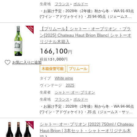
な気候条件の中で「純度と静謐な力強さ」を見事に描き
のオーブリオンを持ち帰った逸話は特に有名です。1935
生産地
フランス
ボルドー
出した年となりました。干ばつを伴う厳しい環境のもと
年ニューヨークの銀行家クラレンス・ディロンがシャト
・お届け予定：2028年（2年後）秋から冬 ・WA 91-93点
でブドウは小粒となり、収量は限られながらも極めて高
ーを買収、1983年にはオーブリオンの向かいに位置し、
(ワイン・アドヴォケイト) ・JS 94-95点（ジェームス・
い潜在力を蓄えました。収穫は早期に開始されながらも
オーブリオンとその出自を共にしていたラミッション・
サックリング） ・AG 点 (アントーニオ・ガッローニ) ・T
乾燥の影響によりゆっくりと進行し、忍耐強い判断のも
オーブリオンを傘下に収めています。現在はその曾孫に
ERRADA WINE STORAGEへのお預け入れが可能です。
とで最適な熟度を見極めることが重要となりました。コ
【プリムール】シャトー・オーブリオン ・ブラ
あたるルクセンブク皇太子プリンス・ロベールが、傘下
・TERRADA WINE STORAGE 限定サービス「木箱保
ントラストに富んだ一年でありながら、その結果は比類
ン[2025] Chateau Haut Brion Blanc| シャトーオ
に納める全シャトーを統括。そのワイン造りは3世代に渡
管」 対象商品です。 ・日本への輸送は低温管理された船
なき品質へと結実し、シャトー・オー・ブリオンの歴史
リジナル木箱入
ってオーブリオンを支えてきたデルマス家の3代目ジャ
便（リーファー輸送）を使用します。 ・表示価格は各種
の中でも特筆すべきヴィンテージへと向かっています。
ン・フィリップ・デルマスが担っています。 シャトー・
輸入費用や税金を含めた総額です、追加費用はございま
収穫は白ワインが8月14日から21日、赤ワインが9月1日
166,100
円
オーブリオン、シャトー・オーブリオン・ブラン、シャ
せん。 ・写真はイメージです。 シャトー・オーブリオン
から18日にかけて行われました。 2025年のアッサンブ
トー・ラミッション・オーブリオン、シャトー・ラ・ミ
税抜
151,000
円
は1855年のメドックの格付けで唯一メドック以外の地区
ラージュは、メルロー62%、カベルネ・ソーヴィニヨン2
ッション・オーブリオン・ブラン、これに2011年に加わ
から第一級に格付けされたシャトーです。その歴史はロ
6.2%、カベルネ・フラン11.8%。アルコール度数は約13.
木箱保管可能
プリムール
ったクイントゥスが、オーブリオンの哲学であるエキイ
ーマ帝国の時代にまで遡り、中世には既に卓越したワイ
05%。新樽比率は59%で、精密かつ抑制の効いたスタイ
ブレ（均衡）、コンプレシテ（複雑さ）、エレガンス
ンを生み出すシャトーとして世に広く知られていまし
ルが追求されています。 グラスから立ち上がるのは、控
タイプ
White wine
（優雅さ）を保ちながら、同じチームによって生み出さ
た。 18世紀末、当時の駐仏大使で後に初代アメリカ大統
えめで非常に洗練されたアロマ。次第に花のニュアンス
ヴィンテージ
2025
れています。 そして2025年。このヴィンテージは、極端
領となるトマス・ジェファーソンがシャトーを訪問し、
が広がり、黒系果実やチェリー、さらにはユーカリのよ
な気候条件の中で「純度と静謐な力強さ」を見事に描き
生産者
シャトー･オー･ブリオン
その素晴らしさに感銘を受けルイジアナの自宅に6ケース
うな爽やかな香りが重なります。口に含むと、ワインは
出した年となりました。干ばつを伴う厳しい環境のもと
のオーブリオンを持ち帰った逸話は特に有名です。1935
驚くほど精密で、緻密に編み込まれた構造がしなやかに
生産地
フランス
ボルドー
でブドウは小粒となり、収量は限られながらも極めて高
年ニューヨークの銀行家クラレンス・ディロンがシャト
広がります。中盤にはフレッシュな果実味が現れ、繊細
・お届け予定：2028年（2年後）秋から冬 ・WA 94-96点
い潜在力を蓄えました。収穫は早期に開始されながらも
ーを買収、1983年にはオーブリオンの向かいに位置し、
なタンニンが全体にエネルギーと躍動感を与えます。や
(ワイン・アドヴォケイト) ・JS 点（ジェームス・サック
乾燥の影響によりゆっくりと進行し、忍耐強い判断のも
オーブリオンとその出自を共にしていたラミッション・
がて味わいは球体的に広がりながら、力強さと持続性を
リング） ・AG 点 (アントーニオ・ガッローニ) ・TERRA
とで最適な熟度を見極めることが重要となりました。コ
オーブリオンを傘下に収めています。現在はその曾孫に
伴って展開し、圧倒的な長さをもつフィニッシュへと続
DA WINE STORAGEへのお預け入れが可能です。 ・TER
シャトー･オー･ブリオン [2022] 750ml / Chateau
ントラストに富んだ一年でありながら、その結果は比類
あたるルクセンブク皇太子プリンス・ロベールが、傘下
きます。 シャトー・オー・ブリオン2025。それは、エレ
RADA WINE STORAGE 限定サービス「木箱保管」 対象
なき品質へと結実し、シャトー・オー・ブリオンの歴史
Haut-Brion | 3本セット・シャトーオリジナル木
に納める全シャトーを統括。そのワイン造りは3世代に渡
ガンスと深み、静かな力強さと限りない余韻が共存する
商品です。 ・日本への輸送は低温管理された船便（リー
の中でも特筆すべきヴィンテージへと向かっています。