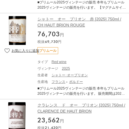
■プリムール2025ヴィンテージの販売 本年もプリムール
転し、「クラシックなアルコール度数」と「完璧なバラ
2025ヴィンテージの販売を行います。 【マグナムサイズ
ンス」、「エレガンス」が備わった、長期熟成ポテンシ
販売企画】 プリムール2025の販売開始を記念いたしまし
ャルの秘めた素晴しいヴィンテージとなりました。 6～8
て、人気の銘柄においてマグナムサイズ（1500ml）の特
シャトー オー ブリオン 赤 [2025] 750ml /
月の平均気温は過去10年平均を大きく上回る暑く乾燥し
別販売を数量限定で行います。 販売期間 7月21日(火)～
CH HAUT BRION ROUGE
た夏でしたが、夜間に気温が下がったことで美しい酸が
8月31日(月) ■商品について 極めてリリース本数の少ない
保持されました 結果として、過熟感やオークの主張とい
76,703
ヴィンテージとなりました。 そちらを4本セットにして
円
った過剰な要素が極めて少なく 、濃縮感、フレッシュ
の販売となります。 ボトルサイズ変更はプリムールだか
さ、タンニン、果実味、精緻さが完璧なバランスで調和
税抜
69,730
円
らこそおこなえる特別な商品となります。 ・シャトー･
しています。 歴史的な低収量でリリースの本数はこの30
マルゴー2025（1500ml）×1 ・シャトー･ムートン･ロ
プリムール
年の中でも最も少ないレベルに落ち込んでいます。前年
ートシルト2025（1500ml）×1 ・シャトー･ラフィッ
の天候による水分ストレスなどが要因とされています
ト･ロートシルト2025（1500ml）×1 ・シャトー･オー･
が、生産量が限定的なヴィンテージとなります。 赤ワイ
タイプ
Red wine
ブリオン2025（1500ml）×1 ※商品のお届け予定は2028
ンは総じて非常に品質が良く、濃厚で骨格がありながら
ヴィンテージ
2025
年秋～2028年2月頃となります。 ■ボルドー2025年につ
もエレガントで、純粋な果実味を備えています。 タンニ
いて 2025年ヴィンテージは、近年の高糖度・高アルコー
生産者
シャトー･オーブリオン
ンは総じて量が多く、長期熟成のポテンシャルの高さを
ル化の傾向から一転し、「クラシックなアルコール度
生産地
フランス
ボルドー
強く感じさせます。 また、白ワインも大変すばらしいヴ
数」と「完璧なバランス」、「エレガンス」が備わっ
ィンテージです。 完熟ブドウ由来のアロマティックさ
■プリムール2025ヴィンテージの販売 本年もプリムール
た、長期熟成ポテンシャルの秘めた素晴しいヴィンテー
と、早い収穫によって維持された活き活きとした酸との
2025ヴィンテージの販売を行います。 販売期間は2026
ジとなりました。 6～8月の平均気温は過去10年平均を大
対比が素晴らしい仕上がりです 純度、複雑さ、バランス
年7月21日17:00～11月30日までとなります。 ※商品の
きく上回る暑く乾燥した夏でしたが、夜間に気温が下が
を兼ね備えたバランスで、申し分のない素晴らしいアロ
お届け予定は2028年秋～2029年2月頃となります。 ■商
クラレンス ド オー ブリオン [2025] 750ml /
ったことで美しい酸が保持されました 結果として、過熟
マとボディを備えておおります。 ------------------------- ※
品について シャトー オー ブリオン 赤 [2025] 750ml
CLARENCE DE HAUT BRION
感やオークの主張といった過剰な要素が極めて少なく 、
写真はイメージとなります。エチケットなど変更となる
×1 ・WA 98-100 (Wine Advocate) ・JS 98-99（James S
濃縮感、フレッシュさ、タンニン、果実味、精緻さが完
場合がございます。 ※説明の内容はAI翻訳による和訳を
23,562
uckling） ■ボルドー2025年について 2025年ヴィンテー
円
璧なバランスで調和しています。 歴史的な低収量でリリ
掲載しております。 ※クール便にてお届けいたします。
ジは、近年の高糖度・高アルコール化の傾向から一転
ースの本数はこの30年の中でも最も少ないレベルに落ち
税抜
21,420
円