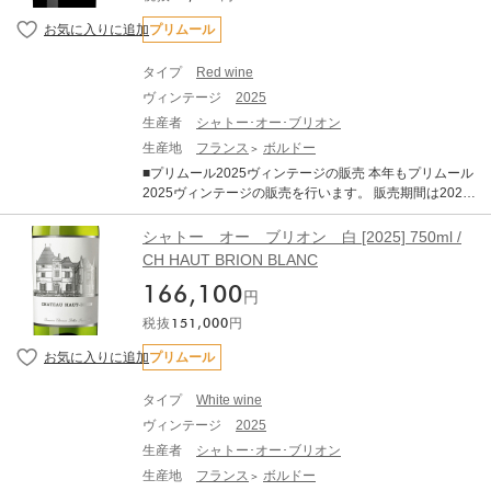
※ご配送料はご購入状況に応じてご決済時に加算となり
し、「クラシックなアルコール度数」と「完璧なバラン
込んでいます。前年の天候による水分ストレスなどが要
ます。 ※TERRADA WINE STORAGEボトル保管へのお
ス」、「エレガンス」が備わった、長期熟成ポテンシャ
プリムール
因とされていますが、生産量が限定的なヴィンテージと
届けも可能です。
ルの秘めた素晴しいヴィンテージとなりました。 6～8月
なります。 赤ワインは総じて非常に品質が良く、濃厚で
の平均気温は過去10年平均を大きく上回る暑く乾燥した
骨格がありながらもエレガントで、純粋な果実味を備え
タイプ
Red wine
夏でしたが、夜間に気温が下がったことで美しい酸が保
ています。 タンニンは総じて量が多く、長期熟成のポテ
ヴィンテージ
2025
持されました 結果として、過熟感やオークの主張といっ
ンシャルの高さを強く感じさせます。 また、白ワインも
た過剰な要素が極めて少なく 、濃縮感、フレッシュさ、
生産者
シャトー･オー･ブリオン
大変すばらしいヴィンテージです。 完熟ブドウ由来のア
タンニン、果実味、精緻さが完璧なバランスで調和して
生産地
フランス
ボルドー
ロマティックさと、早い収穫によって維持された活き活
います。 歴史的な低収量でリリースの本数はこの30年の
きとした酸との対比が素晴らしい仕上がりです 純度、複
■プリムール2025ヴィンテージの販売 本年もプリムール
中でも最も少ないレベルに落ち込んでいます。前年の天
雑さ、バランスを兼ね備えたバランスで、申し分のない
2025ヴィンテージの販売を行います。 販売期間は2026
候による水分ストレスなどが要因とされていますが、生
素晴らしいアロマとボディを備えておおります。 ----------
年7月21日17:00～11月30日までとなります。 ■商品につ
産量が限定的なヴィンテージとなります。 赤ワインは総
--------------- ※写真はイメージとなります。エチケットな
いて クラレンス ド オー ブリオン [2025] 750ml ×1
シャトー オー ブリオン 白 [2025] 750ml /
じて非常に品質が良く、濃厚で骨格がありながらもエレ
ど変更となる場合がございます。 ※説明の内容はAI翻訳
・WA (Wine Advocate) ・JS （James Suckling） ■ボル
CH HAUT BRION BLANC
ガントで、純粋な果実味を備えています。 タンニンは総
による和訳を掲載しております。 ※クール便にてお届け
ドー2025年について 2025年ヴィンテージは、近年の高
じて量が多く、長期熟成のポテンシャルの高さを強く感
いたします。 ※ご配送料はご購入状況に応じてご決済時
166,100
糖度・高アルコール化の傾向から一転し、「クラシック
円
じさせます。 また、白ワインも大変すばらしいヴィンテ
に加算となります。 ※TERRADA WINE STORAGEボト
なアルコール度数」と「完璧なバランス」、「エレガン
ージです。 完熟ブドウ由来のアロマティックさと、早い
税抜
151,000
円
ル保管へのお届けも可能です。
ス」が備わった、長期熟成ポテンシャルの秘めた素晴し
収穫によって維持された活き活きとした酸との対比が素
いヴィンテージとなりました。 6～8月の平均気温は過去
プリムール
晴らしい仕上がりです 純度、複雑さ、バランスを兼ね備
10年平均を大きく上回る暑く乾燥した夏でしたが、夜間
えたバランスで、申し分のない素晴らしいアロマとボデ
に気温が下がったことで美しい酸が保持されました 結果
ィを備えております。 ------------------------- ※写真はイメ
タイプ
White wine
として、過熟感やオークの主張といった過剰な要素が極
ージとなります。エチケットなど変更となる場合がござ
ヴィンテージ
2025
めて少なく 、濃縮感、フレッシュさ、タンニン、果実
います。 ※説明の内容はAI翻訳による和訳を掲載してお
味、精緻さが完璧なバランスで調和しています。 歴史的
生産者
シャトー･オー･ブリオン
ります。 ※クール便にてお届けいたします。 ※ご配送料
な低収量でリリースの本数はこの30年の中でも最も少な
生産地
フランス
ボルドー
はご購入状況に応じてご決済時に加算となります。 ※TE
いレベルに落ち込んでいます。前年の天候による水分ス