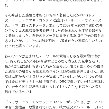
た。
その卓越した感性と才能にいち早く着目したのがDRC(ドメー
ヌ・ド・ラ・ロマネ・コンティ)当主オベール・ド・ヴィレーヌ
氏。トマは自らのドメーヌと並行して2007年～2009年迄DRCモ
ンラッシェの栽培責任者を担当し､その類まれなる才能を如何な
く発揮しました。自分のドメーヌに集中する為､3年でその職を退
きましたが､ここでの経験は何物にも替えがたい素晴らしいもの
だったと語っています。
彼のワインは恵まれたテロワールの素晴らしさを最大限に活か
し､得られる全ての要素を余すところなく表現した見事な造り。
確かな知識に裏打ちされた巧みな造りと天性とも言えるその優れ
た感性との融合から生まれるワインは他の追随を許しません。栽
培は以前からビオロジックを実践していましたが､いくつかの畑
では既にビディナミへ移行済です。DRCで働いていた時に実践し
ていた全く同じ栽培法を取り入れており､さらなる高みへと登り
続けているのです。
「シャサーニュ・モンラッシェ 1er レ・ザンブラゼ」は、フィロ
キセラ危機後、放置されていたが、彼の祖父アルベール・モレに