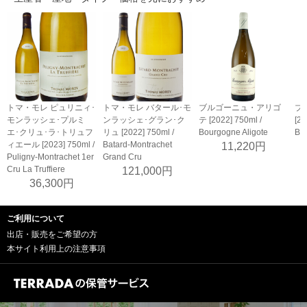
トマ・モレ ピュリニィ･
トマ・モレ バタール･モ
ブルゴーニュ・アリゴ
ブ
モンラッシェ･プルミ
ンラッシェ･グラン･ク
テ [2022] 750ml /
[20
エ･クリュ･ラ･トリュフ
リュ [2022] 750ml /
Bourgogne Aligote
Bo
ィエール [2023] 750ml /
Batard-Montrachet
11,220円
Puligny-Montrachet 1er
Grand Cru
Cru La Truffiere
121,000円
36,300円
ご利用について
出店・販売をご希望の方
本サイト利用上の注意事項