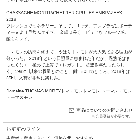
CHASSAGNE MONTRACHET 1ER CRU LES EMBRAZEES
2018
フレッシュでミネラリー。そして、リッチ。アンブラゼはボーデ
ィーヌより早飲みタイプ。 余韻は長く、ピュアなフルーツ感。
酸もキレイ。
トマモレの訪問を終えて、やはりトマモレが大人気である理由が
分かった。 2018年という日照量に恵まれた年だが、過熟感はま
ったくなく、極めて上質でエレガント。 超豊作年だったらし
く、1982年以来の収量とのこと。例年50hlのところ、2018年は
55hl。入荷が非常に楽しみ。
Domaine THOMAS MOREYトマ・モレトマモレ トーマス・モレ
トーマスモレ
商品についてのお問い合わせ
会員登録が必要です。
おすすめワイン
生産者・産地・タイプ・価格を元におすすめ