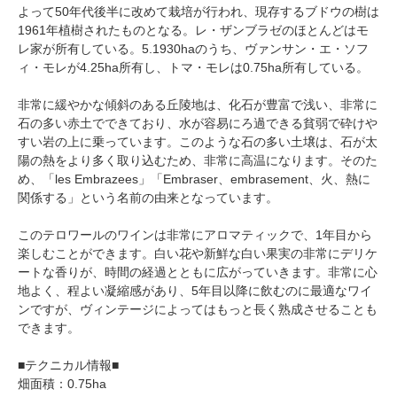
よって50年代後半に改めて栽培が行われ、現存するブドウの樹は
1961年植樹されたものとなる。レ・ザンブラゼのほとんどはモ
レ家が所有している。5.1930haのうち、ヴァンサン・エ・ソフ
ィ・モレが4.25ha所有し、トマ・モレは0.75ha所有している。
非常に緩やかな傾斜のある丘陵地は、化石が豊富で浅い、非常に
石の多い赤土でできており、水が容易にろ過できる貧弱で砕けや
すい岩の上に乗っています。このような石の多い土壌は、石が太
陽の熱をより多く取り込むため、非常に高温になります。そのた
め、「les Embrazees」「Embraser、embrasement、火、熱に
関係する」という名前の由来となっています。
このテロワールのワインは非常にアロマティックで、1年目から
楽しむことができます。白い花や新鮮な白い果実の非常にデリケ
ートな香りが、時間の経過とともに広がっていきます。非常に心
地よく、程よい凝縮感があり、5年目以降に飲むのに最適なワイ
ンですが、ヴィンテージによってはもっと長く熟成させることも
できます。
■テクニカル情報■
畑面積：0.75ha