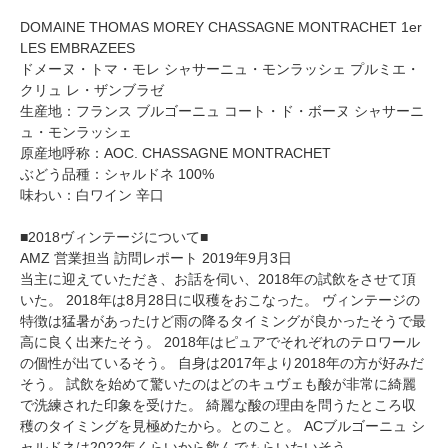
DOMAINE THOMAS MOREY CHASSAGNE MONTRACHET 1er
LES EMBRAZEES
ドメーヌ・トマ・モレ シャサーニュ・モンラッシェ プルミエ・
クリュ レ・ザンブラゼ
生産地：フランス ブルゴーニュ コート・ド・ボーヌ シャサーニ
ュ・モンラッシェ
原産地呼称：AOC. CHASSAGNE MONTRACHET
ぶどう品種：シャルドネ 100%
味わい：白ワイン 辛口
■2018ヴィンテージについて■
AMZ 営業担当 訪問レポート 2019年9月3日
当主に迎えていただき、お話を伺い、2018年の試飲をさせて頂
いた。 2018年は8月28日に収穫をおこなった。 ヴィンテージの
特徴は猛暑があったけど雨の降るタイミングが良かったそうで最
高に良く出来たそう。 2018年はピュアでそれぞれのテロワール
の個性が出ているそう。 自身は2017年より2018年の方が好みだ
そう。 試飲を始めて驚いたのはどのキュヴェも酸が非常に綺麗
で洗練された印象を受けた。 綺麗な酸の理由を問うたところ収
穫のタイミングを見極めたから。とのこと。 ACブルゴーニュ シ
ャルドネは2022年くらいから飲んでもらいたいそう。