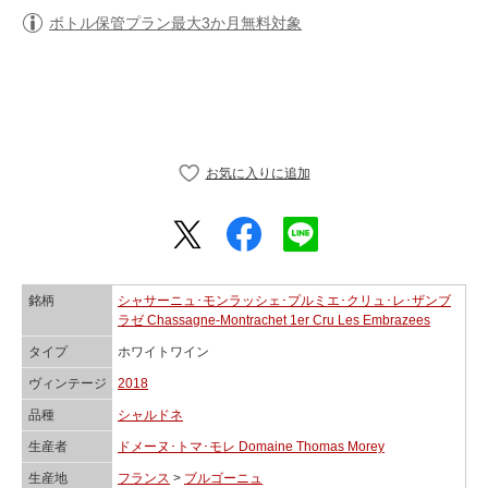
ボトル保管プラン最大3か月無料対象
銘柄
シャサーニュ･モンラッシェ･プルミエ･クリュ･レ･ザンブ
ラゼ Chassagne-Montrachet 1er Cru Les Embrazees
タイプ
ホワイトワイン
ヴィンテージ
2018
品種
シャルドネ
生産者
ドメーヌ･トマ･モレ Domaine Thomas Morey
生産地
フランス
>
ブルゴーニュ