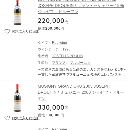
さいの特級グリオット・シャンベルタン(2.69ha)には0.5
JOSEPH DROUHIN / グラン・ゼシェゾー 1995
3haの畑を所有しています。 ドルーアンが所有する区画
ジョゼフ・ドルーアン
はシャペル・シャンベルタンに隣接しており、ミュジニ
ーのような力強くも華やかなワインを作り出していま
220,000
円
す。(シャルム・シャンベルタンに隣接した区画は赤色と
税抜
200,000
円
黒色が多く力強く豊満なスタイル)。 こちらの1995年は
ドルーアン家がファミリーストックとして、地下セラー
で長期の熟成を施した特別品です！ ●豆知識「グリオッ
タイプ
Red wine
ト」という名前は、モレロチェリー（料理や保存食に使
ヴィンテージ
1995
われる野生のサワーチェリーの一種）を思い起こさせる
かもしれません。このワインの香りによく見られるアロ
生産者
JOSEPH DROUHIN
マの一部です。しかし実際には、「グリオット」は「ク
生産地
フランス
ブルゴーニュ
リオ」（クリオ・バタール・モンラッシェの「Criots」）
～力強さの裏側にある至高のエレガンスを味わえる1本～
に由来しており、「craie」（フランス語でチョーク）と
一貫した家族経営でブルゴーニュ各地のエレガンスを忠
同じ語源を持っています。
実に表現した偉大なワインを生み出す名門ジョゼフ・ド
ルーアン。 グラン・ゼシェゾーは若い時の力強さが注目
MUSIGNY GRAND CRU 2003 JOSEPH
されがちですが、その本質的な魅力は、時を重ねてその
DROUHIN / ミュジニー 2003 ジョゼフ・ドルー
裏にあるグラマラスな魅力が表れてから。もちろん、そ
アン
のエネルギー溢れる酒質も魅力ではありますが、熟成を
経て全体的な要素が調和し、そこに色気や艶やかさが備
330,000
円
わった時のグラン・ゼシェゾーは、何物にも代えがたい
税抜
300,000
円
至福を飲み手にもたらします。 こちらの1995年はドルー
アン家がファミリーストックとして、地下セラーで長期
の熟成を施した特別品です！
タイプ
Red wine