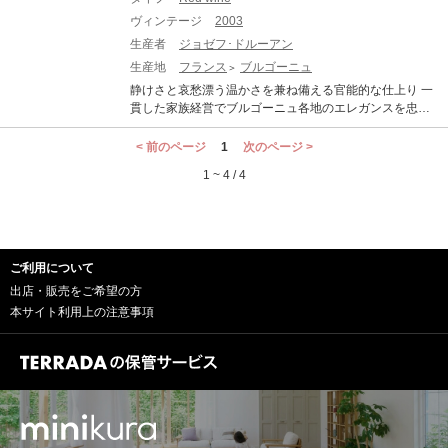
ヴィンテージ
2003
生産者
ジョゼフ･ドルーアン
生産地
フランス
ブルゴーニュ
静けさと哀愁漂う温かさを兼ね備える官能的な仕上り 一
貫した家族経営でブルゴーニュ各地のエレガンスを忠実
に表現した偉大なワインを生み出す名門ジョゼフ・ドル
ーアン。 2003年は、そのヴィンテージに着目すると非常
< 前のページ
1
次のページ >
に厚みのある力強い印象を受けますが、実のところは、
1 ~ 4 / 4
まさに特級ミュジニー然とした静謐な仕上り。優雅な湖
畔の水面のような静けさと、沈みゆく夕日の哀愁のある
温かさを同時に兼ね備えた、官能的な1本です。 こちら
の2003年はドルーアン家がファミリーストックとして、
地下セラーで長期の熟成を施した特別品です！
ご利用について
出店・販売をご希望の方
本サイト利用上の注意事項