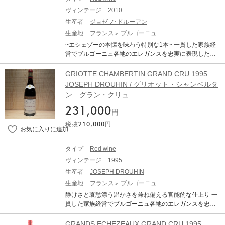
ヴィンテージ
2010
生産者
ジョゼフ･ドルーアン
生産地
フランス
ブルゴーニュ
~エシェゾーの本懐を味わう特別な1本~ 一貫した家族経
営でブルゴーニュ各地のエレガンスを忠実に表現した偉
大なワインを生み出す名門ジョゼフ・ドルーアン。蔵の
信条として、テロワールの本質を覆い隠し過ぎないよう
GRIOTTE CHAMBERTIN GRAND CRU 1995
に特級でも新樽率は30%に抑えて熟成を行っています。
JOSEPH DROUHIN / グリオット・シャンベルタ
それ故に熟成を経ても樹脂的な樽の風味が強く出ること
ン グラン・クリュ
なく、エシェゾー本来の魅力を存分に味わえる仕上りと
なっています。赤や青、黒いベリーなどを合わせたミッ
231,000
円
クスベリーのコンフィチュールに、カカオやチョコレー
税抜
210,000
円
トなどビターでほろ苦いニュアンスも感じられます。躯
体は肉付きよく柔らかで、上質な酸をともなった多層的
な余韻が長く上品に力強く広がります。
タイプ
Red wine
ヴィンテージ
1995
生産者
JOSEPH DROUHIN
生産地
フランス
ブルゴーニュ
静けさと哀愁漂う温かさを兼ね備える官能的な仕上り 一
貫した家族経営でブルゴーニュ各地のエレガンスを忠実
に表現した偉大なワインを生み出す名門ジョゼフ・ドル
ーアン。ジュヴレ・シャンベルタン村でもっとも面積小
GRANDS ECHEZEAUX GRAND CRU 1995