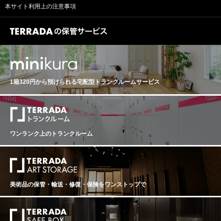
後、ステンレスタンクでスティラージュを行い、瓶詰し
や青味のない甘く熟した果実だけを選別できるようにな
本サイト利用上の注意事項
ゴテの品質に不可欠なフレッシュさを十分に保ちなが
ます。 オーセイ・デュレスの古樹アリゴテ オクセイ・デ
り､品質が飛躍的に向上しました。その味わいはワイン評
ら、完熟することができました。ただ、年間の降雨量だ
ュレスのスー・ル・シャトレ（0.24ヘクタール）とフォ
価誌などで高く評価されており､今後､目の離せない造り
けを見ると適正な範囲内なのですが、冬の非常に乾燥し
ンテーヌ・ド・ムール（0.2252ヘクタール）の区画のア
手として注目を集めています。 「ブルゴーニュ・アリゴ
た気候は、気候変動の影響でしょう。2022年10月以降の
リゴテを使用しています。土壌は耕起され、その後草が
テ」は、アリゴテ・ヴェール種。国道74号下ヴォーヌ・
月別平均気温を見ると、気候変動が続いていることは明
植えられています。植樹はスー・ル・シャトレでは1932
ロマネとGilly les Citeauxのコミューンでシャンボル村国
白です。特に2023年は顕著に数字に表れています。 冬は
年から1962年、レ・フォンテーヌ・ド・ムールでは1949
道を挟む向かいに、1.1ha所有。1991年、1992年 植樹。
穏やかでしたが、4月は暖かな日と寒い日が交互に続き、
年と古樹のアリゴテです。人の手入れは最小限で、手作
石灰分の強い白い泥灰岩。 石灰と粘土質が同程度。収穫
芽吹きは例年よりも遅くなりました。そのおかげで遅霜
業での収穫が行われます。成熟度チェックに基づいて、
後、テーブル選果後即プレス。 果汁をタンクで自然発
の被害を受けることはほとんどありませんでしたが、こ
収穫日を決めて収穫されます。 長時間、優しく空気圧で
1箱320円から預けられる
宅配型トランクルームサービス
酵。マスト固形分除去、樽に移し、9～10ヵ月間熟成。
の春の始まりは雨が多く、ベト病の影響で畑への調剤の
圧搾し、その後一晩静置して落ち着かせます。アルコー
瓶詰前一度澱引。 美しい酸と心地よくフィネスある余
散布には苦戦しました。それでも4月末には天候が回復
ル発酵は部分的にステンレスタンクで行われ、ワインは5
韻。主に地元消費の稀少キュヴェ。ワインとしての完成
し、風がたくさん吹いてくれてたのは幸運でした。 夏に
0%が古樽、10%が新樽、40%が陶器のアンフォラに移さ
度も高く、キレのある酸と適度な熟度がとても均整が取
は荒天が目立ちました。7月11日にサン・トーバン、ム
れ、マロラクティック発酵と12ヵ月間の熟成が行われま
れています。ピュアな熟度とフレッシュな酸とミネラル
ルソー、メルキュレイで雹が降り、7月15日にはコー
す。その後、ステンレス製の樽に移し替えられ、さらに
感が楽しめます。アリゴテだけラベル表記が筆記体なの
ト・ド・ニュイのいくつかの地域で大雨が降りました。
ワンランク上のトランクルーム
6ヵ月間熟成されてから瓶詰めされます。 熟した洋ナシ
はフレッシュさを前面に押し出してアリゴテの持つキュ
その後も続いて8月初旬から8月16日の間、月のリズムの
にリンゴのコンポート、白い花の豊かな香り。口当たり
ヴェをイメージして欲しいからとの事です。 Domaine R
変わり目まで雨が続きました。局地的な被害はあったも
はいきいきと美しいエネルギーがあり、軽やかで活気あ
OBERT SIRUGUE & SES ENFANTS Bourgogne Aligote
のの、全体で見ると大きな被害にはなりませんでした。
るフレッシュな味わい。レモンの皮を感じる余韻が続き
ドメーヌ・ロベール・シリュグ ブルゴーニュ・アリゴテ
日照量が多く記録的暑さとなった2022年とは対照的で、
ます。
生産地：フランス ブルゴーニュ 原産地呼称：AOC. BOU
気温は比較的低く、葡萄はゆっくりと成熟することがで
RGOGNE ぶどう品種：アリゴテ 100% アルコール度
美術品の保管・輸送・修復・保険を
ワンストップで
きました。近年のような猛暑のストレスは少なく、段階
数：12.5% 味わい：白ワイン 辛口 ■WINE REPORT評 (2
的に成熟することが出来たので、繊細で質の良い酸味が
022.06.24 WINEREPORT抜粋)■ ロベール･シリュグは2
感じられます。特にシャルドネやアリゴテに不可欠なフ
世代が働きながら､クラシックからエレガントに品質を向
レッシュな魅力を備えた、香り高いワインを生み出すこ
上させている。2020は乾燥した夏で糖度が上がり気味だ
とができました。キャラクターとしては2017年と2019年