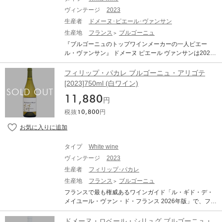
ヴィンテージ
2023
生産者
ドメーヌ･ピエール･ヴァンサン
生産地
フランス
ブルゴーニュ
『ブルゴーニュのトップワインメーカーの一人ピエー
ル・ヴァンサン』 ドメーヌ ピエール ヴァンサンは2023
年にオーセイ・デュレスに設立されたドメーヌです。ピ
エール・ヴァンサンはプレモーの名門、ドメーヌ・ド・
フィリップ・パカレ ブルゴーニュ・アリゴテ
ラ・ヴージュレで2006～2016年までテクニカル ダイレ
[2023]750ml (白ワイン)
クターを務め、在任中はIWCの赤ワイン部門の最優秀ワ
11,880
インメーカーを2度獲得しました。その後、ブルゴーニュ
円
白の最高峰、ドメーヌ・ルフレーヴで2017～2024年まで
税抜
10,800
円
総支配人を務めたブルゴーニュのトップワインメーカー
の1人です。 彼が友人2人と共にオーセイ・デュレスのド
メーヌ・テール・ド・ヴェルを購入し、自らの名を冠し
て2023年に始めました。コート・ド・ボーヌに広がる7h
タイプ
White wine
aの畑のブドウ樹は平均樹齢約60年と高い樹齢を誇りま
ヴィンテージ
2023
す。ブドウのエネルギーをワインに再現することを哲学
とし、ビオディナミで栽培。果実へ可能な限り敬意をも
生産者
フィリップ･パカレ
って、そして介入を最小限にした方法でワイン造りを行
生産地
フランス
ブルゴーニュ
っています。ブドウの品質を高め、ディテールのすべて
フランスで最も権威あるワインガイド「ル・ギド・デ・
において卓越性を目指しており、まるでオートクチュー
メイユール・ヴァン・ド・フランス 2026年版」で、フィ
ルの作品のような繊細で直線的、緊張感がありながら飾
リップ・パカレが遂に3つ星に昇格!卓越したテロワール
らない純粋さを持つワインを生み出しています。 【畑と
を基に、揺るぎない高品質は、パカレ率いるチームの努
ドメーヌ・ロベール・シリュグ ブルゴーニュ・