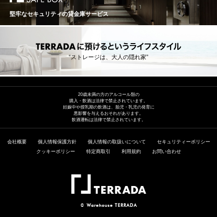
ったが､控えめな抽出と新樽減少で､凝縮感とフレッシュ
の間と言え、2017年の豊かな果実の成熟度、そして完璧
感を保っている。ワイン造りは1986年生まれの5代目ア
堅牢なセキュリティの貸金庫サービス
と言える2019年の見事なバランス、その両方の要素を併
ルノー･シリュグと父のジャン･ルイが担って､ジャン･ル
せ持っています。豊潤でありながらフレッシュさも持
イの姉妹マリー･フランスが経理を担当している。アルノ
ち、骨格も感じられる優れたバランスのワインとなって
ーはミシェル･ノエラ家から来た妻ソフィーと共に､ミク
います。 Philippe Pacalet Bourgogne Aligote フィリッ
ロネゴスのアルノー･エ･ソフィー･シリュグ･ノエラも始
プ・パカレ ブルゴーニュ・アリゴテ 生産地：フランス
めた。 [地縁､血縁が形成するテロワール] ロベール･シリ
“ストレージは、大人の隠れ家”
ブルゴーニュ 原産地呼称：AOC. BOURGOGNE ぶどう
ュグは､ジャイエ家やベルトー家との姻戚関係に加えて､
品種：アリゴテ 100% アルコール度数：12.5% 味わい：
今やミシェル･ノエラ家ともつながっている。ヴォーヌ･
白ワイン 辛口
ロマネを軸にしたポートフォリオは､ソフィーの将来の相
続によりさらに充実する可能性がある。小さなヴォーヌ･
20歳未満の方のアルコール類の
ロマネ村の狭い道を走っていると､似たような名前のドメ
購入・飲酒は法律で禁止されています。
妊娠中や授乳期の飲酒は、胎児・乳児の発育に
ーヌによく出くわす。 その多くは相続による畑の分割
悪影響を与えるおそれがあります。
や､近隣の家族の結婚から生まれている。ドメーヌのルー
飲酒運転は法律で禁止されています。
ツをさかのぼると､思いがけないつながりを発見する。日
本の農村の集落と似ている。そうした地縁や血縁も､ブル
会社概要
個人情報保護方針
個人情報の取扱いについて
セキュリティーポリシー
ゴーニュの聖地のテロワールを形成しているのだろう。
クッキーポリシー
特定商取引
利用規約
お問い合わせ
アルノーはボーヌの醸造学校で学び､モレ･サン･ドニのト
プノ･メルムやコート･ド･プロヴァンスの名門シャトー･
ミニュティ(Chateau Minuty)で経験を積んだ。
©
Warehouse TERRADA