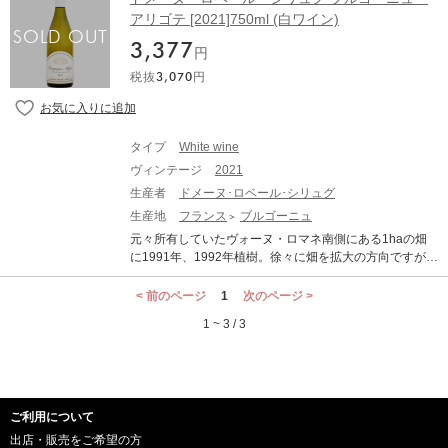
醸造について】 ドメーヌ・テール・ド・ヴェル時代から
力の賜物でしょう! ビオディナミ農法の先駆者であり、自
アリゴテ [2021]750ml (白ワイン)
ビオロジック栽培されていましたが、ドメーヌ・ピエー
然派ワインの代名詞とも言われる造り手フィリップ・パ
ル・ヴァンサンではピエールがドメーヌ・ド・ラ・ヴー
3,377
カレ！ 「ディーヴ・ブテイユ」等サロンでも相変わらず
円
ジュレ時代から実践してきたビオディナミに転換。生
大人気の「フィリップ・パカレ」。近年の「フィリッ
命、土壌、その周囲、エネルギー、そして自然を尊重す
税抜
3,070
円
プ」のワインは「難しさ」が抜けて「幸せな美味し
ることを目指し、ブドウのエネルギーをワインに再現す
さ」。故「マルセル・ラピエール」を叔父に持ちディジ
ることを哲学としています。またブドウ樹はマサル セレ
ョン大学で醸造学を学んでいた時に醸造家であり自然な
クションによる古樹が多く、大部分はコルドン・ロワイ
醸造を体系化した「ジュール・ショヴェ」に師事した。
ヤ方式で剪定されています。古樹を可能な限り最良の生
タイプ
White wine
「ジュール・ショヴェ」に学んだヴィニュロンは数多い
育・生産バランスに導くために、イタリア人農学者であ
ヴィンテージ
2021
が「フィリップ」が最後の教え子で全てを学んだと言わ
り、ワイン業界で最も著名な剪定の達人、マルコ・シモ
れている。その後、「プリューレ・ロック」の醸造を10
生産者
ドメーヌ･ロベール･シリュグ
ニットのサポートを受けています。 醸造は、熟度に応じ
年間担当。彼が「プリューレ・ロック」で造ったワイン
生産地
フランス
ブルゴーニュ
て収穫日を決定し、収穫はすべて手摘み。ワイン造りで
を一緒に飲む機会があった。D.R.C から醸造責任者の誘
はほとんど介入せず、可能な限りシンプルに行います。S
元々所有していたヴォーヌ・ロマネ南側にある1haの畑
いもあったようだが、 2001年「フィリップ・パカレ」と
O2は最低限使用し、優しい抽出を行います。果実のピュ
に1991年、1992年植樹。徐々に畑を拡大の方向ですが、
して独立した。 「ブルゴーニュ・アリゴテ」は、ピュリ
アさを最大限表現するために新樽の使用は最大20％程度
今は生産数が少なく、地元で消費されている稀少なキュ
ニー・モンラッシェにある区画で石灰岩が多いので昔か
に抑え、テロワールを再現するためにのみ使います。一
ヴェ。 1960年創業の非常に小規模なワイン生産者。化学
< 前のページ
1
次のページ >
らアリゴテが植えられていた。樹齢は50年を超えるので
部のキュヴェではアンフォラも使用しています。熟成は
薬品を使用しない害虫対策など人為的で化学的な介入を
収量は少なく、石灰岩盤の畑らしいミネラル感、火打石
1 ~ 3 / 3
長く、ワインが自然に安定するために、二冬越します。
厳しく制限することで、地球環境に配慮した高品質ワイ
の香をしっかりワインに映し出すことができる。古バリ
白：時間をかけて穏やかに圧搾。一晩デブルバージュを
ンを生み出す為の真摯な取り組みが随所に見られます。
ック発酵。19ヶ月間そのまま熟成。バトナージュは極力
実施後に、樽と一部ステンレスタンクで発酵。樽熟成は
近年､クラシックなスタイルからエレガンス感溢れるスタ
しない。 ■2023年ヴィンテージ情報■ 2023年は日照と適
約12ヶ月。その後ステンレスタンクでスティラージュを
イルへと見事な変貌を遂げ、新たなファンの獲得につな
切な雨量に恵まれたヴィンテージでした。白も赤も高品
行い、6ヶ月熟成後に瓶詰します。 赤：レジョナル以外
がっています。 数年前からDRC(ドメーヌ・ド・ラ・ロ
質な葡萄を収穫することができましたが、特に白とって
は全房50％使用。発酵前低温マセラシオンの後、タンク
ご利用について
マネ・コンティ)が使用しているものと同じ選別機械を導
は理想的な年です。葡萄の成長と熟成に必要な時期に必
にて約15日間かけて発酵。樽での熟成は約18ヶ月。その
入したことにより、ヴィンテージの出来に関わらず､雑味
出店・販売をご希望の方
要な量の雨が降ってくれたおかげで、シャルドネやアリ