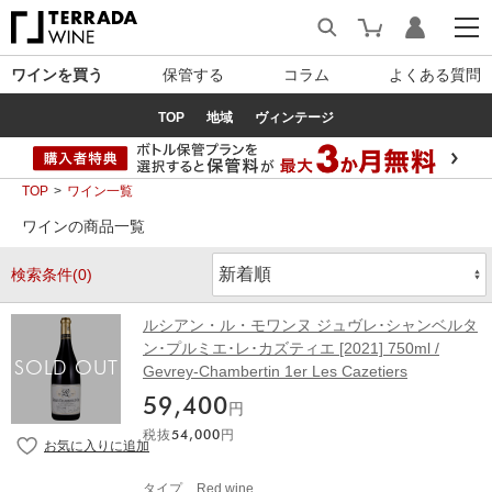
ワインを買う
保管する
コラム
よくある質問
TOP
地域
ヴィンテージ
TOP
ワイン一覧
ワインの商品一覧
検索条件(0)
ルシアン・ル・モワンヌ ジュヴレ･シャンベルタ
ン･プルミエ･レ･カズティエ [2021] 750ml /
Gevrey-Chambertin 1er Les Cazetiers
59,400
円
税抜
54,000
円
タイプ
Red wine